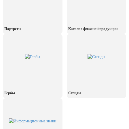
День рыбака (второе воскресенье
июля)
День ВМФ (последнее воскресенье
июля)
Портреты
Каталог флажной продукции
28 июля, День Крещения Руси
2 августа, День ВДВ
Гербы
Стенды