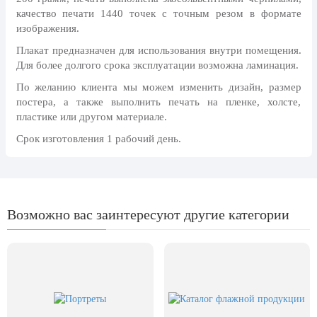
24 мая, День славянской
качество печати 1440 точек с точным резом в формате
письменности и культуры
изображения.
28 мая, День пограничника
Плакат предназначен для использования внутри помещения.
Для более долгого срока эксплуатации возможна ламинация.
1 июня, День защиты детей
По желанию клиента мы можем изменить дизайн, размер
8 июня, День социального работника
постера, а также выполнить печать на пленке, холсте,
пластике или другом материале.
12 июня, День России
Срок изготовления 1 рабочий день.
День медицинского работника
(третье воскресенье июня)
22 июня, День памяти и скорби
Выпускной для школ и ВУЗов
Возможно вас заинтересуют другие категории
29 июня, День партизан и
подпольщиков
3 июля, День ГАИ (ГИБДД)
8 июля, День Семьи Любви и
Верности