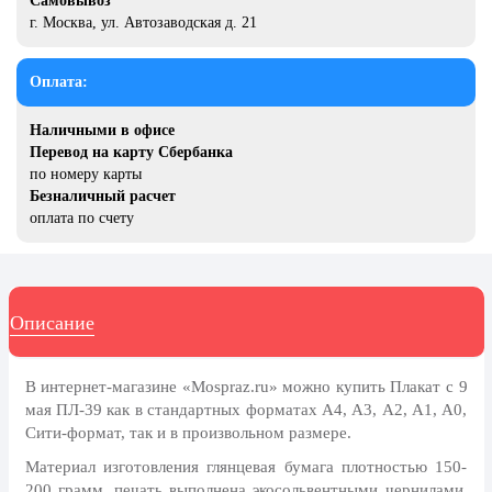
Самовывоз
8 марта, Международный женский
г. Москва, ул. Автозаводская д. 21
день
27 марта, День театра
Оплата:
1 апреля, День смеха
Наличными в офисе
Апрель, Месячник по
Перевод на карту Сбербанка
благоустройству
по номеру карты
День геолога (первое воскресенье
Безналичный расчет
апреля)
оплата по счету
Светлая Пасха
12 апреля, День космонавтики
Описание
18 апреля, Дни исторического и
культурного наследия
1 мая, праздник Весны и Труда
В интернет-магазине «Mospraz.ru» можно купить Плакат с 9
мая ПЛ-39 как в стандартных форматах А4, А3, А2, А1, А0,
6 мая, День герба и флага города
Сити-формат, так и в произвольном размере.
Москвы
Материал изготовления глянцевая бумага плотностью 150-
9 мая, День Победы
200 грамм, печать выполнена экосольвентными чернилами,