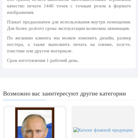
24 мая, День славянской
качество печати 1440 точек с точным резом в формате
письменности и культуры
изображения.
28 мая, День пограничника
Плакат предназначен для использования внутри помещения.
Для более долгого срока эксплуатации возможна ламинация.
1 июня, День защиты детей
По желанию клиента мы можем изменить дизайн, размер
8 июня, День социального работника
постера, а также выполнить печать на пленке, холсте,
пластике или другом материале.
12 июня, День России
Срок изготовления 1 рабочий день.
День медицинского работника
(третье воскресенье июня)
22 июня, День памяти и скорби
Выпускной для школ и ВУЗов
Возможно вас заинтересуют другие категории
29 июня, День партизан и
подпольщиков
3 июля, День ГАИ (ГИБДД)
8 июля, День Семьи Любви и
Верности