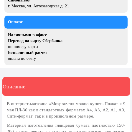
Самовывоз
8 марта, Международный женский
г. Москва, ул. Автозаводская д. 21
день
27 марта, День театра
Оплата:
1 апреля, День смеха
Наличными в офисе
Апрель, Месячник по
Перевод на карту Сбербанка
благоустройству
по номеру карты
День геолога (первое воскресенье
Безналичный расчет
апреля)
оплата по счету
Светлая Пасха
12 апреля, День космонавтики
Описание
18 апреля, Дни исторического и
культурного наследия
1 мая, праздник Весны и Труда
В интернет-магазине «Mospraz.ru» можно купить Плакат к 9
мая ПЛ-36 как в стандартных форматах А4, А3, А2, А1, А0,
6 мая, День герба и флага города
Сити-формат, так и в произвольном размере.
Москвы
Материал изготовления глянцевая бумага плотностью 150-
9 мая, День Победы
200 грамм, печать выполнена экосольвентными чернилами,