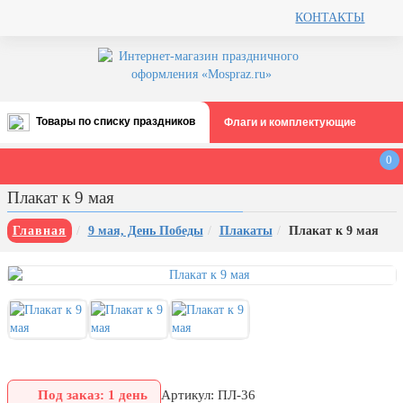
КОНТАКТЫ
Товары по списку праздников
Флаги и комплектующие
Все праздники
0
День строителя (второе воскресенье
Плакат к 9 мая
августа)
12 августа, День ВВС
Главная
9 мая, День Победы
Плакаты
Плакат к 9 мая
22 августа, День Государственного
флага РФ
День шахтера (последнее
воскресенье августа)
1 сентября, День знаний
3 сентября, День солидарности в
борьбе с терроризмом
Под заказ: 1 день
Артикул: ПЛ-36