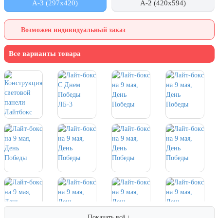
А-3 (297x420)
А-2 (420x594)
День города Москвы (первая суббота
сентября)
Возможен индивидуальный заказ
День нефтяника (первое воскресенье
сентября)
Все варианты товара
8 сентября, День танкиста (второе
воскресенье сентября)
1 октября, Международный день
пожилых людей
5 октября, День учителя
19 октября, День Отца
25 октября, День Таможенника
Российской Федерации
28 октября, День Бабушек и Дедушек
Хэллоуин
4 ноября, День народного единства
Показать всё ↓