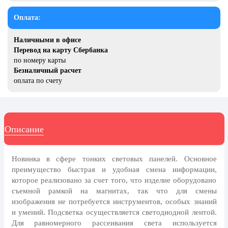
20 декабря, День работника органов
безопасности
Оплата:
Новогоднее оформление
Наличными в офисе
Рождество Христово
Перевод на карту Сбербанка
по номеру карты
19 января, Крещение Господне
Безналичный расчет
оплата по счету
22 января, День дедушки
25 января, Татьянин день
14 февраля, День Святого
Валентина
Описание
15 февраля, День памяти о
россиянах...
Новинка в сфере тонких световых панелей. Основное
преимущество быстрая и удобная смена информации,
Масленица
которое реализовано за счет того, что изделие оборудовано
23 февраля, День защитника
съемной рамкой на магнитах, так что для смены
Отечества
изображения не потребуется инструментов, особых знаний
и умений. Подсветка осуществляется светодиодной лентой.
1 марта, День Бабушек
Для равномерного рассеивания света используется