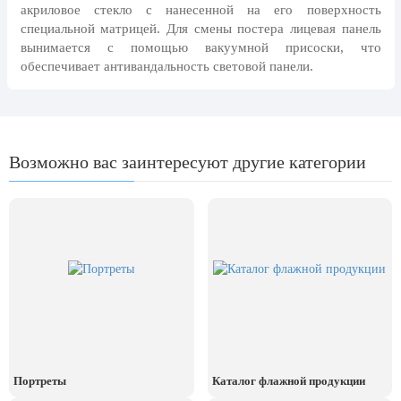
8 марта, Международный женский
акриловое стекло с нанесенной на его поверхность
день
специальной матрицей. Для смены постера лицевая панель
вынимается с помощью вакуумной присоски, что
27 марта, День театра
обеспечивает антивандальность световой панели.
1 апреля, День смеха
Апрель, Месячник по
благоустройству
День геолога (первое воскресенье
Возможно вас заинтересуют другие категории
апреля)
Светлая Пасха
12 апреля, День космонавтики
18 апреля, Дни исторического и
культурного наследия
1 мая, праздник Весны и Труда
6 мая, День герба и флага города
Москвы
Портреты
Каталог флажной продукции
9 мая, День Победы