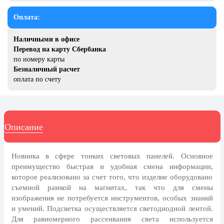
20 декабря, День работника органов
безопасности
Оплата:
Новогоднее оформление
Наличными в офисе
Рождество Христово
Перевод на карту Сбербанка
по номеру карты
19 января, Крещение Господне
Безналичный расчет
оплата по счету
22 января, День дедушки
25 января, Татьянин день
14 февраля, День Святого
Валентина
Описание
15 февраля, День памяти о
россиянах...
Новинка в сфере тонких световых панелей. Основное
преимущество быстрая и удобная смена информации,
Масленица
которое реализовано за счет того, что изделие оборудовано
23 февраля, День защитника
съемной рамкой на магнитах, так что для смены
Отечества
изображения не потребуется инструментов, особых знаний
и умений. Подсветка осуществляется светодиодной лентой.
1 марта, День Бабушек
Для равномерного рассеивания света используется