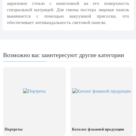
8 марта, Международный женский
акриловое стекло с нанесенной на его поверхность
день
специальной матрицей. Для смены постера лицевая панель
вынимается с помощью вакуумной присоски, что
27 марта, День театра
обеспечивает антивандальность световой панели.
1 апреля, День смеха
Апрель, Месячник по
благоустройству
День геолога (первое воскресенье
Возможно вас заинтересуют другие категории
апреля)
Светлая Пасха
12 апреля, День космонавтики
18 апреля, Дни исторического и
культурного наследия
1 мая, праздник Весны и Труда
6 мая, День герба и флага города
Москвы
Портреты
Каталог флажной продукции
9 мая, День Победы