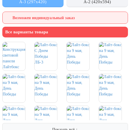
А-3 (297x420)
А-2 (420x594)
День города Москвы (первая суббота
сентября)
Возможен индивидуальный заказ
День нефтяника (первое воскресенье
сентября)
Все варианты товара
8 сентября, День танкиста (второе
воскресенье сентября)
1 октября, Международный день
пожилых людей
5 октября, День учителя
19 октября, День Отца
25 октября, День Таможенника
Российской Федерации
28 октября, День Бабушек и Дедушек
Хэллоуин
4 ноября, День народного единства
Показать всё ↓