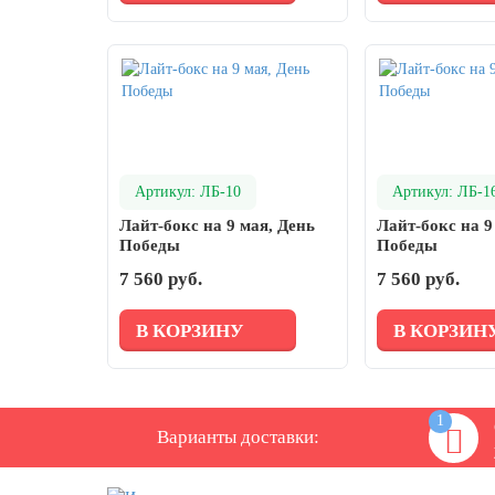
день
27 марта, День театра
1 апреля, День смеха
Апрель, Месячник по благоустройству
День геолога (первое воскресенье
апреля)
Артикул: ЛБ-10
Артикул: ЛБ-1
Светлая Пасха
Лайт-бокс на 9 мая, День
Лайт-бокс на 9
Победы
Победы
12 апреля, День космонавтики
7 560 руб.
7 560 руб.
18 апреля, Дни исторического и
культурного наследия
В КОРЗИНУ
В КОРЗИН
1 мая, праздник Весны и Труда
6 мая, День герба и флага города
Москвы
1
Варианты доставки:
9 мая, День Победы
24 мая, День славянской