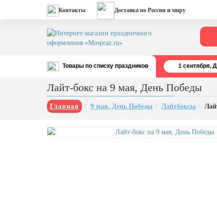
Контакты
Доставка по России и миру
Товары по списку праздников
1 cентября, 
Все праздники
Лайт-бокс на 9 мая, День Победы
День строителя (второе воскресенье
августа)
Главная
9 мая, День Победы
Лайтбоксы
Лай
12 августа, День ВВС
22 августа, День Государственного
флага РФ
День шахтера (последнее
воскресенье августа)
1 сентября, День знаний
3 сентября, День солидарности в
борьбе с терроризмом