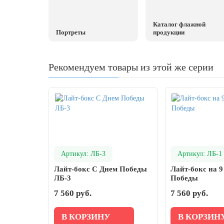
20 декабря, День работника органов
безопасности
Каталог флажной
Новогоднее оформление
Портреты
продукции
Рождество Христово
Рекомендуем товары из этой же серии
19 января, Крещение Господне
22 января, День дедушки
25 января, Татьянин день
14 февраля, День Святого Валентина
15 февраля, День памяти о
россиянах...
Артикул: ЛБ-3
Артикул: ЛБ-1
Масленица
Лайт-бокс С Днем Победы
Лайт-бокс на 9
23 февраля, День защитника
ЛБ-3
Победы
Отечества
7 560 руб.
7 560 руб.
1 марта, День Бабушек
В КОРЗИНУ
В КОРЗИН
8 марта, Международный женский