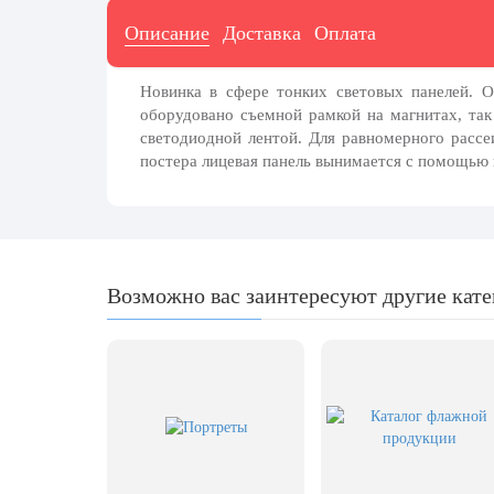
7 ноября, День проведения военного
парада на Красной площади
Описание
Доставка
Оплата
7 ноября, День Октябрьской
революции
Новинка в сфере тонких световых панелей. О
10 ноября, День сотрудника органов
оборудовано съемной рамкой на магнитах, так
внутренних дел РФ
светодиодной лентой. Для равномерного рассе
постера лицевая панель вынимается с помощью 
13 ноября, День Войск РХБЗ
19 ноября, День Ракетных Войск и
Артиллерии
День матери (последнее воскресенье
ноября)
Возможно вас заинтересуют другие кат
5 декабря, День начала
контрнаступления советских войск
9 декабря, Международный день
борьбы с коррупцией
9 декабря, День Героев Отечества
12 декабря, День конституции РФ