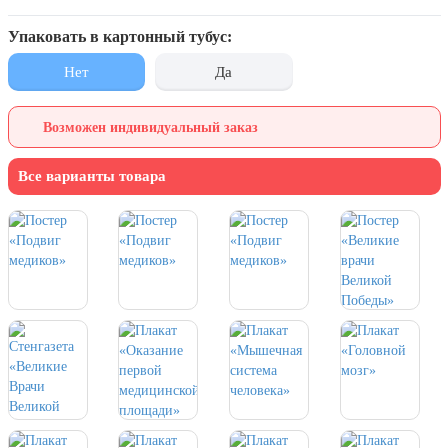
7 ноября, День проведения военного
парада на Красной площади
Упаковать в картонный тубус:
7 ноября, День Октябрьской
революции
Нет
Да
10 ноября, День сотрудника органов
внутренних дел РФ
Возможен индивидуальный заказ
13 ноября, День Войск РХБЗ
Все варианты товара
19 ноября, День Ракетных Войск и
Артиллерии
День матери (последнее воскресенье
ноября)
5 декабря, День начала
контрнаступления советских войск
9 декабря, Международный день
борьбы с коррупцией
9 декабря, День Героев Отечества
12 декабря, День конституции РФ