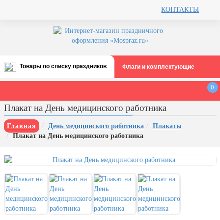
КОНТАКТЫ
Товары по списку праздников
Флаги и комплектующие
Все праздники
0
День строителя (второе воскресенье
Плакат на День медицинского работника
августа)
12 августа, День ВВС
Главная
День медицинского работника
Плакаты
Плакат на День медицинского работника
22 августа, День Государственного
флага РФ
День шахтера (последнее
воскресенье августа)
1 сентября, День знаний
3 сентября, День солидарности в
борьбе с терроризмом