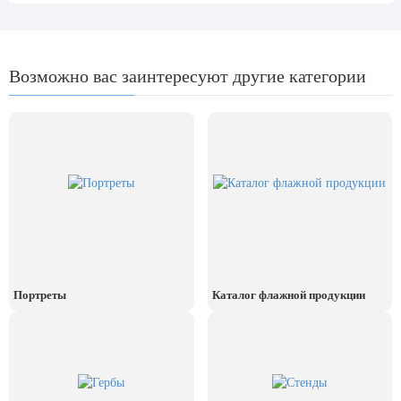
День рыбака (второе воскресенье
июля)
День ВМФ (последнее воскресенье
июля)
Возможно вас заинтересуют другие категории
28 июля, День Крещения Руси
2 августа, День ВДВ
Портреты
Каталог флажной продукции