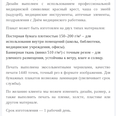
Дизайн выполнен с использованием профессиональной
24 мая, День славянской
письменности и культуры
медицинской символики: красный крест, чаша со змеёй
(кадуцей), медицинские инструменты, аптечные элементы,
28 мая, День пограничника
поздравления с Днём медицинского работника.
1 июня, День защиты детей
Плакат может быть изготовлен на двух типах материалов:
8 июня, День социального работника
Постерная бумага
плотностью 150–200 г/м² – для
использования внутри помещений (школы, библиотеки,
12 июня, День России
медицинские учреждения, офисы).
Баннерная ткань (винил 510 г/м²)
с точным резом – для
День медицинского работника
(третье воскресенье июня)
уличного размещения, устойчива к ветру, влаге и солнцу.
22 июня, День памяти и скорби
Печать выполнена экосольвентными чернилами, качество
печати 1440 точек, точный рез в формате изображения. Для
Выпускной для школ и ВУЗов
бумажных плакатов возможна ламинация (увеличивает срок
службы).
29 июня, День партизан и
подпольщиков
По желанию клиента мы можем изменить дизайн, размер, а
3 июля, День ГАИ (ГИБДД)
также выполнить печать на пленке, холсте, пластике или
другом материале.
8 июля, День Семьи Любви и
Верности
Срок изготовления — 1 рабочий день.