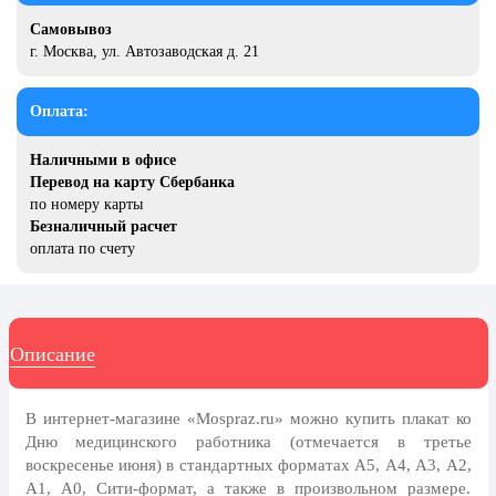
8 марта, Международный женский
день
Самовывоз
г. Москва, ул. Автозаводская д. 21
27 марта, День театра
1 апреля, День смеха
Оплата:
Апрель, Месячник по
благоустройству
Наличными в офисе
Перевод на карту Сбербанка
День геолога (первое воскресенье
по номеру карты
апреля)
Безналичный расчет
оплата по счету
Светлая Пасха
12 апреля, День космонавтики
18 апреля, Дни исторического и
культурного наследия
Описание
1 мая, праздник Весны и Труда
В интернет-магазине «Mospraz.ru» можно купить плакат ко
6 мая, День герба и флага города
Москвы
Дню медицинского работника (отмечается в третье
воскресенье июня) в стандартных форматах А5, А4, А3, А2,
9 мая, День Победы
А1, А0, Сити-формат, а также в произвольном размере.