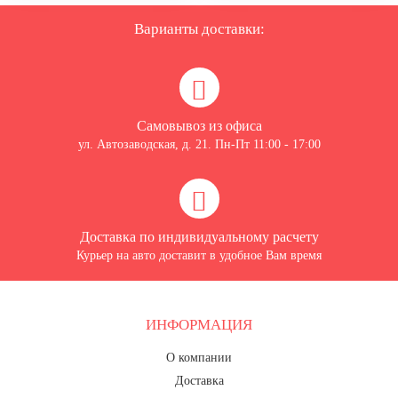
7 ноября, День проведения военного
парада на Красной площади
Варианты доставки:
7 ноября, День Октябрьской
революции
10 ноября, День сотрудника органов
внутренних дел РФ
Самовывоз из офиса
13 ноября, День Войск РХБЗ
ул. Автозаводская, д. 21. Пн-Пт 11:00 - 17:00
19 ноября, День Ракетных Войск и
Артиллерии
День матери (последнее воскресенье
ноября)
Доставка по индивидуальному расчету
Курьер на авто доставит в удобное Вам время
5 декабря, День начала
контрнаступления советских войск
9 декабря, Международный день
борьбы с коррупцией
ИНФОРМАЦИЯ
9 декабря, День Героев Отечества
О компании
12 декабря, День конституции РФ
Доставка