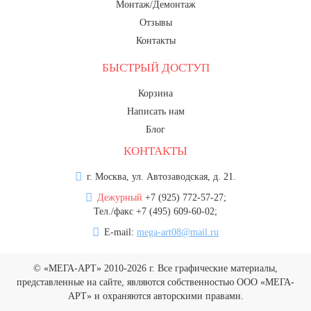
Монтаж/Демонтаж
20 декабря, День работника органов
безопасности
Отзывы
Контакты
Новогоднее оформление
БЫСТРЫЙ ДОСТУП
Рождество Христово
19 января, Крещение Господне
Корзина
Написать нам
22 января, День дедушки
Блог
25 января, Татьянин день
КОНТАКТЫ
14 февраля, День Святого
Валентина
г. Москва, ул. Автозаводская, д. 21.
15 февраля, День памяти о
Дежурный
+7 (925) 772-57-27;
россиянах...
Тел./факс +7 (495) 609-60-02;
Масленица
E-mail:
mega-art08@mail.ru
23 февраля, День защитника
Отечества
© «МЕГА-АРТ» 2010-2026 г. Все графические материалы,
представленные на сайте, являются собственностью ООО «МЕГА-
1 марта, День Бабушек
АРТ» и охраняются авторскими правами.