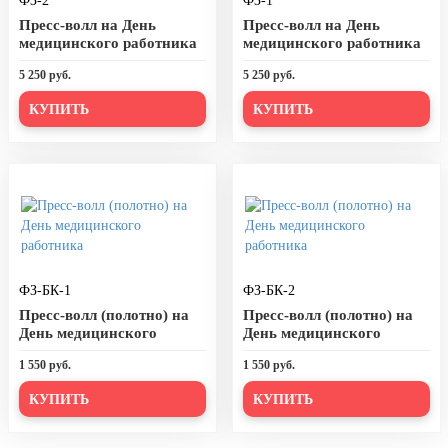
ФЗ-2
ФЗ-1
День города Москвы (первая суббота
Пресс-волл на День
Пресс-волл на День
сентября)
медицинского работника
медицинского работника
День нефтяника (первое воскресенье
5 250 руб.
5 250 руб.
сентября)
КУПИТЬ
КУПИТЬ
8 сентября, День танкиста (второе
воскресенье сентября)
1 октября, Международный день
пожилых людей
5 октября, День учителя
19 октября, День Отца
ФЗ-БК-1
ФЗ-БК-2
25 октября, День Таможенника
Российской Федерации
Пресс-волл (полотно) на
Пресс-волл (полотно) на
День медицинского
День медицинского
28 октября, День Бабушек и Дедушек
работника
работника
1 550 руб.
1 550 руб.
Хэллоуин
КУПИТЬ
КУПИТЬ
4 ноября, День народного единства