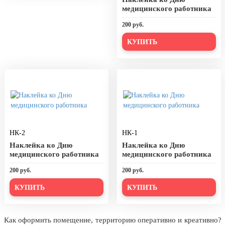
20 декабря, День работника органов
медицинского работника
безопасности
200 руб.
Новогоднее оформление
КУПИТЬ
Рождество Христово
19 января, Крещение Господне
22 января, День дедушки
25 января, Татьянин день
14 февраля, День Святого
Валентина
НК-2
НК-1
15 февраля, День памяти о
Наклейка ко Дню
Наклейка ко Дню
россиянах...
медицинского работника
медицинского работника
Масленица
200 руб.
200 руб.
23 февраля, День защитника
КУПИТЬ
КУПИТЬ
Отечества
1 марта, День Бабушек
Как оформить помещение, территорию оперативно и креативно?