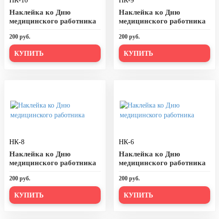
НК-10
НК-9
День города Москвы (первая суббота
Наклейка ко Дню
Наклейка ко Дню
сентября)
медицинского работника
медицинского работника
День нефтяника (первое воскресенье
200 руб.
200 руб.
сентября)
КУПИТЬ
КУПИТЬ
8 сентября, День танкиста (второе
воскресенье сентября)
1 октября, Международный день
пожилых людей
5 октября, День учителя
19 октября, День Отца
НК-8
НК-6
25 октября, День Таможенника
Российской Федерации
Наклейка ко Дню
Наклейка ко Дню
медицинского работника
медицинского работника
28 октября, День Бабушек и Дедушек
200 руб.
200 руб.
Хэллоуин
КУПИТЬ
КУПИТЬ
4 ноября, День народного единства