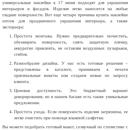
универсальные наклейки к 17 июня подходят для украшения
24 мая, День славянской
интерьеров и фасадов. Изделия легко наносятся на любые
письменности и культуры
гладкие поверхности. Вот еще четыре причины купить наклейки
28 мая, День пограничника
оптом для праздничного украшения интерьера, а также
экстерьера:
1 июня, День защиты детей
Простота монтажа. Нужно предварительно почистить,
8 июня, День социального работника
обезжирить поверхность, снять защитную пленку,
аккуратно приклеить, не оставляя воздушных пузырьков,
12 июня, День России
сгибов.
День медицинского работника
Разнообразие дизайна. У нас есть готовые решения –
(третье воскресенье июня)
представлены в каталоге, принимаем к печати
22 июня, День памяти и скорби
оригинальные макеты или создаем новые по запросу
клиента.
Выпускной для школ и ВУЗов
Ценовая доступность. Это бюджетный вариант
29 июня, День партизан и
декорирования, но в нашем багаже есть также уникальные
подпольщиков
предложения.
3 июля, День ГАИ (ГИБДД)
Простота ухода. Если поверхность изделия загрязнена, ее
легко очистить при помощи влажной салфетки.
8 июля, День Семьи Любви и
Верности
Вы можете подобрать готовый макет, созвучный по стилистике с