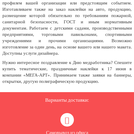
профилем вашей организации или предстоящим событием.
День рыбака (второе воскресенье
июля)
Изготавливаем также на заказ наклейки на авто, продукцию,
размещение которой обязательно по требованиям пожарной,
День ВМФ (последнее воскресенье
санитарной безопасности, ГОСТ и иным нормативным
июля)
документам. Работаем с детскими садами, производственными
28 июля, День Крещения Руси
предприятиями, торговыми павильонами, спортивными
учреждениями и прочими организациями. Возможно
2 августа, День ВДВ
изготовление за один день, на основе вашего или нашего макета.
Доступны услуги дизайнера.
Нужно интересное поздравление к Дню медработника? Спешите
купить тематические, праздничные наклейки к 17 июня в
компании «МЕГА-АРТ». Принимаем также заявки на баннеры,
открытки, другую полиграфическую продукцию.
Варианты доставки:
Самовывоз из офиса