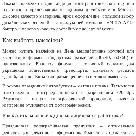
8 марта, Международный женский
Заказать наклейки к Дню медицинского работника на стену или
день
на стекло к предстоящим праздникам и событиям в Москве.
Высокое качество материала, яркое оформление, большой выбор
27 марта, День театра
дизайнерских решений – с продукцией компании «МЕГА-АРТ»
1 апреля, День смеха
быстро и просто украсить достойно офис, арт-объекты.
Апрель, Месячник по
Как выбрать наклейки?
благоустройству
Можно купить наклейки на День медработника круглой или
День геолога (первое воскресенье
квадратной формы стандартных размеров (40х40, 60х60) и
апреля)
произвольных. Большой формат – отличный вариант для
Светлая Пасха
украшения общественного транспорта, глянцевых фасадов
зданий, витрин. Возможно размещение на световых вывесках.
12 апреля, День космонавтики
В основе праздничной атрибутики – матовая пленка. Технология
18 апреля, Дни исторического и
изготовления – интерьерная печать с разрешением 720 dpi.
культурного наследия
Результат – выпуск типографической продукции, качество
которой не отличается от фотографической.
1 мая, праздник Весны и Труда
Как купить наклейки к Дню медицинского работника?
6 мая, День герба и флага города
Москвы
Праздничная полиграфическая продукция – оптимальное
9 мая, День Победы
решение для временного оформления. Красочные, практичные,