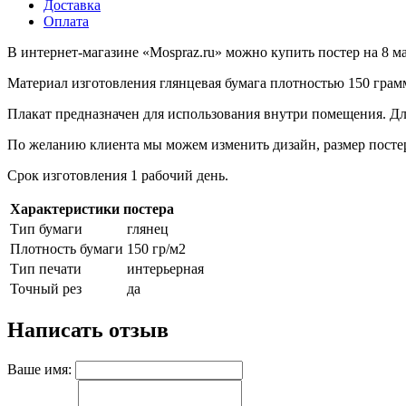
Доставка
6 мая, День герба и флага города
Оплата
Москвы
9 мая, День Победы
В интернет-магазине «Mospraz.ru» можно купить постер на 8 ма
24 мая, День славянской
Материал изготовления глянцевая бумага плотностью 150 грам
письменности и культуры
Плакат предназначен для использования внутри помещения. Дл
28 мая, День пограничника
По желанию клиента мы можем изменить дизайн, размер постера
1 июня, День защиты детей
Срок изготовления 1 рабочий день.
8 июня, День социального работника
12 июня, День России
Характеристики постера
Тип бумаги
глянец
День медицинского работника (третье
воскресенье июня)
Плотность бумаги
150 гр/м2
Тип печати
интерьерная
22 июня, День памяти и скорби
Точный рез
да
Выпускной для школ и ВУЗов
Написать отзыв
29 июня, День партизан и
подпольщиков
Ваше имя:
3 июля, День ГАИ (ГИБДД)
8 июля, День Семьи Любви и