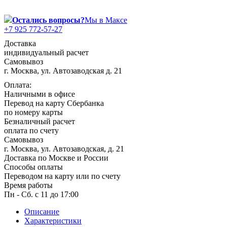
Масленица
Остались вопросы?
Мы в Максе
+7 925 772-57-27
23 февраля, День защитника
Отечества
Доставка
индивидуальный расчет
1 марта, День Бабушек
Самовывоз
8 марта, Международный женский
г. Москва, ул. Автозаводская д. 21
день
Оплата:
27 марта, День театра
Наличными в офисе
Перевод на карту Сбербанка
1 апреля, День смеха
по номеру карты
Безналичный расчет
Апрель, Месячник по благоустройству
оплата по счету
Самовывоз
День геолога (первое воскресенье
апреля)
г. Москва, ул. Автозаводская, д. 21
Доставка по Москве и России
Светлая Пасха
Способы оплаты
Переводом на карту или по счету
12 апреля, День космонавтики
Время работы
Пн - Сб. с 11 до 17:00
18 апреля, Дни исторического и
культурного наследия
Описание
1 мая, праздник Весны и Труда
Характеристики