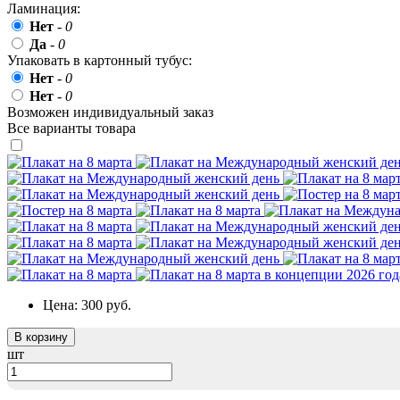
День матери (последнее воскресенье
Ламинация:
ноября)
Нет
-
0
Да
-
0
5 декабря, День начала
контрнаступления советских войск
Упаковать в картонный тубус:
Нет
-
0
9 декабря, Международный день
Нет
-
0
борьбы с коррупцией
Возможен индивидуальный заказ
9 декабря, День Героев Отечества
Все варианты товара
12 декабря, День конституции РФ
20 декабря, День работника органов
безопасности
Новогоднее оформление
Рождество Христово
19 января, Крещение Господне
Цена:
300 руб.
22 января, День дедушки
25 января, Татьянин день
В корзину
шт
14 февраля, День Святого Валентина
15 февраля, День памяти о
россиянах...