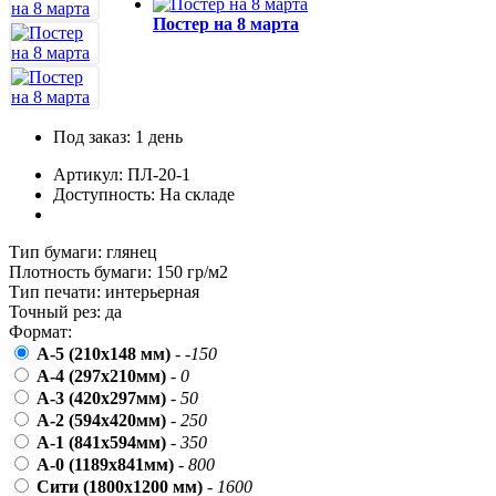
пожилых людей
Постер на 8 марта
5 октября, День учителя
19 октября, День Отца
25 октября, День Таможенника
Российской Федерации
Под заказ: 1 день
28 октября, День Бабушек и Дедушек
Артикул: ПЛ-20-1
Доступность: На складе
Хэллоуин
4 ноября, День народного единства
Тип бумаги:
глянец
7 ноября, День проведения военного
Плотность бумаги:
150 гр/м2
парада на Красной площади
Тип печати:
интерьерная
Точный рез:
да
7 ноября, День Октябрьской
Формат:
революции
А-5 (210х148 мм)
-
-150
10 ноября, День сотрудника органов
А-4 (297x210мм)
-
0
внутренних дел РФ
А-3 (420x297мм)
-
50
13 ноября, День Войск РХБЗ
А-2 (594x420мм)
-
250
А-1 (841x594мм)
-
350
19 ноября, День Ракетных Войск и
А-0 (1189x841мм)
-
800
Артиллерии
Сити (1800x1200 мм)
-
1600