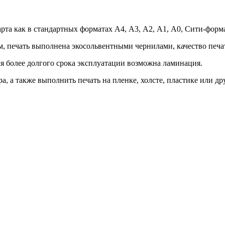
рта как в стандартных форматах А4, А3, А2, А1, А0, Сити-форма
м, печать выполнена экосольвентными чернилами, качество печат
я более долгого срока эксплуатации возможна ламинация.
, а также выполнить печать на пленке, холсте, пластике или др