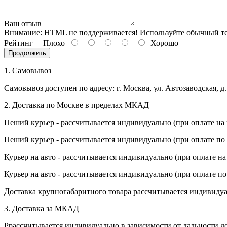
Верности
День рыбака (второе воскресенье
Ваш отзыв
июля)
Внимание:
HTML не поддерживается! Используйте обычный те
День ВМФ (последнее воскресенье
Рейтинг
Плохо
Хорошо
июля)
Продолжить
28 июля, День Крещения Руси
1. Самовывоз
2 августа, День ВДВ
Самовывоз доступен по адресу: г. Москва, ул. Автозаводская, д.
2. Доставка по Москве в пределах МКАД
Пеший курьер - рассчитывается индивидуально (при оплате на 
Пеший курьер - рассчитывается индивидуально (при оплате по с
Курьер на авто - рассчитывается индивидуально (при оплате на
Курьер на авто - рассчитывается индивидуально (при оплате по
Доставка крупногабаритного товара рассчитывается индивидуа
3. Доставка за МКАД
Ррассчитывается индивидуально в зависимости от дальности до