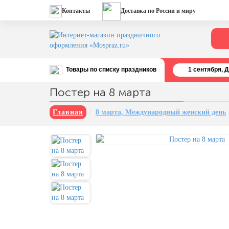
Контакты
Доставка по России и миру
Товары по списку праздников
1 cентября, 
Все праздники
Постер на 8 марта
День строителя (второе воскресенье
августа)
Главная
8 марта, Международный женский день
12 августа, День ВВС
22 августа, День Государственного
флага РФ
День шахтера (последнее
воскресенье августа)
1 сентября, День знаний
3 сентября, День солидарности в
борьбе с терроризмом