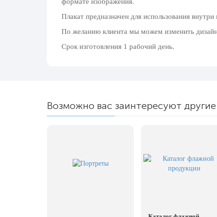
формате изображения.
20 декабря, День работника органов
безопасности
Плакат предназначен для использования внутри
Новогоднее оформление
По желанию клиента мы можем изменить дизайн, 
Срок изготовления 1 рабочий день.
Рождество Христово
19 января, Крещение Господне
22 января, День дедушки
25 января, Татьянин день
Возможно вас заинтересуют другие
14 февраля, День Святого Валентина
15 февраля, День памяти о
россиянах...
Масленица
23 февраля, День защитника
Отечества
1 марта, День Бабушек
8 марта, Международный женский
Каталог флажной