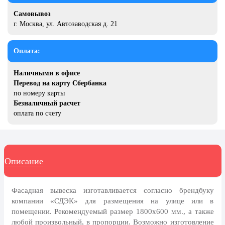
20 декабря, День работника органов
Самовывоз
безопасности
г. Москва, ул. Автозаводская д. 21
Новогоднее оформление
Рождество Христово
Оплата:
19 января, Крещение Господне
Наличными в офисе
22 января, День дедушки
Перевод на карту Сбербанка
по номеру карты
25 января, Татьянин день
Безналичный расчет
оплата по счету
14 февраля, День Святого
Валентина
15 февраля, День памяти о
россиянах...
Описание
Масленица
23 февраля, День защитника
Фасадная вывеска изготавливается согласно брендбуку
Отечества
компании «СДЭК» для размещения на улице или в
1 марта, День Бабушек
помещении. Рекомендуемый размер 1800x600 мм., а также
любой произвольный, в пропорции. Возможно изготовление