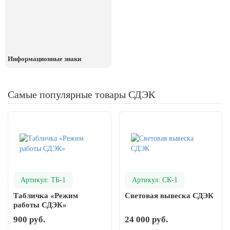
День рыбака (второе воскресенье
июля)
День ВМФ (последнее воскресенье
июля)
28 июля, День Крещения Руси
Информационные знаки
2 августа, День ВДВ
Самые популярные товары СДЭК
Артикул: ТБ-1
Артикул: СК-1
Табличка «Режим
Световая вывеска СДЭК
работы СДЭК»
900 руб.
24 000 руб.