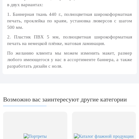
8 марта, Международный женский
в двух вариантах:
день
1. Баннерная ткань 440 г., полноцветная широкоформатная
27 марта, День театра
печать, проклейка по краям, установка люверсов с шагом
500 мм.
1 апреля, День смеха
2. Пластик ПВХ 5 мм, полноцветная широкоформатная
Апрель, Месячник по
печать на немецкой плёнке, матовая ламинация.
благоустройству
По желанию клиента мы можем изменить макет, размер
День геолога (первое воскресенье
любого имеющегося у нас в ассортименте баннера, а также
апреля)
разработать дизайн с ноля.
Светлая Пасха
12 апреля, День космонавтики
18 апреля, Дни исторического и
культурного наследия
Возможно вас заинтересуют другие категории
1 мая, праздник Весны и Труда
6 мая, День герба и флага города
Москвы
9 мая, День Победы