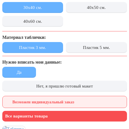
День города Москвы (первая суббота
30x40 см.
40x50 см.
сентября)
40x60 см.
День нефтяника (первое воскресенье
сентября)
8 сентября, День танкиста (второе
Материал таблички:
воскресенье сентября)
Пластик 3 мм.
Пластик 5 мм.
1 октября, Международный день
пожилых людей
Нужно вписать мои данные:
5 октября, День учителя
Да
19 октября, День Отца
25 октября, День Таможенника
Нет, я пришлю готовый макет
Российской Федерации
28 октября, День Бабушек и Дедушек
Возможен индивидуальный заказ
Хэллоуин
Все варианты товара
4 ноября, День народного единства