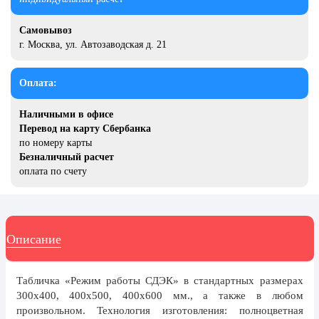
20 декабря, День работника органов
безопасности
Самовывоз
Новогоднее оформление
г. Москва, ул. Автозаводская д. 21
Рождество Христово
Оплата:
19 января, Крещение Господне
Наличными в офисе
22 января, День дедушки
Перевод на карту Сбербанка
25 января, Татьянин день
по номеру карты
Безналичный расчет
14 февраля, День Святого
оплата по счету
Валентина
15 февраля, День памяти о
россиянах...
Описание
Масленица
23 февраля, День защитника
Отечества
Табличка «Режим работы СДЭК» в стандартных размерах
300x400, 400x500, 400x600 мм., а также в любом
1 марта, День Бабушек
произвольном. Технология изготовления: полноцветная