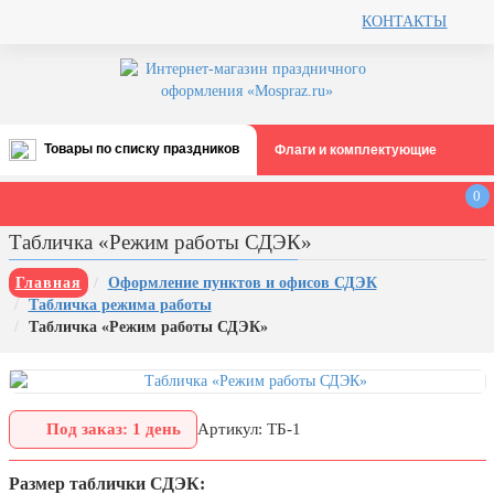
КОНТАКТЫ
Товары по списку праздников
Флаги и комплектующие
Все праздники
0
День строителя (второе воскресенье
Табличка «Режим работы СДЭК»
августа)
12 августа, День ВВС
Главная
Оформление пунктов и офисов СДЭК
Табличка режима работы
22 августа, День Государственного
Табличка «Режим работы СДЭК»
флага РФ
День шахтера (последнее
воскресенье августа)
1 сентября, День знаний
Под заказ: 1 день
Артикул: ТБ-1
3 сентября, День солидарности в
Размер таблички СДЭК:
борьбе с терроризмом