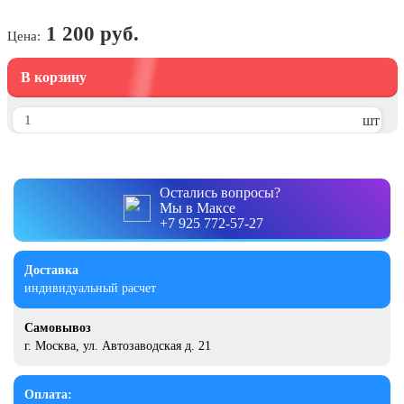
7 ноября, День проведения военного
парада на Красной площади
1 200 руб.
Цена:
7 ноября, День Октябрьской
революции
В корзину
10 ноября, День сотрудника органов
внутренних дел РФ
шт
13 ноября, День Войск РХБЗ
19 ноября, День Ракетных Войск и
Артиллерии
Остались вопросы?
Мы в Максе
День матери (последнее воскресенье
+7 925 772-57-27
ноября)
5 декабря, День начала
Доставка
контрнаступления советских войск
индивидуальный расчет
9 декабря, Международный день
борьбы с коррупцией
Самовывоз
г. Москва, ул. Автозаводская д. 21
9 декабря, День Героев Отечества
12 декабря, День конституции РФ
Оплата: