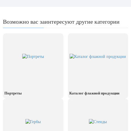
8 марта, Международный женский
день
27 марта, День театра
Возможно вас заинтересуют другие категории
1 апреля, День смеха
Апрель, Месячник по
благоустройству
День геолога (первое воскресенье
апреля)
Светлая Пасха
12 апреля, День космонавтики
18 апреля, Дни исторического и
культурного наследия
Портреты
Каталог флажной продукции
1 мая, праздник Весны и Труда
6 мая, День герба и флага города
Москвы
9 мая, День Победы