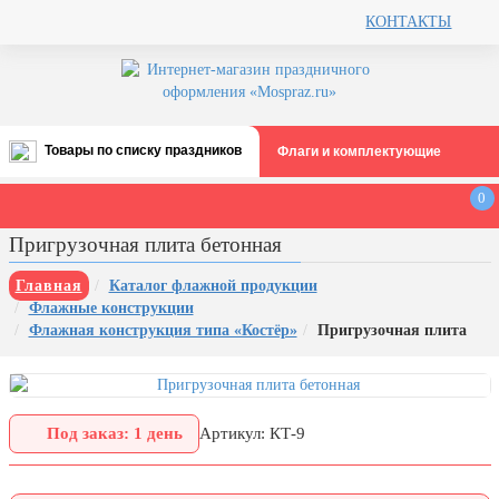
КОНТАКТЫ
Товары по списку праздников
Флаги и комплектующие
Все праздники
0
День строителя (второе воскресенье
Пригрузочная плита бетонная
августа)
12 августа, День ВВС
Главная
Каталог флажной продукции
Флажные конструкции
22 августа, День Государственного
Флажная конструкция типа «Костёр»
Пригрузочная плита
флага РФ
День шахтера (последнее
воскресенье августа)
1 сентября, День знаний
Под заказ: 1 день
Артикул: КТ-9
3 сентября, День солидарности в
борьбе с терроризмом