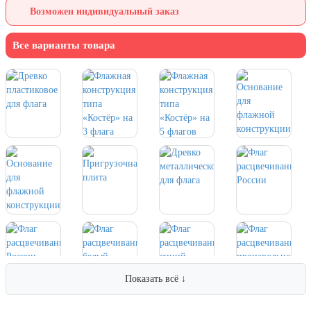
Возможен индивидуальный заказ
День города Москвы (первая суббота
сентября)
Все варианты товара
День нефтяника (первое воскресенье
сентября)
8 сентября, День танкиста (второе
воскресенье сентября)
1 октября, Международный день
пожилых людей
5 октября, День учителя
19 октября, День Отца
25 октября, День Таможенника
Российской Федерации
28 октября, День Бабушек и Дедушек
Хэллоуин
Показать всё ↓
4 ноября, День народного единства