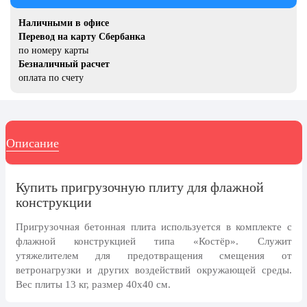
20 декабря, День работника органов
безопасности
Наличными в офисе
Перевод на карту Сбербанка
Новогоднее оформление
по номеру карты
Безналичный расчет
Рождество Христово
оплата по счету
19 января, Крещение Господне
22 января, День дедушки
25 января, Татьянин день
Описание
14 февраля, День Святого
Валентина
Купить пригрузочную плиту для флажной
15 февраля, День памяти о
конструкции
россиянах...
Пригрузочная бетонная плита используется в комплекте с
Масленица
флажной конструкцией типа «Костёр». Служит
23 февраля, День защитника
утяжелителем для предотвращения смещения от
Отечества
ветронагрузки и других воздействий окружающей среды.
Вес плиты 13 кг, размер 40x40 см.
1 марта, День Бабушек