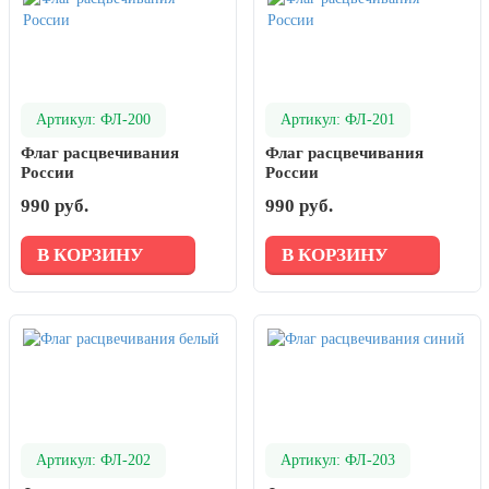
День рыбака (второе воскресенье
июля)
День ВМФ (последнее воскресенье
июля)
Артикул: ФЛ-200
Артикул: ФЛ-201
28 июля, День Крещения Руси
Флаг расцвечивания
Флаг расцвечивания
2 августа, День ВДВ
России
России
990 руб.
990 руб.
В КОРЗИНУ
В КОРЗИНУ
Артикул: ФЛ-202
Артикул: ФЛ-203