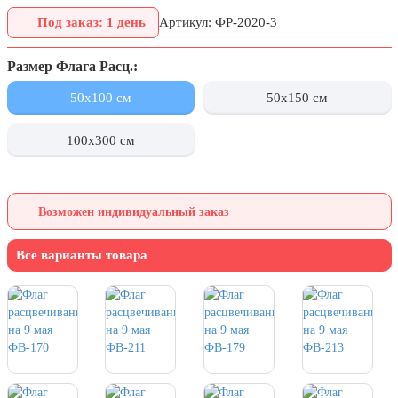
8 марта, Международный женский
день
Под заказ: 1 день
Артикул: ФР-2020-3
27 марта, День театра
Размер Флага Расц.:
1 апреля, День смеха
50x100 см
50x150 см
Апрель, Месячник по
благоустройству
100x300 см
День геолога (первое воскресенье
апреля)
Светлая Пасха
Возможен индивидуальный заказ
12 апреля, День космонавтики
Все варианты товара
18 апреля, Дни исторического и
культурного наследия
1 мая, праздник Весны и Труда
6 мая, День герба и флага города
Москвы
9 мая, День Победы