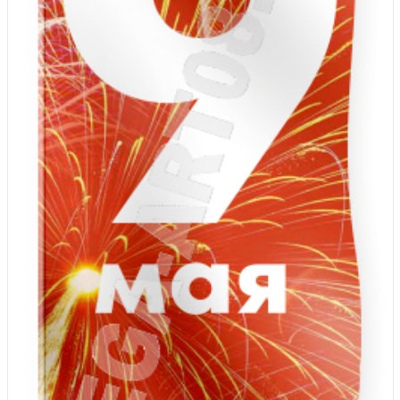
7 ноября, День проведения военного
парада на Красной площади
7 ноября, День Октябрьской
революции
10 ноября, День сотрудника органов
внутренних дел РФ
13 ноября, День Войск РХБЗ
19 ноября, День Ракетных Войск и
Артиллерии
День матери (последнее воскресенье
ноября)
5 декабря, День начала
контрнаступления советских войск
9 декабря, Международный день
борьбы с коррупцией
9 декабря, День Героев Отечества
12 декабря, День конституции РФ