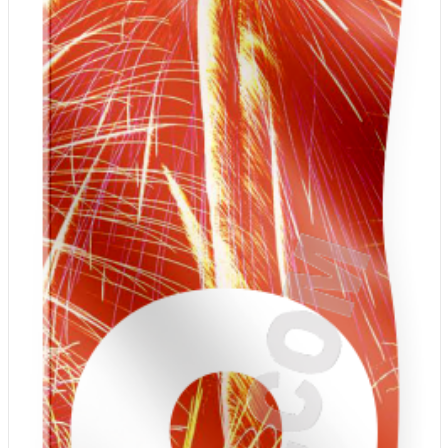
День города Москвы (первая суббота
сентября)
День нефтяника (первое воскресенье
сентября)
8 сентября, День танкиста (второе
воскресенье сентября)
1 октября, Международный день
пожилых людей
5 октября, День учителя
19 октября, День Отца
25 октября, День Таможенника
Российской Федерации
28 октября, День Бабушек и Дедушек
Хэллоуин
4 ноября, День народного единства