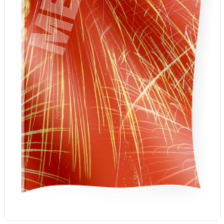
20 декабря, День работника органов
безопасности
Новогоднее оформление
Рождество Христово
19 января, Крещение Господне
22 января, День дедушки
25 января, Татьянин день
14 февраля, День Святого
Валентина
15 февраля, День памяти о
россиянах...
Масленица
23 февраля, День защитника
Отечества
1 марта, День Бабушек