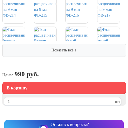
24 мая, День славянской
письменности и культуры
28 мая, День пограничника
1 июня, День защиты детей
8 июня, День социального работника
12 июня, День России
Показать всё ↓
День медицинского работника
(третье воскресенье июня)
22 июня, День памяти и скорби
990 руб.
Цена:
Выпускной для школ и ВУЗов
В корзину
29 июня, День партизан и
подпольщиков
шт
3 июля, День ГАИ (ГИБДД)
8 июля, День Семьи Любви и
Верности
Остались вопросы?