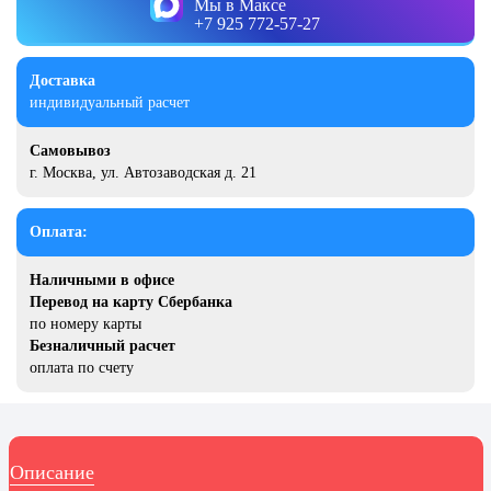
Мы в Максе
День рыбака (второе воскресенье
+7 925 772-57-27
июля)
День ВМФ (последнее воскресенье
Доставка
июля)
индивидуальный расчет
28 июля, День Крещения Руси
Самовывоз
2 августа, День ВДВ
г. Москва, ул. Автозаводская д. 21
Оплата:
Наличными в офисе
Перевод на карту Сбербанка
по номеру карты
Безналичный расчет
оплата по счету
Описание