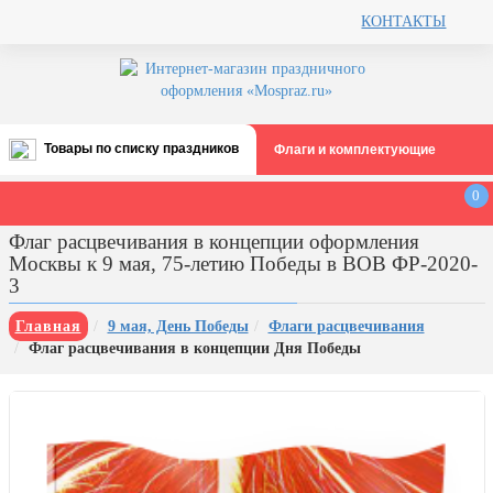
КОНТАКТЫ
Товары по списку праздников
Флаги и комплектующие
Все праздники
0
День строителя (второе воскресенье
Флаг расцвечивания в концепции оформления
августа)
Москвы к 9 мая, 75-летию Победы в ВОВ ФР-2020-
12 августа, День ВВС
3
22 августа, День Государственного
Главная
9 мая, День Победы
Флаги расцвечивания
флага РФ
Флаг расцвечивания в концепции Дня Победы
День шахтера (последнее
воскресенье августа)
1 сентября, День знаний
3 сентября, День солидарности в
борьбе с терроризмом