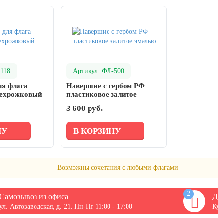
-118
Артикул: ФЛ-500
ля флага
Навершие с гербом РФ
рехрожковый
пластиковое залитое
эмалью
3 600 руб.
НУ
В КОРЗИНУ
Возможны сочетания с любыми флагами
2
Самовывоз из офиса
Д
ул. Автозаводская, д. 21. Пн-Пт 11:00 - 17:00
К