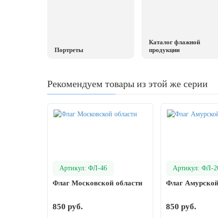
день
27 марта, День театра
1 апреля, День смеха
Каталог флажной
Портреты
продукции
Апрель, Месячник по благоустройству
День геолога (первое воскресенье
апреля)
Рекомендуем товары из этой же серии
Светлая Пасха
12 апреля, День космонавтики
18 апреля, Дни исторического и
культурного наследия
1 мая, праздник Весны и Труда
Артикул: ФЛ-46
Артикул: ФЛ-2
6 мая, День герба и флага города
Москвы
Флаг Московской области
Флаг Амурской
9 мая, День Победы
850 руб.
850 руб.
24 мая, День славянской