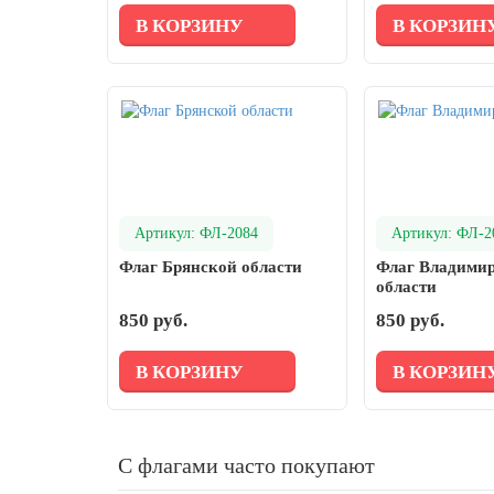
письменности и культуры
В КОРЗИНУ
В КОРЗИН
28 мая, День пограничника
1 июня, День защиты детей
8 июня, День социального работника
12 июня, День России
День медицинского работника
(третье воскресенье июня)
Артикул: ФЛ-2084
Артикул: ФЛ-2
22 июня, День памяти и скорби
Флаг Брянской области
Флаг Владими
Выпускной для школ и ВУЗов
области
850 руб.
850 руб.
29 июня, День партизан и
подпольщиков
В КОРЗИНУ
В КОРЗИН
3 июля, День ГАИ (ГИБДД)
8 июля, День Семьи Любви и
Верности
С флагами часто покупают
День рыбака (второе воскресенье
июля)