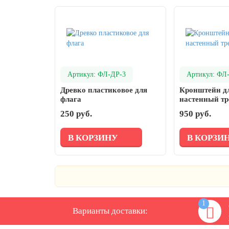
День ВМФ (последнее воскресенье
июля)
28 июля, День Крещения Руси
2 августа, День ВДВ
Артикул: ФЛ-ДР-3
Артикул: ФЛ
Древко пластиковое для
Кронштейн д
флага
настенный т
250 руб.
950 руб.
В КОРЗИНУ
В КОРЗИ
1
Варианты доставки: