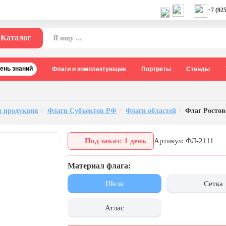
+7 (925
Каталог
День знаний
Флаги и комплектующие
Портреты
Стенды
 продукция
Флаги Субъектов РФ
Флаги областей
Флаг Ростов
Под заказ: 1 день
Артикул: ФЛ-2111
Материал флага:
Шелк
Сетка
Атлас