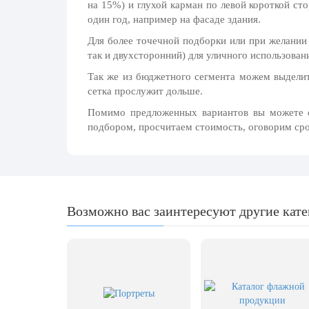
на 15%) и глухой карман по левой короткой ст
20 декабря, День работника органов
один год, например на фасаде здания.
безопасности
Для более точечной подборки или при желании
Новогоднее оформление
так и двухсторонний) для уличного использован
Рождество Христово
Так же из бюджетного сегмента можем выделить
19 января, Крещение Господне
сетка прослужит дольше.
Помимо предложенных вариантов вы можете о
22 января, День дедушки
подбором, просчитаем стоимость, оговорим сро
25 января, Татьянин день
14 февраля, День Святого Валентина
15 февраля, День памяти о
россиянах...
Возможно вас заинтересуют другие кат
Масленица
23 февраля, День защитника
Отечества
1 марта, День Бабушек
8 марта, Международный женский