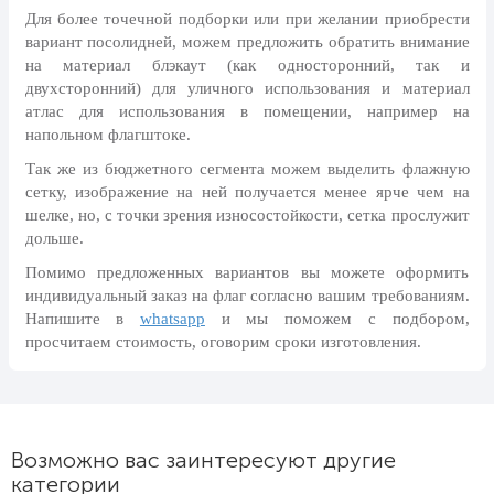
24 мая, День славянской
Для более точечной подборки или при желании приобрести
письменности и культуры
вариант посолидней, можем предложить обратить внимание
на материал блэкаут (как односторонний, так и
28 мая, День пограничника
двухсторонний) для уличного использования и материал
атлас для использования в помещении, например на
1 июня, День защиты детей
напольном флагштоке.
8 июня, День социального работника
Так же из бюджетного сегмента можем выделить флажную
12 июня, День России
сетку, изображение на ней получается менее ярче чем на
шелке, но, с точки зрения износостойкости, сетка прослужит
День медицинского работника
дольше.
(третье воскресенье июня)
Помимо предложенных вариантов вы можете оформить
22 июня, День памяти и скорби
индивидуальный заказ на флаг согласно вашим требованиям.
Выпускной для школ и ВУЗов
Напишите в
whatsapp
и мы поможем с подбором,
просчитаем стоимость, оговорим сроки изготовления.
29 июня, День партизан и
подпольщиков
3 июля, День ГАИ (ГИБДД)
8 июля, День Семьи Любви и
Возможно вас заинтересуют другие
Верности
категории