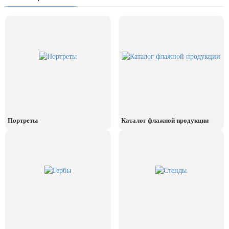
День рыбака (второе воскресенье
июля)
День ВМФ (последнее воскресенье
июля)
28 июля, День Крещения Руси
2 августа, День ВДВ
Портреты
Каталог флажной продукции