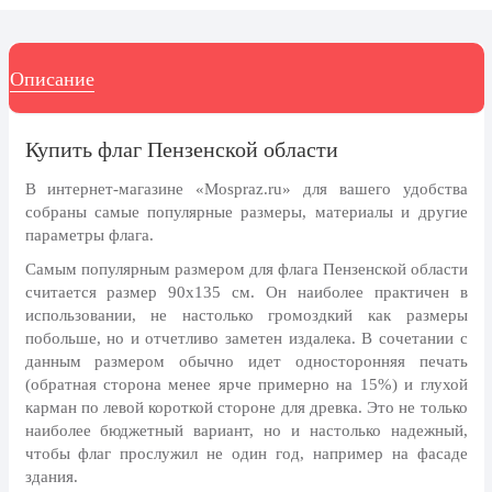
8 марта, Международный женский
день
27 марта, День театра
Описание
1 апреля, День смеха
Апрель, Месячник по
Купить флаг Пензенской области
благоустройству
В интернет-магазине «Mospraz.ru» для вашего удобства
День геолога (первое воскресенье
апреля)
собраны самые популярные размеры, материалы и другие
параметры флага.
Светлая Пасха
Самым популярным размером для флага Пензенской области
12 апреля, День космонавтики
считается размер 90x135 см. Он наиболее практичен в
использовании, не настолько громоздкий как размеры
18 апреля, Дни исторического и
побольше, но и отчетливо заметен издалека. В сочетании с
культурного наследия
данным размером обычно идет односторонняя печать
1 мая, праздник Весны и Труда
(обратная сторона менее ярче примерно на 15%) и глухой
карман по левой короткой стороне для древка. Это не только
6 мая, День герба и флага города
наиболее бюджетный вариант, но и настолько надежный,
Москвы
чтобы флаг прослужил не один год, например на фасаде
9 мая, День Победы
здания.