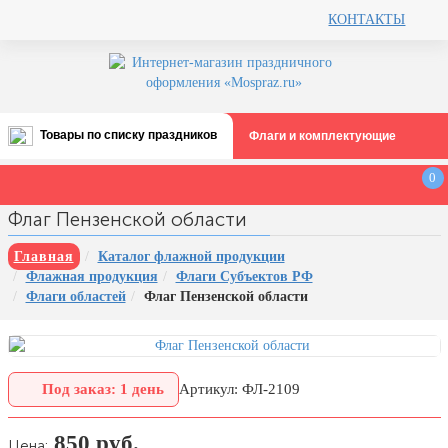
КОНТАКТЫ
Товары по списку праздников
Флаги и комплектующие
Все праздники
0
День строителя (второе воскресенье
Флаг Пензенской области
августа)
12 августа, День ВВС
Главная
Каталог флажной продукции
Флажная продукция
Флаги Субъектов РФ
22 августа, День Государственного
Флаги областей
Флаг Пензенской области
флага РФ
День шахтера (последнее
воскресенье августа)
1 сентября, День знаний
Под заказ: 1 день
Артикул: ФЛ-2109
3 сентября, День солидарности в
борьбе с терроризмом
850 руб.
Цена: