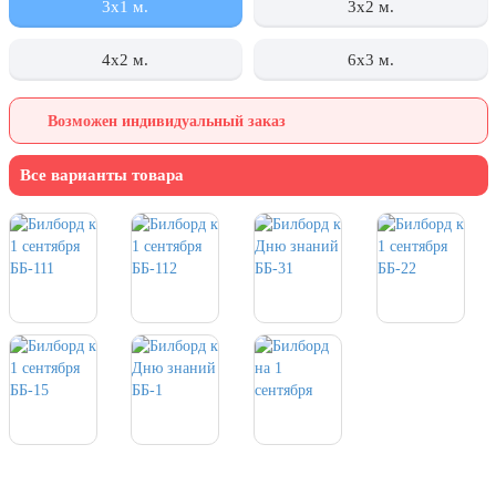
3х1 м.
3x2 м.
День города Москвы (первая суббота
сентября)
4х2 м.
6х3 м.
День нефтяника (первое воскресенье
сентября)
Возможен индивидуальный заказ
8 сентября, День танкиста (второе
воскресенье сентября)
Все варианты товара
1 октября, Международный день
пожилых людей
5 октября, День учителя
19 октября, День Отца
25 октября, День Таможенника
Российской Федерации
28 октября, День Бабушек и Дедушек
Хэллоуин
4 ноября, День народного единства