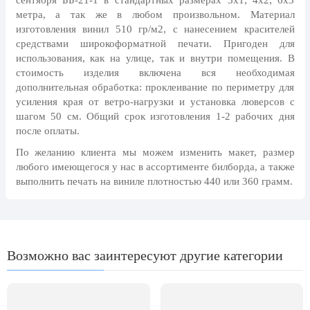
сентября ББ-21-1 в стандартных размерах 3х1; 4х2; 6х3
8 марта, Международный женский
метра, а так же в любом произвольном. Материал
день
изготовления винил 510 гр/м2, с нанесением красителей
27 марта, День театра
средствами широкоформатной печати. Пригоден для
использования, как на улице, так и внутри помещения. В
1 апреля, День смеха
стоимость изделия включена вся необходимая
Апрель, Месячник по
дополнительная обработка: проклеивание по периметру для
благоустройству
усиления края от ветро-нагрузки и установка люверсов с
шагом 50 см. Общий срок изготовления 1-2 рабочих дня
День геолога (первое воскресенье
после оплаты.
апреля)
По желанию клиента мы можем изменить макет, размер
Светлая Пасха
любого имеющегося у нас в ассортименте билборда, а также
12 апреля, День космонавтики
выполнить печать на виниле плотностью 440 или 360 грамм.
18 апреля, Дни исторического и
культурного наследия
1 мая, праздник Весны и Труда
Возможно вас заинтересуют другие категории
6 мая, День герба и флага города
Москвы
9 мая, День Победы