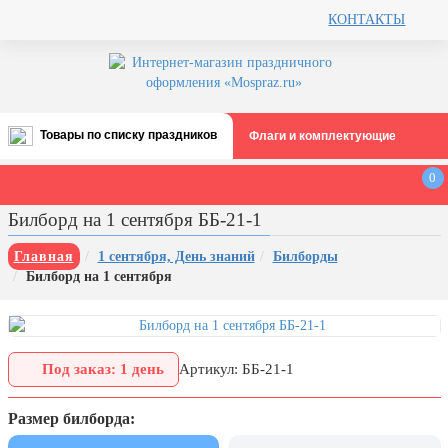
КОНТАКТЫ
Товары по списку праздников
Флаги и комплектующие
Все праздники
0
День строителя (второе воскресенье
Билборд на 1 сентября ББ-21-1
августа)
12 августа, День ВВС
Главная
1 сентября, День знаний
Билборды
Билборд на 1 сентября
22 августа, День Государственного
флага РФ
День шахтера (последнее
воскресенье августа)
Под заказ: 1 день
Артикул: ББ-21-1
1 сентября, День знаний
Размер билборда:
3 сентября, День солидарности в
борьбе с терроризмом