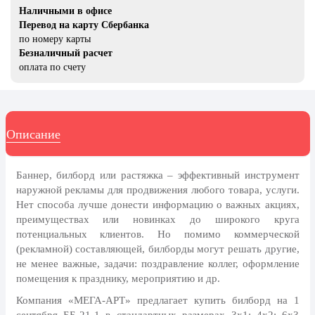
20 декабря, День работника органов
Наличными в офисе
безопасности
Перевод на карту Сбербанка
по номеру карты
Новогоднее оформление
Безналичный расчет
оплата по счету
Рождество Христово
19 января, Крещение Господне
22 января, День дедушки
Описание
25 января, Татьянин день
14 февраля, День Святого
Баннер, билборд или растяжка – эффективный инструмент
Валентина
наружной рекламы для продвижения любого товара, услуги.
15 февраля, День памяти о
Нет способа лучше донести информацию о важных акциях,
россиянах...
преимуществах или новинках до широкого круга
потенциальных клиентов. Но помимо коммерческой
Масленица
(рекламной) составляющей, билборды могут решать другие,
23 февраля, День защитника
не менее важные, задачи: поздравление коллег, оформление
Отечества
помещения к празднику, мероприятию и др.
1 марта, День Бабушек
Компания «МЕГА-АРТ» предлагает купить билборд на 1