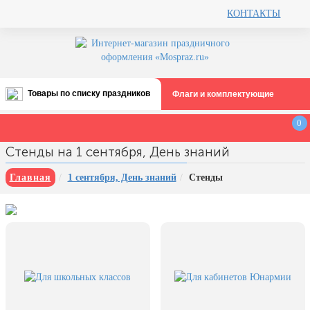
КОНТАКТЫ
Товары по списку праздников
Флаги и комплектующие
Все праздники
0
12 августа, День ВВС
Стенды на 1 сентября, День знаний
22 августа, День Государственного
флага РФ
Главная
1 сентября, День знаний
Стенды
День шахтера (последнее
воскресенье августа)
1 сентября, День знаний
3 сентября, День солидарности в
борьбе с терроризмом
День города Москвы (первая суббота
сентября)