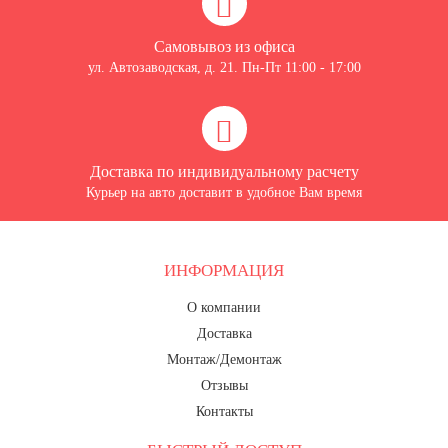
7 ноября, День проведения военного
парада на Красной площади
Самовывоз из офиса
10 ноября, День сотрудника органов
ул. Автозаводская, д. 21. Пн-Пт 11:00 - 17:00
внутренних дел РФ
13 ноября, День Войск РХБЗ
19 ноября, День Ракетных Войск и
Артиллерии
Доставка по индивидуальному расчету
День матери (последнее воскресенье
Курьер на авто доставит в удобное Вам время
ноября)
5 декабря, День начала
контрнаступления советских войск
ИНФОРМАЦИЯ
9 декабря, Международный день
борьбы с коррупцией
О компании
Доставка
9 декабря, День Героев Отечества
Монтаж/Демонтаж
12 декабря, День конституции РФ
Отзывы
20 декабря, День работника органов
Контакты
безопасности