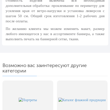
стоимость изделия включена вся необходимая
24 мая, День славянской
дополнительная обработка: проклеивание по периметру для
письменности и культуры
усиления края от ветро-нагрузки и установка люверсов с
шагом 50 см. Общий срок изготовления 1-2 рабочих дня
28 мая, День пограничника
после оплаты.
1 июня, День защиты детей
По желанию клиента мы можем изменить макет, размер
8 июня, День социального работника
любого имеющегося у нас в ассортименте баннера, а также
выполнить печать на баннерной сетке, ткани.
12 июня, День России
День медицинского работника
(третье воскресенье июня)
22 июня, День памяти и скорби
Возможно вас заинтересуют другие
категории
Выпускной для школ и ВУЗов
29 июня, День партизан и
подпольщиков
3 июля, День ГАИ (ГИБДД)
8 июля, День Семьи Любви и
Верности