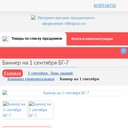
КОНТАКТЫ
Товары по списку праздников
Флаги и комплектующие
Все праздники
0
День строителя (второе воскресенье
Баннер на 1 сентября БГ-7
августа)
12 августа, День ВВС
Главная
1 сентября, День знаний
Баннеры горизонтальные
Баннер на 1 сентября
22 августа, День Государственного
флага РФ
День шахтера (последнее
воскресенье августа)
1 сентября, День знаний
3 сентября, День солидарности в
борьбе с терроризмом