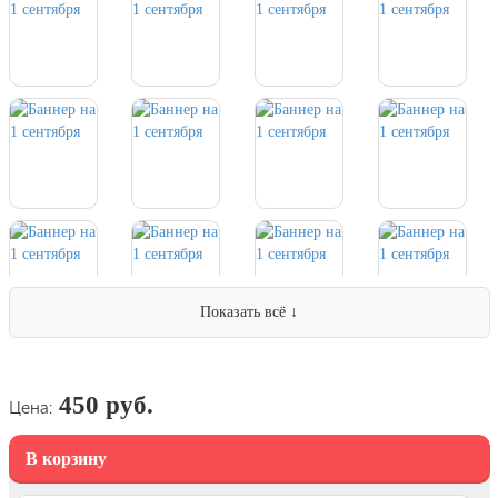
7 ноября, День проведения военного
парада на Красной площади
7 ноября, День Октябрьской
революции
10 ноября, День сотрудника органов
внутренних дел РФ
13 ноября, День Войск РХБЗ
19 ноября, День Ракетных Войск и
Артиллерии
День матери (последнее воскресенье
ноября)
Показать всё ↓
5 декабря, День начала
контрнаступления советских войск
9 декабря, Международный день
борьбы с коррупцией
450 руб.
Цена:
9 декабря, День Героев Отечества
В корзину
12 декабря, День конституции РФ