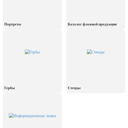
День рыбака (второе воскресенье
июля)
День ВМФ (последнее воскресенье
июля)
Портреты
Каталог флажной продукции
28 июля, День Крещения Руси
2 августа, День ВДВ
Гербы
Стенды