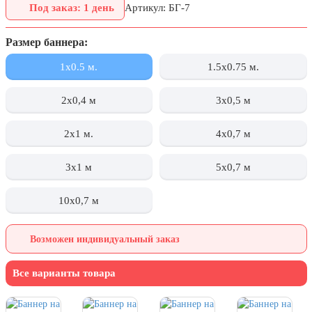
Под заказ: 1 день
Артикул: БГ-7
День города Москвы (первая суббота
сентября)
Размер баннера:
День нефтяника (первое воскресенье
сентября)
1x0.5 м.
1.5x0.75 м.
8 сентября, День танкиста (второе
воскресенье сентября)
2х0,4 м
3х0,5 м
1 октября, Международный день
2x1 м.
4х0,7 м
пожилых людей
5 октября, День учителя
3x1 м
5х0,7 м
19 октября, День Отца
10х0,7 м
25 октября, День Таможенника
Российской Федерации
Возможен индивидуальный заказ
28 октября, День Бабушек и Дедушек
Хэллоуин
Все варианты товара
4 ноября, День народного единства