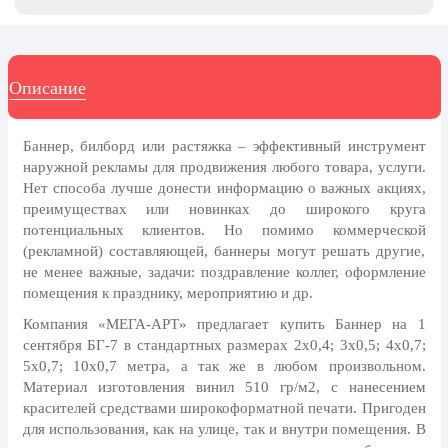
8 марта, Международный женский
день
27 марта, День театра
Описание
1 апреля, День смеха
Апрель, Месячник по
благоустройству
Баннер, билборд или растяжка – эффективный инструмент
наружной рекламы для продвижения любого товара, услуги.
День геолога (первое воскресенье
Нет способа лучше донести информацию о важных акциях,
апреля)
преимуществах или новинках до широкого круга
Светлая Пасха
потенциальных клиентов. Но помимо коммерческой
(рекламной) составляющей, баннеры могут решать другие,
12 апреля, День космонавтики
не менее важные, задачи: поздравление коллег, оформление
помещения к празднику, мероприятию и др.
18 апреля, Дни исторического и
культурного наследия
Компания «МЕГА-АРТ» предлагает купить Баннер на 1
сентября БГ-7 в стандартных размерах 2х0,4; 3х0,5; 4х0,7;
1 мая, праздник Весны и Труда
5х0,7; 10х0,7 метра, а так же в любом произвольном.
6 мая, День герба и флага города
Материал изготовления винил 510 гр/м2, с нанесением
Москвы
красителей средствами широкоформатной печати. Пригоден
для использования, как на улице, так и внутри помещения. В
9 мая, День Победы