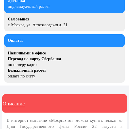
Доставка
8 марта, Международный женский
день
индивидуальный расчет
27 марта, День театра
Самовывоз
г. Москва, ул. Автозаводская д. 21
1 апреля, День смеха
Апрель, Месячник по
Оплата:
благоустройству
День геолога (первое воскресенье
Наличными в офисе
апреля)
Перевод на карту Сбербанка
по номеру карты
Светлая Пасха
Безналичный расчет
12 апреля, День космонавтики
оплата по счету
18 апреля, Дни исторического и
культурного наследия
1 мая, праздник Весны и Труда
Описание
6 мая, День герба и флага города
Москвы
В интернет-магазине «Mospraz.ru» можно купить плакат ко
9 мая, День Победы
Дню Государственного флага России 22 августа в