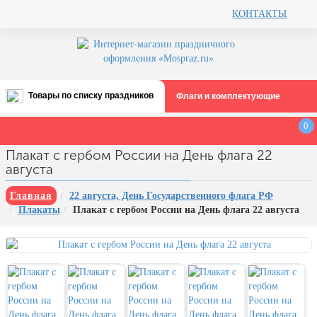
КОНТАКТЫ
Товары по списку праздников
Флаги и комплектующие
Все праздники
0
День строителя (второе воскресенье
Плакат с гербом России на День флага 22
августа)
августа
12 августа, День ВВС
Главная
22 августа, День Государственного флага РФ
22 августа, День Государственного
Плакаты
Плакат с гербом России на День флага 22 августа
флага РФ
День шахтера (последнее
воскресенье августа)
1 сентября, День знаний
3 сентября, День солидарности в
борьбе с терроризмом