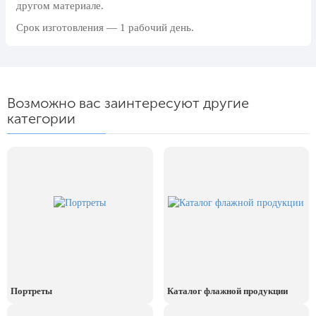
другом материале.
День рыбака (второе воскресенье
июля)
Срок изготовления — 1 рабочий день.
День ВМФ (последнее воскресенье
июля)
28 июля, День Крещения Руси
Возможно вас заинтересуют другие
2 августа, День ВДВ
категории
Портреты
Каталог флажной продукции