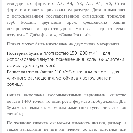
стандартных форматах А5, А4, А3, А2, А1, А0, Сити-
24 мая, День славянской
формат, а также в произвольном размере. Дизайн выполнен
письменности и культуры
с использованием государственной символики: триколор,
28 мая, День пограничника
герб России, двуглавый орёл, кремлёвские башни,
исторические и архитектурные мотивы, патриотические
1 июня, День защиты детей
лозунги «С Днём флага!», «Слава России!».
8 июня, День социального работника
Плакат может быть изготовлен на двух типах материалов:
12 июня, День России
плотностью 150–200 г/м² – для
Постерная бумага
использования внутри помещений (школы, библиотеки,
День медицинского работника
офисы, дома культуры).
(третье воскресенье июня)
с точным резом – для
Баннерная ткань (винил 510 г/м²)
22 июня, День памяти и скорби
уличного размещения, устойчива к ветру, влаге и
солнцу.
Выпускной для школ и ВУЗов
Печать выполнена экосольвентными чернилами, качество
29 июня, День партизан и
подпольщиков
печати 1440 точек, точный рез в формате изображения. Для
бумажных плакатов возможна ламинация (увеличивает срок
3 июля, День ГАИ (ГИБДД)
службы).
8 июля, День Семьи Любви и
По желанию клиента мы можем изменить дизайн, размер, а
Верности
также выполнить печать на пленке, холсте, пластике или