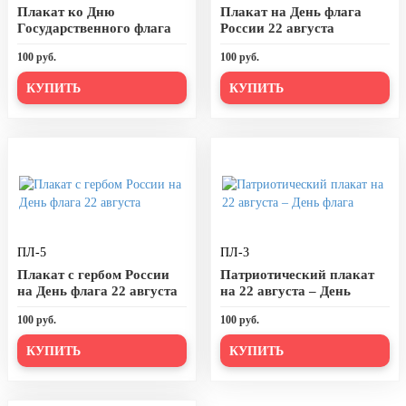
Плакат ко Дню
Плакат на День флага
24 мая, День славянской
Государственного флага
России 22 августа
письменности и культуры
(22 августа)
100 руб.
100 руб.
28 мая, День пограничника
КУПИТЬ
КУПИТЬ
1 июня, День защиты детей
8 июня, День социального работника
12 июня, День России
День медицинского работника
(третье воскресенье июня)
22 июня, День памяти и скорби
ПЛ-5
ПЛ-3
Выпускной для школ и ВУЗов
Плакат с гербом России
Патриотический плакат
на День флага 22 августа
на 22 августа – День
29 июня, День партизан и
флага
подпольщиков
100 руб.
100 руб.
3 июля, День ГАИ (ГИБДД)
КУПИТЬ
КУПИТЬ
8 июля, День Семьи Любви и
Верности