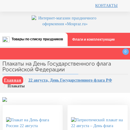
КОНТАКТЫ
Товары по списку праздников
Флаги и комплектующие
Все праздники
0
День строителя (второе воскресенье
Плакаты на День Государственного флага
августа)
Российской Федерации
12 августа, День ВВС
Главная
22 августа, День Государственного флага РФ
22 августа, День Государственного
Плакаты
флага РФ
День шахтера (последнее
воскресенье августа)
1 сентября, День знаний
3 сентября, День солидарности в
борьбе с терроризмом