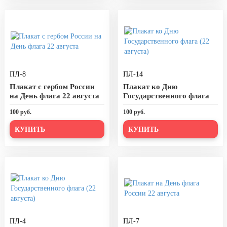
8 марта, Международный женский
день
27 марта, День театра
1 апреля, День смеха
Апрель, Месячник по
благоустройству
ПЛ-8
ПЛ-14
Плакат с гербом России
Плакат ко Дню
День геолога (первое воскресенье
на День флага 22 августа
Государственного флага
апреля)
(22 августа)
100 руб.
100 руб.
Светлая Пасха
КУПИТЬ
КУПИТЬ
12 апреля, День космонавтики
18 апреля, Дни исторического и
культурного наследия
1 мая, праздник Весны и Труда
6 мая, День герба и флага города
Москвы
9 мая, День Победы
ПЛ-4
ПЛ-7