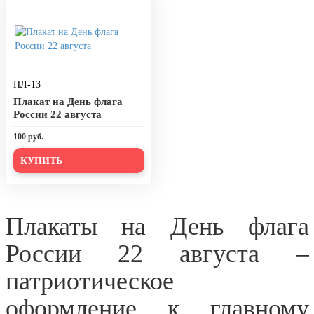
День рыбака (второе воскресенье
июля)
День ВМФ (последнее воскресенье
июля)
28 июля, День Крещения Руси
ПЛ-13
Плакат на День флага
2 августа, День ВДВ
России 22 августа
100 руб.
КУПИТЬ
Плакаты на День флага
России 22 августа –
патриотическое
оформление к главному