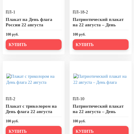
День города Москвы (первая суббота
ПЛ-1
сентября)
ПЛ-18-2
Плакат на День флага
Патриотический плакат
День нефтяника (первое воскресенье
России 22 августа
на 22 августа – День
сентября)
флага
100 руб.
100 руб.
8 сентября, День танкиста (второе
воскресенье сентября)
КУПИТЬ
КУПИТЬ
1 октября, Международный день
пожилых людей
5 октября, День учителя
19 октября, День Отца
25 октября, День Таможенника
Российской Федерации
ПЛ-2
ПЛ-10
28 октября, День Бабушек и Дедушек
Плакат с триколором на
Патриотический плакат
День флага 22 августа
на 22 августа – День
Хэллоуин
флага
100 руб.
100 руб.
4 ноября, День народного единства
КУПИТЬ
КУПИТЬ