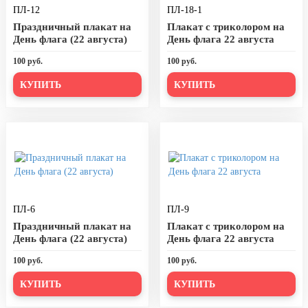
20 декабря, День работника органов
ПЛ-12
ПЛ-18-1
безопасности
Праздничный плакат на
Плакат с триколором на
День флага (22 августа)
День флага 22 августа
Новогоднее оформление
100 руб.
100 руб.
Рождество Христово
КУПИТЬ
КУПИТЬ
19 января, Крещение Господне
22 января, День дедушки
25 января, Татьянин день
14 февраля, День Святого
Валентина
15 февраля, День памяти о
россиянах...
ПЛ-6
ПЛ-9
Праздничный плакат на
Плакат с триколором на
Масленица
День флага (22 августа)
День флага 22 августа
23 февраля, День защитника
100 руб.
100 руб.
Отечества
КУПИТЬ
КУПИТЬ
1 марта, День Бабушек