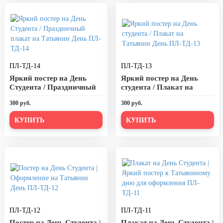
7 ноября, День проведения военного
парада на Красной площади
7 ноября, День Октябрьской
революции
10 ноября, День сотрудника органов
внутренних дел РФ
ПЛ-ТД-14
ПЛ-ТД-13
13 ноября, День Войск РХБЗ
Яркий постер на День
Яркий постер на День
Студента / Праздничный
студента / Плакат на
19 ноября, День Ракетных Войск и
плакат на Татьянин День
Татьянин День ПЛ-ТД-13
Артиллерии
300 руб.
300 руб.
ПЛ-ТД-14
День матери (последнее воскресенье
КУПИТЬ
КУПИТЬ
ноября)
5 декабря, День начала
контрнаступления советских войск
9 декабря, Международный день
борьбы с коррупцией
9 декабря, День Героев Отечества
ПЛ-ТД-12
ПЛ-ТД-11
12 декабря, День конституции РФ
Постер на День Студента |
Плакат на День Студента |