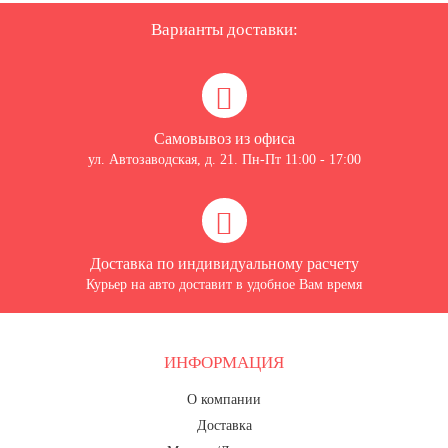
День рыбака (второе воскресенье
июля)
Варианты доставки:
День ВМФ (последнее воскресенье
июля)
28 июля, День Крещения Руси
Самовывоз из офиса
2 августа, День ВДВ
ул. Автозаводская, д. 21. Пн-Пт 11:00 - 17:00
Доставка по индивидуальному расчету
Курьер на авто доставит в удобное Вам время
ИНФОРМАЦИЯ
О компании
Доставка