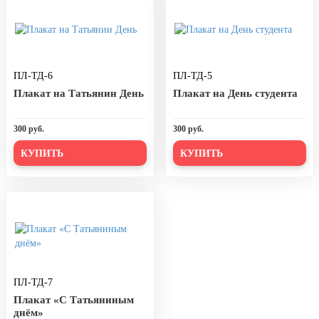
8 марта, Международный женский
день
27 марта, День театра
1 апреля, День смеха
ПЛ-ТД-6
ПЛ-ТД-5
Апрель, Месячник по
Плакат на Татьянин День
Плакат на День студента
благоустройству
День геолога (первое воскресенье
300 руб.
300 руб.
апреля)
КУПИТЬ
КУПИТЬ
Светлая Пасха
12 апреля, День космонавтики
18 апреля, Дни исторического и
культурного наследия
1 мая, праздник Весны и Труда
6 мая, День герба и флага города
ПЛ-ТД-7
Москвы
Плакат «С Татьяниным
9 мая, День Победы
днём»