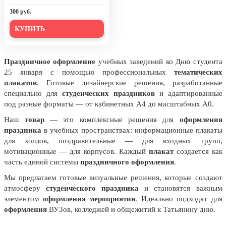
24 мая, День славянской
300 руб.
письменности и культуры
КУПИТЬ
28 мая, День пограничника
1 июня, День защиты детей
Праздничное оформление
учебных заведений ко Дню студента
8 июня, День социального работника
25 января с помощью профессиональных
тематических
плакатов
. Готовые дизайнерские решения, разработанные
12 июня, День России
специально для
студенческих праздников
и адаптированные
День медицинского работника
под разные форматы — от кабинетных А4 до масштабных А0.
(третье воскресенье июня)
Наш
товар
— это комплексные решения для
оформления
22 июня, День памяти и скорби
праздника
в учебных пространствах: информационные плакаты
для холлов, поздравительные — для входных групп,
Выпускной для школ и ВУЗов
мотивационные — для корпусов. Каждый
плакат
создается как
часть единой системы
праздничного оформления
.
29 июня, День партизан и
подпольщиков
Мы предлагаем готовые визуальные решения, которые создают
атмосферу
студенческого праздника
и становятся важным
3 июля, День ГАИ (ГИБДД)
элементом
оформления мероприятия
. Идеально подходят для
8 июля, День Семьи Любви и
оформления
ВУЗов, колледжей и общежитий к Татьянину дню.
Верности