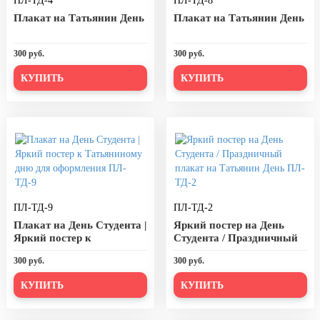
ПЛ-ТД-4
ПЛ-ТД-8
День города Москвы (первая суббота
Плакат на Татьянин День
Плакат на Татьянин День
сентября)
День нефтяника (первое воскресенье
300 руб.
300 руб.
сентября)
КУПИТЬ
КУПИТЬ
8 сентября, День танкиста (второе
воскресенье сентября)
1 октября, Международный день
пожилых людей
5 октября, День учителя
19 октября, День Отца
ПЛ-ТД-9
ПЛ-ТД-2
25 октября, День Таможенника
Российской Федерации
Плакат на День Студента |
Яркий постер на День
Яркий постер к
Студента / Праздничный
28 октября, День Бабушек и Дедушек
Татьяниному дню для
плакат на Татьянин День
300 руб.
300 руб.
оформления ПЛ-ТД-9
ПЛ-ТД-2
Хэллоуин
КУПИТЬ
КУПИТЬ
4 ноября, День народного единства