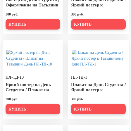
20 декабря, День работника органов
Оформление на Татьянин
Яркий постер к
безопасности
День ПЛ-ТД-12
Татьяниному дню для
300 руб.
300 руб.
оформления ПЛ-ТД-11
Новогоднее оформление
КУПИТЬ
КУПИТЬ
Рождество Христово
19 января, Крещение Господне
22 января, День дедушки
25 января, Татьянин день
14 февраля, День Святого
Валентина
ПЛ-ТД-10
ПЛ-ТД-1
15 февраля, День памяти о
Яркий постер на День
Плакат на День Студента /
россиянах...
Студента / Плакат на
Яркий постер к
Татьянин День ПЛ-ТД-10
Татьяниному дню ПЛ-
Масленица
300 руб.
300 руб.
ТД-1
23 февраля, День защитника
КУПИТЬ
КУПИТЬ
Отечества
1 марта, День Бабушек