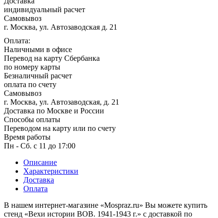
Доставка
россиянах...
индивидуальный расчет
Самовывоз
Масленица
г. Москва, ул. Автозаводская д. 21
23 февраля, День защитника
Оплата:
Отечества
Наличными в офисе
Перевод на карту Сбербанка
1 марта, День Бабушек
по номеру карты
8 марта, Международный женский
Безналичный расчет
день
оплата по счету
Самовывоз
27 марта, День театра
г. Москва, ул. Автозаводская, д. 21
Доставка по Москве и России
1 апреля, День смеха
Способы оплаты
Апрель, Месячник по
Переводом на карту или по счету
благоустройству
Время работы
Пн - Сб. с 11 до 17:00
День геолога (первое воскресенье
апреля)
Описание
Светлая Пасха
Характеристики
Доставка
12 апреля, День космонавтики
Оплата
18 апреля, Дни исторического и
В нашем интернет-магазине «Mospraz.ru» Вы можете купить
культурного наследия
стенд «Вехи истории ВОВ. 1941-1943 г.» с доставкой по