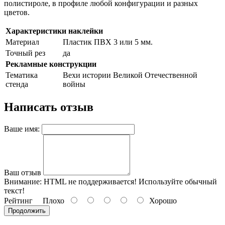
полистироле, в профиле любой конфигурации и разных
8 июля, День Семьи Любви и
цветов.
Верности
Характеристики наклейки
День рыбака (второе воскресенье
июля)
Материал
Пластик ПВХ 3 или 5 мм.
Точный рез
да
День ВМФ (последнее воскресенье
июля)
Рекламные конструкции
Тематика
Вехи истории Великой Отечественной
28 июля, День Крещения Руси
стенда
войны
2 августа, День ВДВ
Написать отзыв
Ваше имя:
Ваш отзыв
Внимание:
HTML не поддерживается! Используйте обычный
текст!
Рейтинг
Плохо
Хорошо
Продолжить