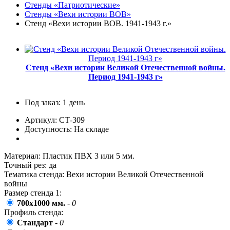
Стенды «Патриотические»
пожилых людей
Стенды «Вехи истории ВОВ»
5 октября, День учителя
Стенд «Вехи истории ВОВ. 1941-1943 г.»
19 октября, День Отца
25 октября, День Таможенника
Российской Федерации
Стенд «Вехи истории Великой Отечественной войны.
Период 1941-1943 г»
28 октября, День Бабушек и Дедушек
Хэллоуин
Под заказ: 1 день
4 ноября, День народного единства
Артикул: СТ-309
7 ноября, День проведения военного
Доступность: На складе
парада на Красной площади
7 ноября, День Октябрьской
революции
Материал:
Пластик ПВХ 3 или 5 мм.
Точный рез:
да
10 ноября, День сотрудника органов
Тематика стенда:
Вехи истории Великой Отечественной
внутренних дел РФ
войны
Размер стенда 1:
13 ноября, День Войск РХБЗ
700x1000 мм.
-
0
19 ноября, День Ракетных Войск и
Профиль стенда:
Артиллерии
Стандарт
-
0