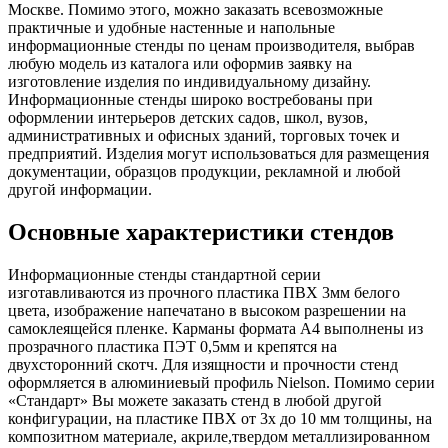
1 мая, праздник Весны и Труда
Москве. Помимо этого, можно заказать всевозможные
практичные и удобные настенные и напольные
6 мая, День герба и флага города
информационные стенды по ценам производителя, выбрав
Москвы
любую модель из каталога или оформив заявку на
изготовление изделия по индивидуальному дизайну.
9 мая, День Победы
Информационные стенды широко востребованы при
24 мая, День славянской
оформлении интерьеров детских садов, школ, вузов,
письменности и культуры
административных и офисных зданий, торговых точек и
предприятий. Изделия могут использоваться для размещения
28 мая, День пограничника
документации, образцов продукции, рекламной и любой
другой информации.
1 июня, День защиты детей
8 июня, День социального работника
Основные характеристики стендов
12 июня, День России
Информационные стенды стандартной серии
День медицинского работника
изготавливаются из прочного пластика ПВХ 3мм белого
(третье воскресенье июня)
цвета, изображение напечатано в высоком разрешении на
самоклеящейся пленке. Карманы формата А4 выполнены из
22 июня, День памяти и скорби
прозрачного пластика ПЭТ 0,5мм и крепятся на
Выпускной для школ и ВУЗов
двухсторонний скотч. Для изящности и прочности стенд
оформляется в алюминиевый профиль Nielson. Помимо серии
29 июня, День партизан и
«Стандарт» Вы можете заказать стенд в любой другой
подпольщиков
конфигурации, на пластике ПВХ от 3х до 10 мм толщины, на
композитном материале, акриле,твердом металлизированном
3 июля, День ГАИ (ГИБДД)