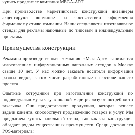
7 ноября, День проведения военного
купить предлагает компания MEGA-ART.
парада на Красной площади
При производстве маркетинговых конструкций дизайнеры
7 ноября, День Октябрьской
акцентируют внимание на соответствии оформления
революции
фирменному стилю компании. Наши специалисты изготавливают
стенды для рекламы напольные по типовым и индивидуальным
10 ноября, День сотрудника органов
внутренних дел РФ
проектам.
13 ноября, День Войск РХБЗ
Преимущества конструкции
19 ноября, День Ракетных Войск и
Рекламно-производственная компания «Мега-Арт» занимается
Артиллерии
изготовлением информационных напольных стендов в Москве
свыше 10 лет. У нас можно заказать носители информации
День матери (последнее воскресенье
ноября)
разных видов, в том числе разработанные на основе вашего
проекта.
5 декабря, День начала
контрнаступления советских войск
Опытные сотрудники при изготовлении конструкций по
индивидуальному заказу в полной мере реализуют потребности
9 декабря, Международный день
заказчика. Они предоставляют продукцию, которая решает
борьбы с коррупцией
задачи клиента, способствует продвижению товаров и услуг. Мы
9 декабря, День Героев Отечества
предлагаем купить напольный стенд, так как эта конструкция
обладает рядом существенных преимуществ. Среди достоинств
12 декабря, День конституции РФ
POS-материала: