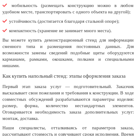
20 декабря, День работника органов
мобильность (размещать конструкцию можно в любом
безопасности
удобном месте, транспортировать с одного объекта на другой);
Новогоднее оформление
устойчивость (достигается благодаря стальной опоре);
Рождество Христово
компактность (хранение не занимает много места).
19 января, Крещение Господне
Вы можете купить демонстрационный стенд для информации
сменного типа и размещения постоянных данных. Для
22 января, День дедушки
возможности замены сведений подобные щиты оборудуются
карманами, рамками, окошками, полками и специальными
25 января, Татьянин день
нишами.
14 февраля, День Святого
Как купить напольный стенд: этапы оформления заказа
Валентина
15 февраля, День памяти о
Первый этап заказа услуг — подготовительный. Заказчик
россиянах...
высказывает свои пожелания и требования к конструкции. В ходе
совместных обсуждений разрабатываются параметры изделия:
Масленица
размер, форма, количество нестандартных элементов.
Оговаривается необходимость заказа дополнительных услуг:
23 февраля, День защитника
Отечества
монтаж, доставка.
1 марта, День Бабушек
Наши специалисты, отталкиваясь от параметров заказа,
рассчитывают стоимость и озвучивают сроки исполнения. Время