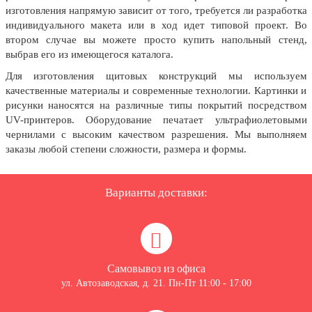
8 марта, Международный женский
изготовления напрямую зависит от того, требуется ли разработка
день
индивидуального макета или в ход идет типовой проект. Во
втором случае вы можете просто купить напольный стенд,
27 марта, День театра
выбрав его из имеющегося каталога.
1 апреля, День смеха
Для изготовления щитовых конструкций мы используем
Апрель, Месячник по
качественные материалы и современные технологии. Картинки и
благоустройству
рисунки наносятся на различные типы покрытий посредством
UV-принтеров. Оборудование печатает ультрафиолетовыми
День геолога (первое воскресенье
чернилами с высоким качеством разрешения. Мы выполняем
апреля)
заказы любой степени сложности, размера и формы.
Светлая Пасха
12 апреля, День космонавтики
Варианты доставки:
18 апреля, Дни исторического и
культурного наследия
1 мая, праздник Весны и Труда
6 мая, День герба и флага города
Самовывоз из офиса
Москвы
ул. Автозаводская, д. 21. Пн-Пт 11:00 - 17:00
9 мая, День Победы