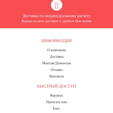
24 мая, День славянской
письменности и культуры
Доставка по индивидуальному расчету
28 мая, День пограничника
Курьер на авто доставит в удобное Вам время
1 июня, День защиты детей
8 июня, День социального работника
ИНФОРМАЦИЯ
12 июня, День России
О компании
День медицинского работника
(третье воскресенье июня)
Доставка
Монтаж/Демонтаж
22 июня, День памяти и скорби
Отзывы
Выпускной для школ и ВУЗов
Контакты
29 июня, День партизан и
подпольщиков
БЫСТРЫЙ ДОСТУП
3 июля, День ГАИ (ГИБДД)
Корзина
Написать нам
8 июля, День Семьи Любви и
Верности
Блог