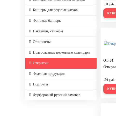
150 руб.
День города Москвы (первая суббота
Баннеры для ледовых катков
сентября)
КУП
День нефтяника (первое воскресенье
Фоновые баннеры
сентября)
Наклейки, стикеры
8 сентября, День танкиста (второе
воскресенье сентября)
Стенгазеты
1 октября, Международный день
пожилых людей
Православные церковные календари
5 октября, День учителя
ОТ-34
Открытки
Откры
19 октября, День Отца
Флажная продукция
25 октября, День Таможенника
150 руб.
Российской Федерации
Портреты
КУП
28 октября, День Бабушек и Дедушек
Фарфоровый русский самовар
Хэллоуин
4 ноября, День народного единства