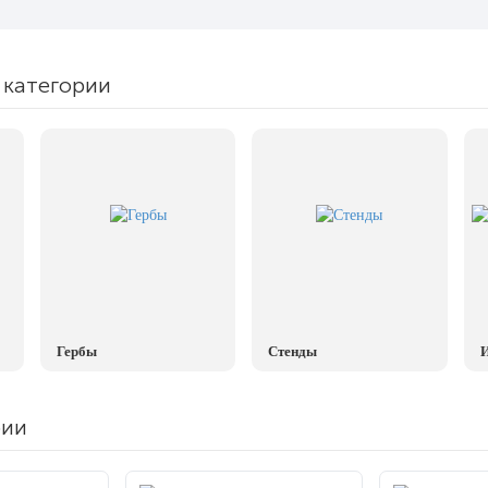
 категории
Гербы
Стенды
И
рии