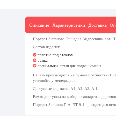
20 декабря, День работника органов
безопасности
Новогоднее оформление
Описание
Характеристики
Доставка
Оп
Рождество Христово
19 января, Крещение Господне
Портрет Зюганова Геннадия Андреевича, арт. П
22 января, День дедушки
Состав изделия:
25 января, Татьянин день
полотно под стеклом
рамка
14 февраля, День Святого Валентина
специальная петля для подвешивания
15 февраля, День памяти о
россиянах...
Печать производится на бумаге плотностью 150 
уточняйте у менеджеров.
Масленица
Доступные форматы: А4, А3, А2, А-1.
23 февраля, День защитника
Отечества
Рамки доступны на выбор: стандартная деревянна
1 марта, День Бабушек
Портрет Зюганов Г. А. ПТ-9-1 пригоден для исп
8 марта, Международный женский