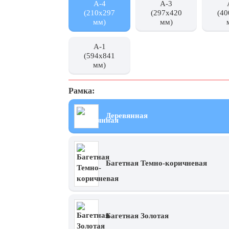
А-4
А-3
(210x297
(297x420
(40
мм)
мм)
А-1
(594x841
мм)
Рамка:
Деревянная
Багетная Темно-коричневая
Багетная Золотая