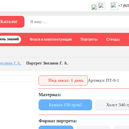
+7 (925
Каталог
День знаний
Флаги и комплектующие
Портреты
Стенды
юганов Г.А.
Портрет Зюганов Г. А.
Под заказ: 1 день
Артикул: ПТ-9-1
Материал:
Бумага 150 гр/м2
Холст 340 г
Формат портрета: