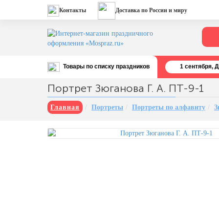
Контакты
Доставка по России и миру
Товары по списку праздников
1 cентября, 
Все праздники
Портрет Зюганова Г. А. ПТ-9-1
День строителя (второе воскресенье
августа)
Главная
Портреты
Портреты по алфавиту
З
12 августа, День ВВС
22 августа, День Государственного
флага РФ
День шахтера (последнее
воскресенье августа)
1 сентября, День знаний
3 сентября, День солидарности в
борьбе с терроризмом