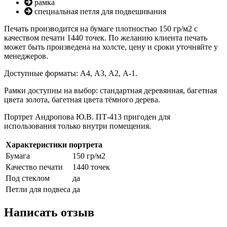
рамка
8 июля, День Семьи Любви и
специальная петля для подвешивания
Верности
Печать производится на бумаге плотностью 150 гр/м2 с
День рыбака (второе воскресенье
качеством печати 1440 точек. По желанию клиента печать
июля)
может быть произведена на холсте, цену и сроки уточняйте у
День ВМФ (последнее воскресенье
менеджеров.
июля)
Доступные форматы: А4, А3, А2, А-1.
28 июля, День Крещения Руси
Рамки доступны на выбор: стандартная деревянная, багетная
2 августа, День ВДВ
цвета золота, багетная цвета тёмного дерева.
Портрет Андропова Ю.В. ПТ-413 пригоден для
использования только внутри помещения.
Характеристики портрета
Бумага
150 гр/м2
Качество печати
1440 точек
Под стеклом
да
Петли для подвеса
да
Написать отзыв