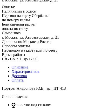
г. Москва, ул. Автозаводская д. 21
1 мая, праздник Весны и Труда
Оплата:
6 мая, День герба и флага города
Наличными в офисе
Москвы
Перевод на карту Сбербанка
по номеру карты
9 мая, День Победы
Безналичный расчет
24 мая, День славянской
оплата по счету
письменности и культуры
Самовывоз
г. Москва, ул. Автозаводская, д. 21
28 мая, День пограничника
Доставка по Москве и России
Способы оплаты
1 июня, День защиты детей
Переводом на карту или по счету
8 июня, День социального работника
Время работы
Пн - Сб. с 11 до 17:00
12 июня, День России
Описание
День медицинского работника
Характеристики
(третье воскресенье июня)
Доставка
22 июня, День памяти и скорби
Оплата
Выпускной для школ и ВУЗов
Портрет Андропова Ю.В., арт. ПТ-413
29 июня, День партизан и
Состав изделия:
подпольщиков
полотно под стеклом
3 июля, День ГАИ (ГИБДД)