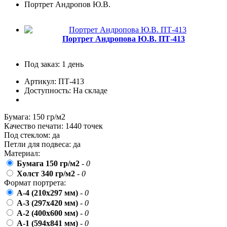
Портрет Андропов Ю.В.
пожилых людей
5 октября, День учителя
19 октября, День Отца
Портрет Андропова Ю.В. ПТ-413
25 октября, День Таможенника
Российской Федерации
Под заказ: 1 день
28 октября, День Бабушек и Дедушек
Артикул: ПТ-413
Доступность: На складе
Хэллоуин
4 ноября, День народного единства
Бумага:
150 гр/м2
7 ноября, День проведения военного
Качество печати:
1440 точек
парада на Красной площади
Под стеклом:
да
Петли для подвеса:
да
7 ноября, День Октябрьской
Материал:
революции
Бумага 150 гр/м2
-
0
10 ноября, День сотрудника органов
Холст 340 гр/м2
-
0
внутренних дел РФ
Формат портрета:
13 ноября, День Войск РХБЗ
А-4 (210x297 мм)
-
0
А-3 (297x420 мм)
-
0
19 ноября, День Ракетных Войск и
А-2 (400x600 мм)
-
0
Артиллерии
А-1 (594x841 мм)
-
0