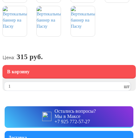
7 ноября, День проведения военного
парада на Красной площади
7 ноября, День Октябрьской
революции
10 ноября, День сотрудника органов
внутренних дел РФ
13 ноября, День Войск РХБЗ
315 руб.
Цена:
19 ноября, День Ракетных Войск и
Артиллерии
В корзину
День матери (последнее воскресенье
ноября)
шт
5 декабря, День начала
контрнаступления советских войск
9 декабря, Международный день
борьбы с коррупцией
Остались вопросы?
Мы в Максе
9 декабря, День Героев Отечества
+7 925 772-57-27
12 декабря, День конституции РФ
Доставка