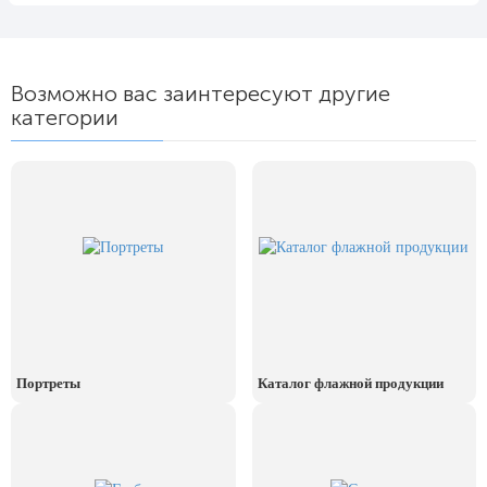
24 мая, День славянской
письменности и культуры
28 мая, День пограничника
Возможно вас заинтересуют другие
1 июня, День защиты детей
категории
8 июня, День социального работника
12 июня, День России
День медицинского работника
(третье воскресенье июня)
22 июня, День памяти и скорби
Выпускной для школ и ВУЗов
29 июня, День партизан и
подпольщиков
Портреты
Каталог флажной продукции
3 июля, День ГАИ (ГИБДД)
8 июля, День Семьи Любви и
Верности