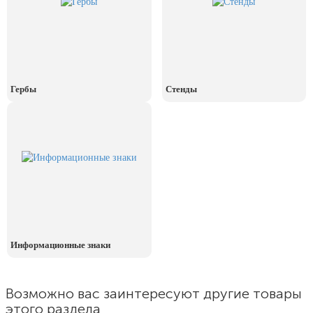
День рыбака (второе воскресенье
июля)
День ВМФ (последнее воскресенье
июля)
28 июля, День Крещения Руси
Гербы
Стенды
2 августа, День ВДВ
Информационные знаки
Возможно вас заинтересуют другие товары
этого раздела