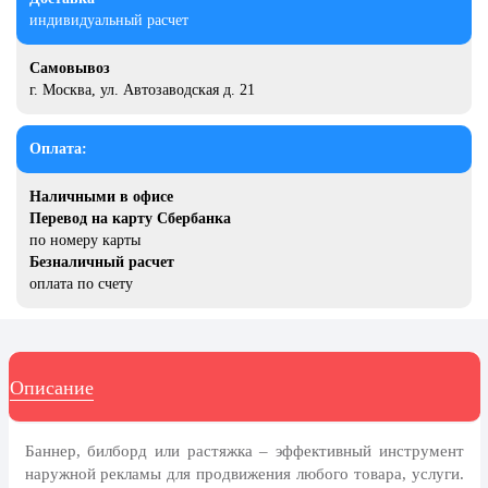
20 декабря, День работника органов
индивидуальный расчет
безопасности
Новогоднее оформление
Самовывоз
г. Москва, ул. Автозаводская д. 21
Рождество Христово
19 января, Крещение Господне
Оплата:
22 января, День дедушки
Наличными в офисе
25 января, Татьянин день
Перевод на карту Сбербанка
по номеру карты
14 февраля, День Святого
Безналичный расчет
Валентина
оплата по счету
15 февраля, День памяти о
россиянах...
Масленица
Описание
23 февраля, День защитника
Отечества
Баннер, билборд или растяжка – эффективный инструмент
1 марта, День Бабушек
наружной рекламы для продвижения любого товара, услуги.