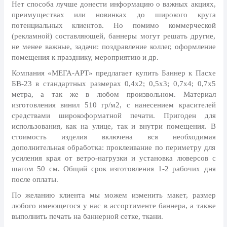
8 марта, Международный женский
Нет способа лучше донести информацию о важных акциях,
день
преимуществах или новинках до широкого круга
потенциальных клиентов. Но помимо коммерческой
27 марта, День театра
(рекламной) составляющей, баннеры могут решать другие,
1 апреля, День смеха
не менее важные, задачи: поздравление коллег, оформление
помещения к празднику, мероприятию и др.
Апрель, Месячник по
благоустройству
Компания «МЕГА-АРТ» предлагает купить Баннер к Пасхе
БВ-23 в стандартных размерах 0,4х2; 0,5х3; 0,7х4; 0,7х5
День геолога (первое воскресенье
метра, а так же в любом произвольном. Материал
апреля)
изготовления винил 510 гр/м2, с нанесением красителей
Светлая Пасха
средствами широкоформатной печати. Пригоден для
использования, как на улице, так и внутри помещения. В
12 апреля, День космонавтики
стоимость изделия включена вся необходимая
дополнительная обработка: проклеивание по периметру для
18 апреля, Дни исторического и
культурного наследия
усиления края от ветро-нагрузки и установка люверсов с
шагом 50 см. Общий срок изготовления 1-2 рабочих дня
1 мая, праздник Весны и Труда
после оплаты.
6 мая, День герба и флага города
По желанию клиента мы можем изменить макет, размер
Москвы
любого имеющегося у нас в ассортименте баннера, а также
выполнить печать на баннерной сетке, ткани.
9 мая, День Победы