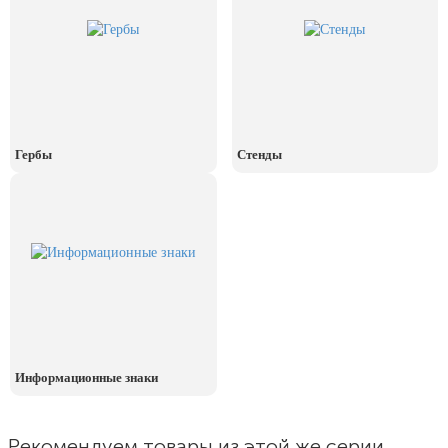
День рыбака (второе воскресенье
июля)
День ВМФ (последнее воскресенье
июля)
28 июля, День Крещения Руси
2 августа, День ВДВ
Гербы
Стенды
Информационные знаки
Рекомендуем товары из этой же серии