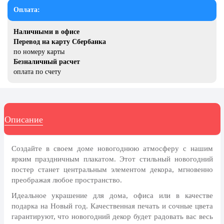
8 марта, Международный женский
Оплата:
день
27 марта, День театра
Наличными в офисе
Перевод на карту Сбербанка
1 апреля, День смеха
по номеру карты
Безналичный расчет
Апрель, Месячник по
благоустройству
оплата по счету
День геолога (первое воскресенье
апреля)
Светлая Пасха
Описание
12 апреля, День космонавтики
18 апреля, Дни исторического и
Создайте в своем доме
новогоднюю атмосферу
с нашим
культурного наследия
ярким
праздничным плакатом
. Этот стильный
новогодний
постер
станет центральным элементом декора, мгновенно
1 мая, праздник Весны и Труда
преображая любое пространство.
6 мая, День герба и флага города
Идеальное украшение для дома, офиса или в качестве
Москвы
подарка на Новый год
. Качественная печать и сочные цвета
9 мая, День Победы
гарантируют, что
новогодний декор
будет радовать вас весь