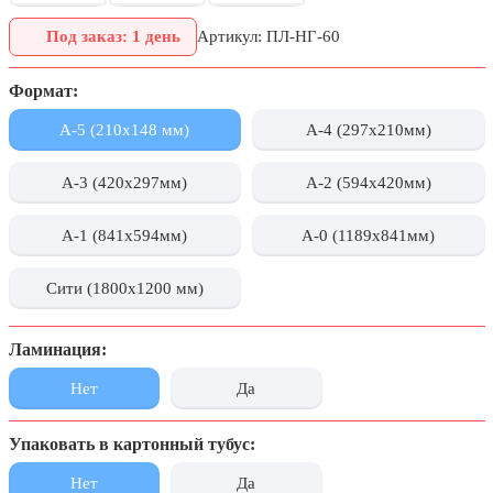
День города Москвы (первая суббота
Под заказ: 1 день
Артикул: ПЛ-НГ-60
сентября)
День нефтяника (первое воскресенье
Формат:
сентября)
А-5 (210х148 мм)
А-4 (297x210мм)
8 сентября, День танкиста (второе
воскресенье сентября)
А-3 (420x297мм)
А-2 (594x420мм)
1 октября, Международный день
пожилых людей
А-1 (841x594мм)
А-0 (1189x841мм)
5 октября, День учителя
19 октября, День Отца
Сити (1800x1200 мм)
25 октября, День Таможенника
Российской Федерации
Ламинация:
28 октября, День Бабушек и Дедушек
Нет
Да
Хэллоуин
Упаковать в картонный тубус:
4 ноября, День народного единства
Нет
Да