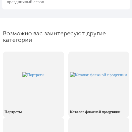
праздничный сезон.
24 мая, День славянской
письменности и культуры
28 мая, День пограничника
1 июня, День защиты детей
Возможно вас заинтересуют другие
категории
8 июня, День социального работника
12 июня, День России
День медицинского работника
(третье воскресенье июня)
22 июня, День памяти и скорби
Выпускной для школ и ВУЗов
29 июня, День партизан и
подпольщиков
3 июля, День ГАИ (ГИБДД)
Портреты
Каталог флажной продукции
8 июля, День Семьи Любви и
Верности