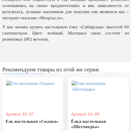
20 декабря, День работника органов
основываясь на своих предпочтениях и вне зависимости от
безопасности
результата, лучшим магазином для покупки ели являемся мы –
интернет-магазин «Mospraz.ru».
Новогоднее оформление
У нас можно купить настольную ёлку «Сибирская» высотой 60
Рождество Христово
сантиметров. Цвет: зелёный. Материал хвои: состоит из
19 января, Крещение Господне
резиновых (РЕ) веточек.
22 января, День дедушки
25 января, Татьянин день
14 февраля, День Святого
Рекомендуем товары из этой же серии
Валентина
15 февраля, День памяти о
россиянах...
Масленица
23 февраля, День защитника
Отечества
Артикул: EL-67
Артикул: EL-69
Ель настольная «Сказка»
Ёлка настольная
1 марта, День Бабушек
«Шотландка»