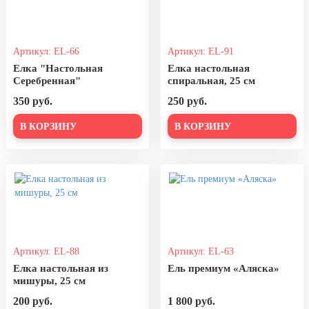
24 мая, День славянской
письменности и культуры
28 мая, День пограничника
Артикул: EL-66
Артикул: EL-91
Елка "Настольная
Елка настольная
1 июня, День защиты детей
Серебренная"
спиральная, 25 см
8 июня, День социального работника
350 руб.
250 руб.
12 июня, День России
В КОРЗИНУ
В КОРЗИНУ
День медицинского работника
(третье воскресенье июня)
22 июня, День памяти и скорби
Выпускной для школ и ВУЗов
29 июня, День партизан и
подпольщиков
Артикул: EL-88
Артикул: EL-63
3 июля, День ГАИ (ГИБДД)
Елка настольная из
Ель премиум «Аляска»
мишуры, 25 см
8 июля, День Семьи Любви и
Верности
200 руб.
1 800 руб.