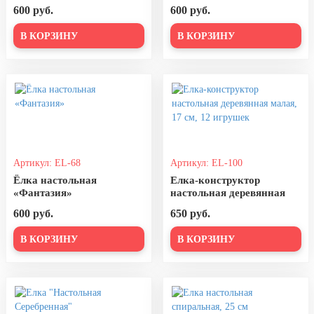
8 марта, Международный женский
600 руб.
600 руб.
день
В КОРЗИНУ
В КОРЗИНУ
27 марта, День театра
1 апреля, День смеха
Апрель, Месячник по
благоустройству
День геолога (первое воскресенье
апреля)
Светлая Пасха
Артикул: EL-68
Артикул: EL-100
Ёлка настольная
Елка-конструктор
12 апреля, День космонавтики
«Фантазия»
настольная деревянная
малая, 17 см, 12 игрушек
18 апреля, Дни исторического и
600 руб.
650 руб.
культурного наследия
В КОРЗИНУ
В КОРЗИНУ
1 мая, праздник Весны и Труда
6 мая, День герба и флага города
Москвы
9 мая, День Победы