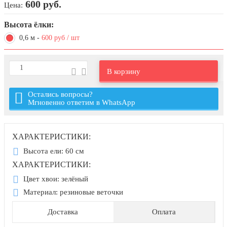
600 руб.
Цена:
День города Москвы (первая суббота
сентября)
Высота ёлки:
День нефтяника (первое воскресенье
0,6 м
-
600
руб / шт
сентября)
8 сентября, День танкиста (второе
В корзину
воскресенье сентября)
1 октября, Международный день
Остались вопросы?
пожилых людей
Мгновенно ответим в WhatsApp
5 октября, День учителя
19 октября, День Отца
ХАРАКТЕРИСТИКИ:
25 октября, День Таможенника
Высота ели: 60 см
Российской Федерации
ХАРАКТЕРИСТИКИ:
28 октября, День Бабушек и Дедушек
Цвет хвои: зелёный
Материал: резиновые веточки
Хэллоуин
4 ноября, День народного единства
Доставка
Оплата