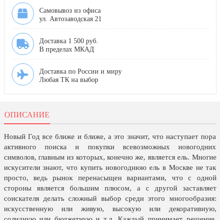
7 ноября, День проведения военного
парада на Красной площади
Самовывоз из офиса
ул. Автозаводская 21
7 ноября, День Октябрьской
революции
Доставка 1 500 руб.
В пределах МКАД
10 ноября, День сотрудника органов
внутренних дел РФ
Доставка по России и миру
13 ноября, День Войск РХБЗ
Любая ТК на выбор
19 ноября, День Ракетных Войск и
Артиллерии
ОПИСАНИЕ
День матери (последнее воскресенье
ноября)
Новый Год все ближе и ближе, а это значит, что наступает пора
5 декабря, День начала
активного поиска и покупки всевозможных новогодних
контрнаступления советских войск
символов, главным из которых, конечно же, является ель. Многие
искусители знают, что купить новогоднюю ель в Москве не так
9 декабря, Международный день
борьбы с коррупцией
просто, ведь рынок перенасыщен вариантами, что с одной
стороны является большим плюсом, а с другой заставляет
9 декабря, День Героев Отечества
соискателя делать сложный выбор среди этого многообразия:
искусственную или живую, высокую или декоративную,
12 декабря, День конституции РФ
солидную или бюджетную и т.д. Каждый принимает решение,