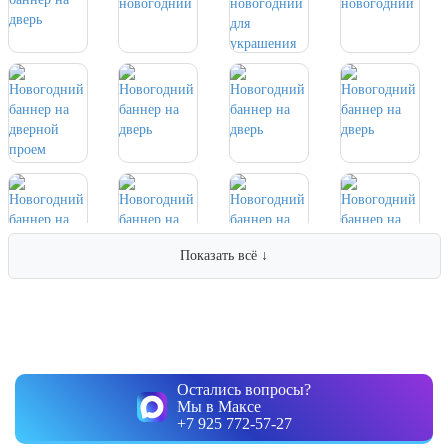
7 ноября, День проведения военного
парада на Красной площади
7 ноября, День Октябрьской
революции
10 ноября, День сотрудника органов
внутренних дел РФ
13 ноября, День Войск РХБЗ
19 ноября, День Ракетных Войск и
Артиллерии
День матери (последнее воскресенье
ноября)
Показать всё ↓
5 декабря, День начала
контрнаступления советских войск
9 декабря, Международный день
борьбы с коррупцией
Остались вопросы?
9 декабря, День Героев Отечества
Мы в Максе
+7 925 772-57-27
12 декабря, День конституции РФ