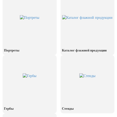
24 мая, День славянской
письменности и культуры
28 мая, День пограничника
1 июня, День защиты детей
8 июня, День социального работника
12 июня, День России
Портреты
Каталог флажной продукции
День медицинского работника
(третье воскресенье июня)
22 июня, День памяти и скорби
Выпускной для школ и ВУЗов
29 июня, День партизан и
подпольщиков
3 июля, День ГАИ (ГИБДД)
8 июля, День Семьи Любви и
Гербы
Стенды
Верности