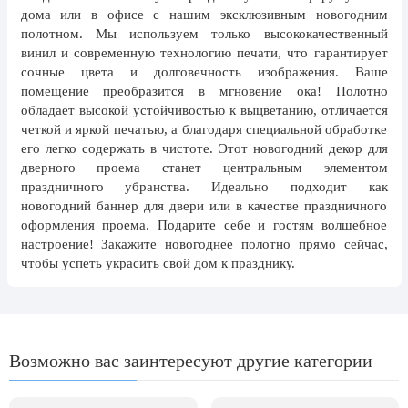
8 марта, Международный женский
дома или в офисе с нашим эксклюзивным новогодним
день
полотном. Мы используем только высококачественный
27 марта, День театра
винил и современную технологию печати, что гарантирует
сочные цвета и долговечность изображения. Ваше
1 апреля, День смеха
помещение преобразится в мгновение ока! Полотно
обладает высокой устойчивостью к выцветанию, отличается
Апрель, Месячник по
благоустройству
четкой и яркой печатью, а благодаря специальной обработке
его легко содержать в чистоте. Этот новогодний декор для
День геолога (первое воскресенье
дверного проема станет центральным элементом
апреля)
праздничного убранства. Идеально подходит как
новогодний баннер для двери или в качестве праздничного
Светлая Пасха
оформления проема. Подарите себе и гостям волшебное
12 апреля, День космонавтики
настроение! Закажите новогоднее полотно прямо сейчас,
чтобы успеть украсить свой дом к празднику.
18 апреля, Дни исторического и
культурного наследия
1 мая, праздник Весны и Труда
6 мая, День герба и флага города
Возможно вас заинтересуют другие категории
Москвы
9 мая, День Победы