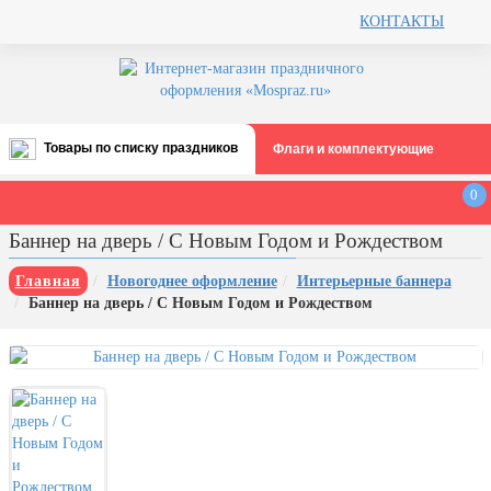
КОНТАКТЫ
Товары по списку праздников
Флаги и комплектующие
Все праздники
0
День строителя (второе воскресенье
Баннер на дверь / С Новым Годом и Рождеством
августа)
12 августа, День ВВС
Главная
Новогоднее оформление
Интерьерные баннера
Баннер на дверь / С Новым Годом и Рождеством
22 августа, День Государственного
флага РФ
День шахтера (последнее
воскресенье августа)
1 сентября, День знаний
3 сентября, День солидарности в
борьбе с терроризмом