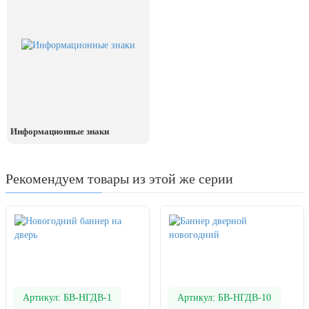
День рыбака (второе воскресенье
июля)
День ВМФ (последнее воскресенье
июля)
28 июля, День Крещения Руси
2 августа, День ВДВ
Информационные знаки
Рекомендуем товары из этой же серии
Артикул: БВ-НГДВ-1
Артикул: БВ-НГДВ-10