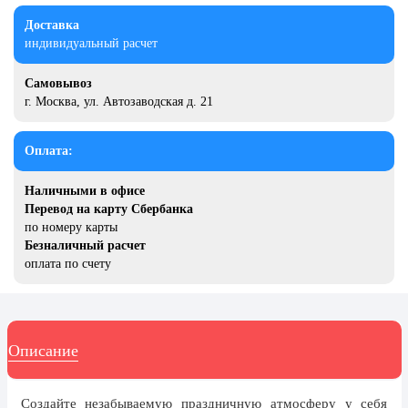
20 декабря, День работника органов
Доставка
безопасности
индивидуальный расчет
Новогоднее оформление
Самовывоз
Рождество Христово
г. Москва, ул. Автозаводская д. 21
19 января, Крещение Господне
22 января, День дедушки
Оплата:
25 января, Татьянин день
Наличными в офисе
Перевод на карту Сбербанка
14 февраля, День Святого
Валентина
по номеру карты
Безналичный расчет
15 февраля, День памяти о
оплата по счету
россиянах...
Масленица
23 февраля, День защитника
Описание
Отечества
1 марта, День Бабушек
Создайте незабываемую праздничную атмосферу у себя