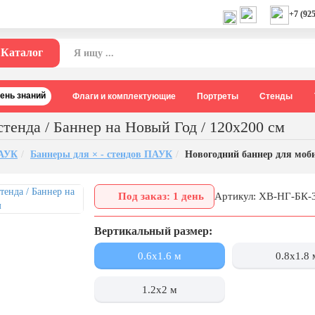
+7 (925
Каталог
День знаний
Флаги и комплектующие
Портреты
Стенды
тенда / Баннер на Новый Год / 120х200 см
ПАУК
Баннеры для × - стендов ПАУК
Новогодний баннер для моби
Под заказ: 1 день
Артикул: ХВ-НГ-БК-
Вертикальный размер:
0.6x1.6 м
0.8x1.8 
1.2x2 м