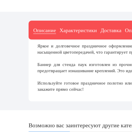
7 ноября, День проведения военного
парада на Красной площади
7 ноября, День Октябрьской
революции
Описание
Характеристики
Доставка
Оп
10 ноября, День сотрудника органов
внутренних дел РФ
13 ноября, День Войск РХБЗ
Яркое и долговечное праздничное оформлени
насыщенной цветопередачей, что гарантирует п
19 ноября, День Ракетных Войск и
Артиллерии
Баннер для стенда паук изготовлен из прочн
День матери (последнее воскресенье
предотвращает изнашивание креплений. Это иде
ноября)
Используйте готовое праздничное полотно ил
5 декабря, День начала
закажите прямо сейчас!
контрнаступления советских войск
9 декабря, Международный день
борьбы с коррупцией
9 декабря, День Героев Отечества
Возможно вас заинтересуют другие кат
12 декабря, День конституции РФ