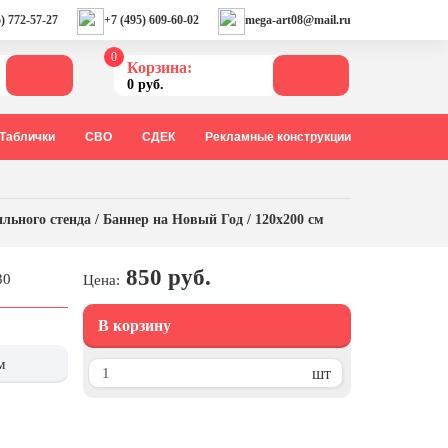
) 772-57-27
+7 (495) 609-60-02
mega-art08@mail.ru
0
Корзина:
0 руб.
Таблички
СВО
СДЕК
Рекламные конструкции
льного стенда / Баннер на Новый Год / 120х200 см
850 руб.
30
Цена:
В корзину
м
шт