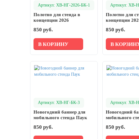
день
Артикул: ХВ-НГ-2026-БК-1
Артикул: ХВ-Н
27 марта, День театра
Полотно для стенда в
Полотно для ст
концепции 2026
концепции 202
1 апреля, День смеха
850 руб.
850 руб.
Апрель, Месячник по благоустройству
В КОРЗИНУ
В КОРЗИН
День геолога (первое воскресенье
апреля)
Светлая Пасха
12 апреля, День космонавтики
18 апреля, Дни исторического и
культурного наследия
1 мая, праздник Весны и Труда
Артикул: ХВ-НГ-БК-3
Артикул: ХВ-Н
6 мая, День герба и флага города
Новогодний баннер для
Новогодний ба
Москвы
мобильного стенда Паук
мобильного ст
9 мая, День Победы
850 руб.
850 руб.
24 мая, День славянской