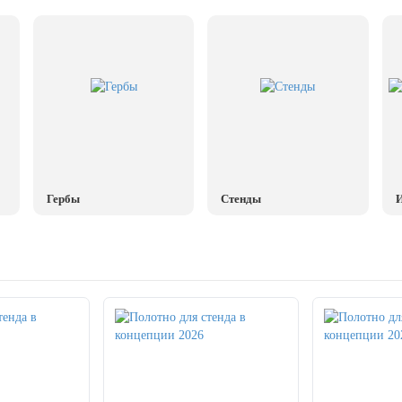
Гербы
Стенды
И