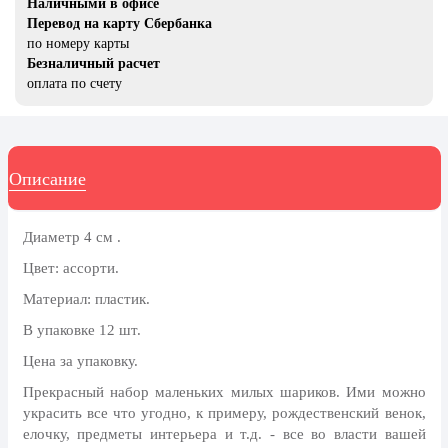
Наличными в офисе
20 декабря, День работника органов
Перевод на карту Сбербанка
безопасности
по номеру карты
Новогоднее оформление
Безналичный расчет
оплата по счету
Рождество Христово
19 января, Крещение Господне
22 января, День дедушки
Описание
25 января, Татьянин день
14 февраля, День Святого
Диаметр 4 см .
Валентина
Цвет: ассорти.
15 февраля, День памяти о
Материал: пластик.
россиянах...
В упаковке 12 шт.
Масленица
Цена за упаковку.
23 февраля, День защитника
Отечества
Прекрасный набор маленьких милых шариков. Ими можно
украсить все что угодно, к примеру, рождественский венок,
1 марта, День Бабушек
елочку, предметы интерьера и т.д. - все во власти вашей