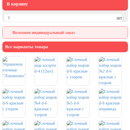
В корзину
День города Москвы (первая суббота
сентября)
шт
День нефтяника (первое воскресенье
сентября)
Возможен индивидуальный заказ
8 сентября, День танкиста (второе
воскресенье сентября)
Все варианты товара
1 октября, Международный день
пожилых людей
5 октября, День учителя
19 октября, День Отца
25 октября, День Таможенника
Российской Федерации
28 октября, День Бабушек и Дедушек
Хэллоуин
4 ноября, День народного единства