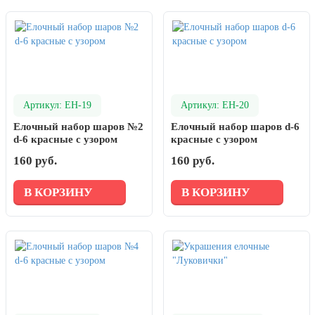
День рыбака (второе воскресенье
июля)
День ВМФ (последнее воскресенье
июля)
28 июля, День Крещения Руси
2 августа, День ВДВ
Артикул: ЕН-19
Артикул: ЕН-20
Елочный набор шаров №2
Елочный набор шаров d-6
d-6 красные с узором
красные с узором
160 руб.
160 руб.
В КОРЗИНУ
В КОРЗИНУ