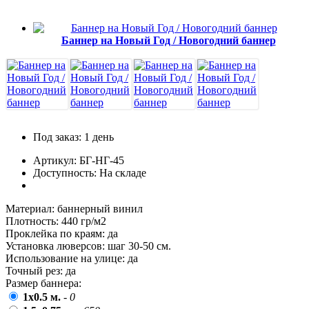
пожилых людей
5 октября, День учителя
Баннер на Новый Год / Новогодний баннер
19 октября, День Отца
25 октября, День Таможенника
Российской Федерации
28 октября, День Бабушек и Дедушек
Хэллоуин
Под заказ: 1 день
4 ноября, День народного единства
Артикул: БГ-НГ-45
7 ноября, День проведения военного
Доступность: На складе
парада на Красной площади
7 ноября, День Октябрьской
Материал:
баннерный винил
революции
Плотность:
440 гр/м2
10 ноября, День сотрудника органов
Проклейка по краям:
да
внутренних дел РФ
Установка люверсов:
шаг 30-50 см.
Использование на улице:
да
13 ноября, День Войск РХБЗ
Точный рез:
да
19 ноября, День Ракетных Войск и
Размер баннера:
Артиллерии
1x0.5 м.
-
0