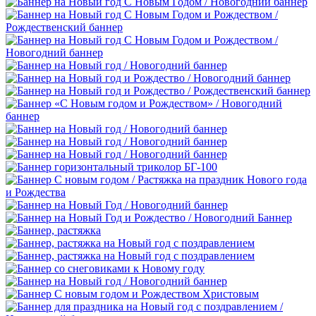
россиянах...
Масленица
23 февраля, День защитника
Отечества
1 марта, День Бабушек
8 марта, Международный женский
день
27 марта, День театра
1 апреля, День смеха
Апрель, Месячник по
благоустройству
День геолога (первое воскресенье
апреля)
Светлая Пасха
12 апреля, День космонавтики
18 апреля, Дни исторического и
культурного наследия