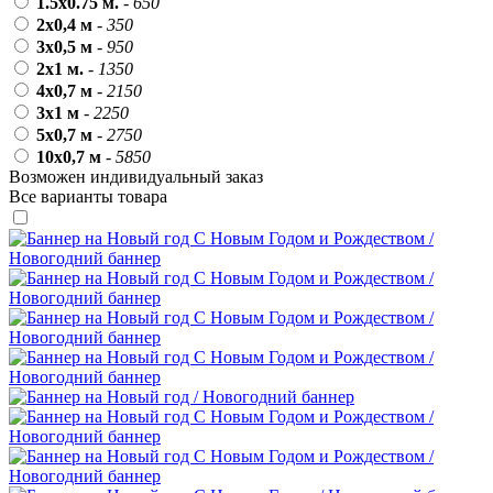
1.5x0.75 м.
-
650
День матери (последнее воскресенье
ноября)
2х0,4 м
-
350
3х0,5 м
-
950
5 декабря, День начала
2x1 м.
-
1350
контрнаступления советских войск
4х0,7 м
-
2150
9 декабря, Международный день
3x1 м
-
2250
борьбы с коррупцией
5х0,7 м
-
2750
9 декабря, День Героев Отечества
10х0,7 м
-
5850
Возможен индивидуальный заказ
12 декабря, День конституции РФ
Все варианты товара
20 декабря, День работника органов
безопасности
Новогоднее оформление
Рождество Христово
19 января, Крещение Господне
22 января, День дедушки
25 января, Татьянин день
14 февраля, День Святого
Валентина
15 февраля, День памяти о