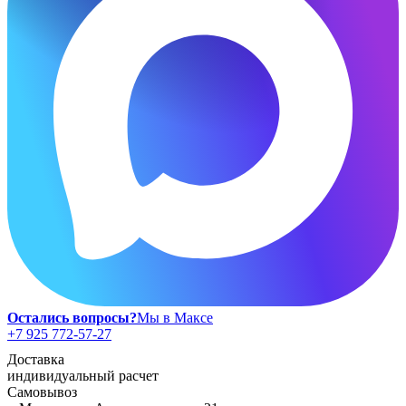
8 июля, День Семьи Любви и
Верности
День рыбака (второе воскресенье
июля)
День ВМФ (последнее воскресенье
июля)
28 июля, День Крещения Руси
2 августа, День ВДВ
Остались вопросы?
Мы в Максе
+7 925 772-57-27
Доставка
индивидуальный расчет
Самовывоз