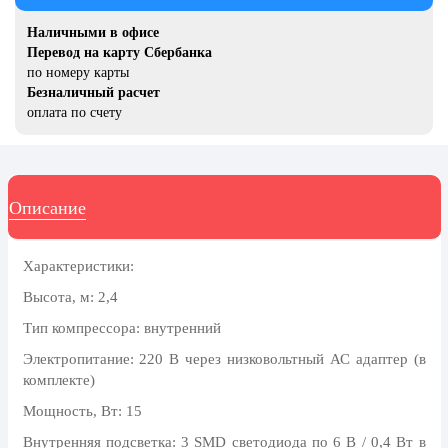
20 декабря, День работника органов
безопасности
Наличными в офисе
Перевод на карту Сбербанка
Новогоднее оформление
по номеру карты
Безналичный расчет
Рождество Христово
оплата по счету
19 января, Крещение Господне
22 января, День дедушки
25 января, Татьянин день
Описание
14 февраля, День Святого
Валентина
Характеристики:
15 февраля, День памяти о
Высота, м: 2,4
россиянах...
Тип компрессора: внутренний
Масленица
Электропитание: 220 В через низковольтный АС адаптер (в
23 февраля, День защитника
комплекте)
Отечества
Мощность, Вт: 15
1 марта, День Бабушек
Внутренняя подсветка: 3 SMD светодиода по 6 В / 0,4 Вт в