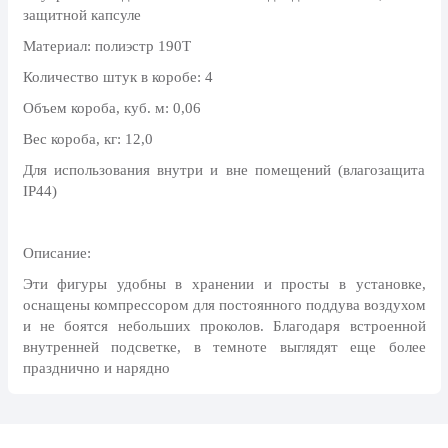
8 марта, Международный женский
защитной капсуле
день
Материал: полиэстр 190Т
27 марта, День театра
Количество штук в коробе: 4
1 апреля, День смеха
Объем короба, куб. м: 0,06
Апрель, Месячник по
Вес короба, кг: 12,0
благоустройству
Для использования внутри и вне помещений (влагозащита
День геолога (первое воскресенье
IP44)
апреля)
Светлая Пасха
Описание:
12 апреля, День космонавтики
Эти фигуры удобны в хранении и просты в установке,
18 апреля, Дни исторического и
оснащены компрессором для постоянного поддува воздухом
культурного наследия
и не боятся небольших проколов. Благодаря встроенной
1 мая, праздник Весны и Труда
внутренней подсветке, в темноте выглядят еще более
празднично и нарядно
6 мая, День герба и флага города
Москвы
9 мая, День Победы