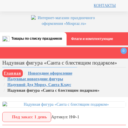
КОНТАКТЫ
Товары по списку праздников
Флаги и комплектующие
Все праздники
0
День строителя (второе воскресенье
Надувная фигура «Санта с блестящим подарком»
августа)
12 августа, День ВВС
Главная
Новогоднее оформление
Надувные новогодние фигуры
22 августа, День Государственного
Надувной Дед Мороз, Санта Клаус
флага РФ
Надувная фигура «Санта с блестящим подарком»
День шахтера (последнее
воскресенье августа)
1 сентября, День знаний
Под заказ: 1 день
Артикул: НФ-1
3 сентября, День солидарности в
борьбе с терроризмом