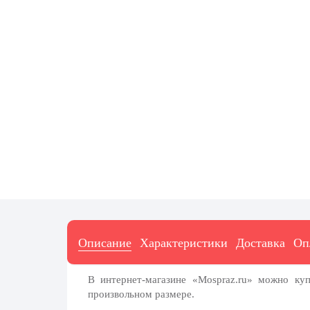
7 ноября, День проведения военного
парада на Красной площади
7 ноября, День Октябрьской
революции
10 ноября, День сотрудника органов
внутренних дел РФ
13 ноября, День Войск РХБЗ
19 ноября, День Ракетных Войск и
Артиллерии
День матери (последнее воскресенье
ноября)
5 декабря, День начала
контрнаступления советских войск
9 декабря, Международный день
Описание
Характеристики
Доставка
Оп
борьбы с коррупцией
9 декабря, День Героев Отечества
В интернет-магазине «Mospraz.ru» можно ку
произвольном размере.
12 декабря, День конституции РФ