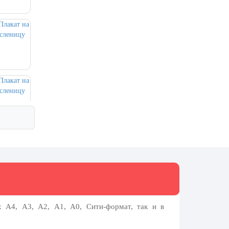
х А4, А3, А2, А1, А0, Сити-формат, так и в