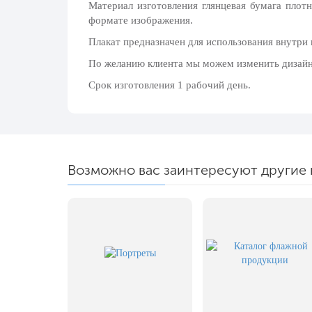
Материал изготовления глянцевая бумага плот
20 декабря, День работника органов
формате изображения.
безопасности
Плакат предназначен для использования внутри
Новогоднее оформление
По желанию клиента мы можем изменить дизайн, 
Рождество Христово
Срок изготовления 1 рабочий день.
19 января, Крещение Господне
22 января, День дедушки
25 января, Татьянин день
14 февраля, День Святого Валентина
Возможно вас заинтересуют другие 
15 февраля, День памяти о
россиянах...
Масленица
23 февраля, День защитника
Отечества
1 марта, День Бабушек
8 марта, Международный женский