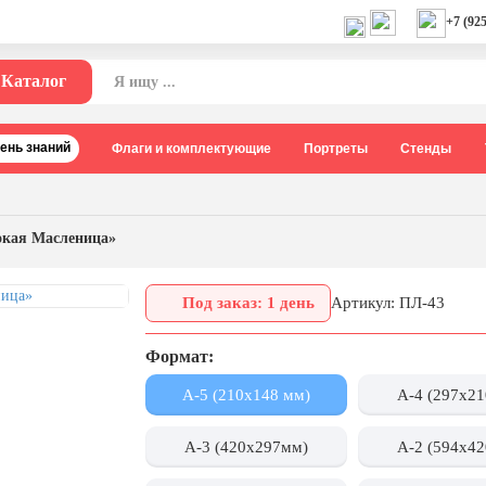
+7 (925
Каталог
День знаний
Флаги и комплектующие
Портреты
Стенды
кая Масленица»
Под заказ: 1 день
Артикул: ПЛ-43
Формат:
А-5 (210х148 мм)
А-4 (297x2
А-3 (420x297мм)
А-2 (594x4