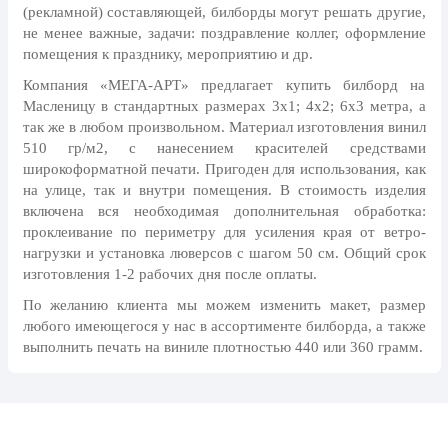
8 марта, Международный женский
(рекламной) составляющей, билборды могут решать другие,
день
не менее важные, задачи: поздравление коллег, оформление
помещения к празднику, мероприятию и др.
27 марта, День театра
Компания «МЕГА-АРТ» предлагает купить билборд на
1 апреля, День смеха
Масленицу в стандартных размерах 3х1; 4х2; 6х3 метра, а
Апрель, Месячник по
так же в любом произвольном. Материал изготовления винил
благоустройству
510 гр/м2, с нанесением красителей средствами
широкоформатной печати. Пригоден для использования, как
День геолога (первое воскресенье
на улице, так и внутри помещения. В стоимость изделия
апреля)
включена вся необходимая дополнительная обработка:
Светлая Пасха
проклеивание по периметру для усиления края от ветро-
нагрузки и установка люверсов с шагом 50 см. Общий срок
12 апреля, День космонавтики
изготовления 1-2 рабочих дня после оплаты.
18 апреля, Дни исторического и
По желанию клиента мы можем изменить макет, размер
культурного наследия
любого имеющегося у нас в ассортименте билборда, а также
1 мая, праздник Весны и Труда
выполнить печать на виниле плотностью 440 или 360 грамм.
6 мая, День герба и флага города
Москвы
9 мая, День Победы