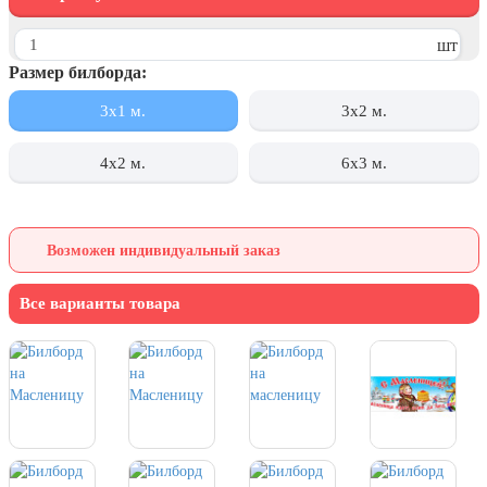
День города Москвы (первая суббота
сентября)
шт
Размер билборда:
День нефтяника (первое воскресенье
сентября)
3х1 м.
3x2 м.
8 сентября, День танкиста (второе
воскресенье сентября)
4х2 м.
6х3 м.
1 октября, Международный день
пожилых людей
5 октября, День учителя
Возможен индивидуальный заказ
19 октября, День Отца
Все варианты товара
25 октября, День Таможенника
Российской Федерации
28 октября, День Бабушек и Дедушек
Хэллоуин
4 ноября, День народного единства