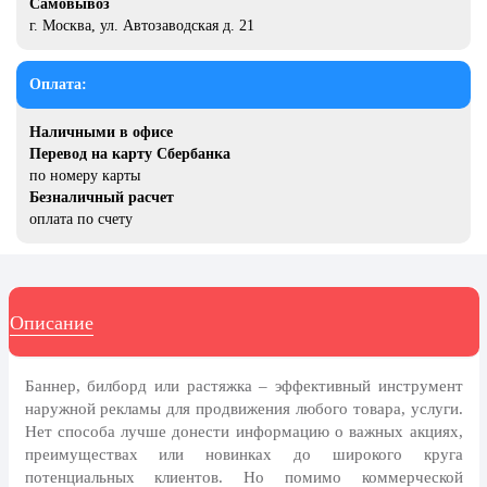
Самовывоз
20 декабря, День работника органов
г. Москва, ул. Автозаводская д. 21
безопасности
Новогоднее оформление
Оплата:
Рождество Христово
Наличными в офисе
19 января, Крещение Господне
Перевод на карту Сбербанка
по номеру карты
22 января, День дедушки
Безналичный расчет
25 января, Татьянин день
оплата по счету
14 февраля, День Святого
Валентина
15 февраля, День памяти о
Описание
россиянах...
Масленица
Баннер, билборд или растяжка – эффективный инструмент
23 февраля, День защитника
наружной рекламы для продвижения любого товара, услуги.
Отечества
Нет способа лучше донести информацию о важных акциях,
преимуществах или новинках до широкого круга
1 марта, День Бабушек
потенциальных клиентов. Но помимо коммерческой