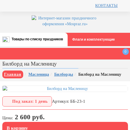
КОНТАКТЫ
Товары по списку праздников
Флаги и комплектующие
Все праздники
0
День строителя (второе воскресенье
Билборд на Масленицу
августа)
12 августа, День ВВС
Главная
Масленица
Билборды
Билборд на Масленицу
22 августа, День Государственного
флага РФ
День шахтера (последнее
Под заказ: 1 день
Артикул: ББ-23-1
воскресенье августа)
1 сентября, День знаний
2 600 руб.
Цена:
3 сентября, День солидарности в
борьбе с терроризмом
В корзину