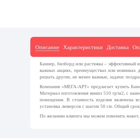
7 ноября, День проведения военного
парада на Красной площади
7 ноября, День Октябрьской
революции
10 ноября, День сотрудника органов
внутренних дел РФ
Описание
Характеристики
Доставка
Оп
13 ноября, День Войск РХБЗ
19 ноября, День Ракетных Войск и
Баннер, билборд или растяжка – эффективный 
Артиллерии
важных акциях, преимуществах или новинках 
День матери (последнее воскресенье
решать другие, не менее важные, задачи: поздр
ноября)
Компания «МЕГА-АРТ» предлагает купить Баннер
5 декабря, День начала
Материал изготовления винил 510 гр/м2, с нан
контрнаступления советских войск
помещения. В стоимость изделия включена вс
установка люверсов с шагом 50 см. Общий срок 
9 декабря, Международный день
борьбы с коррупцией
По желанию клиента мы можем изменить макет, р
9 декабря, День Героев Отечества
12 декабря, День конституции РФ