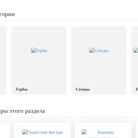
егории
Гербы
Стенды
И
ры этого раздела