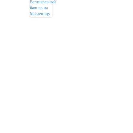
День города Москвы (первая суббота
сентября)
День нефтяника (первое воскресенье
сентября)
8 сентября, День танкиста (второе
воскресенье сентября)
1 октября, Международный день
пожилых людей
5 октября, День учителя
19 октября, День Отца
25 октября, День Таможенника
Российской Федерации
28 октября, День Бабушек и Дедушек
Хэллоуин
4 ноября, День народного единства