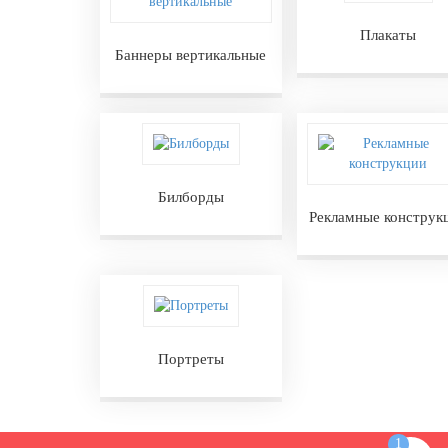
день
Плакаты
27 марта, День театра
Баннеры вертикальные
1 апреля, День смеха
Апрель, Месячник по благоустройству
День геолога (первое воскресенье
апреля)
Светлая Пасха
Билборды
Рекламные конструк
12 апреля, День космонавтики
18 апреля, Дни исторического и
культурного наследия
1 мая, праздник Весны и Труда
6 мая, День герба и флага города
Портреты
Москвы
9 мая, День Победы
24 мая, День славянской
1