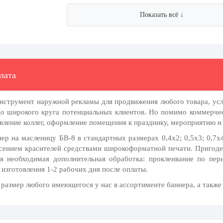
Показать всё ↓
лата
инструмент наружной рекламы для продвижения любого товара, ус
до широкого круга потенциальных клиентов. Но помимо коммерчес
авление коллег, оформление помещения к празднику, мероприятию и 
 на масленицу БВ-8 в стандартных размерах 0,4х2; 0,5х3; 0,7х4
есением красителей средствами широкоформатной печати. Пригоден 
я необходимая дополнительная обработка: проклеивание по пери
изготовления 1-2 рабочих дня после оплаты.
азмер любого имеющегося у нас в ассортименте баннера, а также 