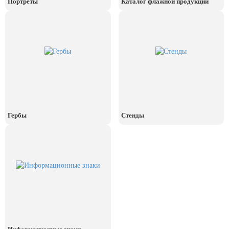
Портреты
Каталог флажной продукции
День рыбака (второе воскресенье
июля)
День ВМФ (последнее воскресенье
июля)
28 июля, День Крещения Руси
2 августа, День ВДВ
Гербы
Стенды