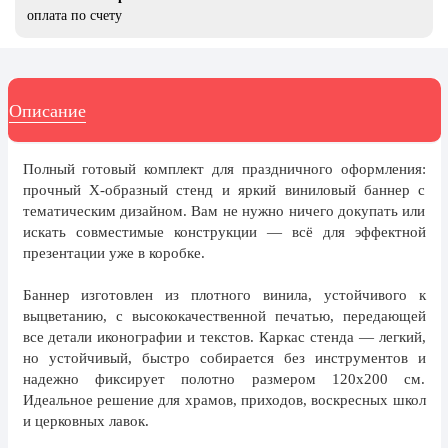
8 марта, Международный женский
оплата по счету
день
27 марта, День театра
1 апреля, День смеха
Описание
Апрель, Месячник по
благоустройству
Полный готовый комплект для праздничного оформления:
День геолога (первое воскресенье
прочный X-образный стенд и яркий виниловый баннер с
апреля)
тематическим дизайном. Вам не нужно ничего докупать или
Светлая Пасха
искать совместимые конструкции — всё для эффектной
презентации уже в коробке.
12 апреля, День космонавтики
18 апреля, Дни исторического и
Баннер изготовлен из плотного винила, устойчивого к
культурного наследия
выцветанию, с высококачественной печатью, передающей
все детали иконографии и текстов. Каркас стенда — легкий,
1 мая, праздник Весны и Труда
но устойчивый, быстро собирается без инструментов и
надежно фиксирует полотно размером 120х200 см.
6 мая, День герба и флага города
Москвы
Идеальное решение для храмов, приходов, воскресных школ
и церковных лавок.
9 мая, День Победы