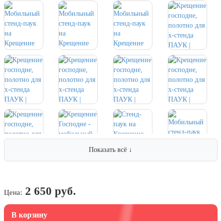
7 ноября, День проведения военного
парада на Красной площади
7 ноября, День Октябрьской
революции
10 ноября, День сотрудника органов
внутренних дел РФ
13 ноября, День Войск РХБЗ
19 ноября, День Ракетных Войск и
Артиллерии
День матери (последнее воскресенье
ноября)
5 декабря, День начала
Показать всё ↓
контрнаступления советских войск
9 декабря, Международный день
борьбы с коррупцией
2 650 руб.
Цена:
9 декабря, День Героев Отечества
12 декабря, День конституции РФ
В корзину