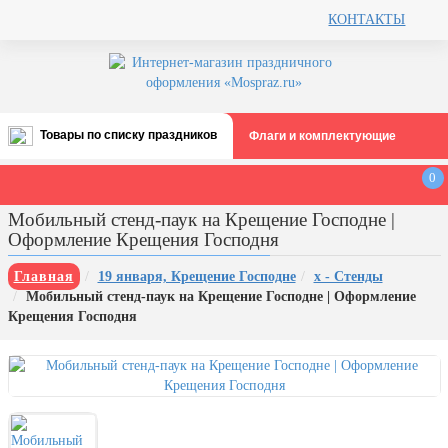
КОНТАКТЫ
Товары по списку праздников
Флаги и комплектующие
Все праздники
0
День строителя (второе воскресенье
Мобильный стенд-паук на Крещение Господне |
августа)
Оформление Крещения Господня
12 августа, День ВВС
Главная
19 января, Крещение Господне
х - Стенды
22 августа, День Государственного
Мобильный стенд-паук на Крещение Господне | Оформление
флага РФ
Крещения Господня
День шахтера (последнее
воскресенье августа)
1 сентября, День знаний
3 сентября, День солидарности в
борьбе с терроризмом