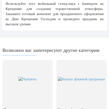
Используйте этот мобильный стенд-паук с баннером на
24 мая, День славянской
письменности и культуры
Крещение для создания торжественной атмосферы.
Закажите готовый комплект для праздничного оформления
28 мая, День пограничника
ко Дню Крещения Господня и проведите праздник на
высшем уровне.
1 июня, День защиты детей
8 июня, День социального работника
12 июня, День России
Возможно вас заинтересуют другие категории
День медицинского работника
(третье воскресенье июня)
22 июня, День памяти и скорби
Выпускной для школ и ВУЗов
29 июня, День партизан и
подпольщиков
3 июля, День ГАИ (ГИБДД)
8 июля, День Семьи Любви и
Верности