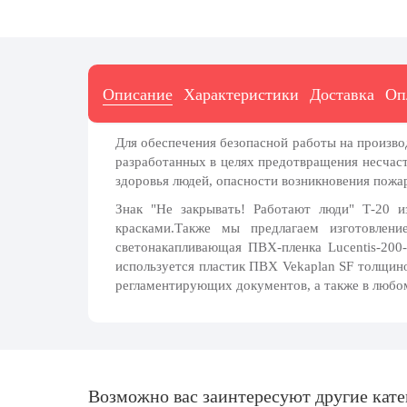
7 ноября, День проведения военного
парада на Красной площади
7 ноября, День Октябрьской
революции
Описание
Характеристики
Доставка
Оп
10 ноября, День сотрудника органов
внутренних дел РФ
13 ноября, День Войск РХБЗ
Для обеспечения безопасной работы на произво
разработанных в целях предотвращения несчаст
19 ноября, День Ракетных Войск и
здоровья людей, опасности возникновения пожар
Артиллерии
Знак "Не закрывать! Работают люди" Т-20 
День матери (последнее воскресенье
красками.Также мы предлагаем изготовлени
ноября)
светонакапливающая ПВХ-пленка Lucentis-200
5 декабря, День начала
используется пластик ПВХ Vekaplan SF толщино
контрнаступления советских войск
регламентирующих документов, а также в любом
9 декабря, Международный день
борьбы с коррупцией
9 декабря, День Героев Отечества
12 декабря, День конституции РФ
Возможно вас заинтересуют другие кат