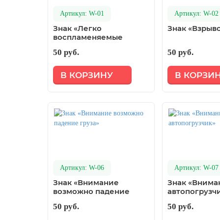
день
Артикул: W-01
Артикул: W-02
27 марта, День театра
Знак «Легко
Знак «Взрыв
воспламеняемые
1 апреля, День смеха
вещества»
50 руб.
50 руб.
Апрель, Месячник по благоустройству
День геолога (первое воскресенье
В КОРЗИНУ
В КОРЗИ
апреля)
Светлая Пасха
12 апреля, День космонавтики
18 апреля, Дни исторического и
культурного наследия
1 мая, праздник Весны и Труда
Артикул: W-06
Артикул: W-07
6 мая, День герба и флага города
Москвы
Знак «Внимание
Знак «Внима
возможно падение
автопогрузч
9 мая, День Победы
груза»
50 руб.
50 руб.
24 мая, День славянской