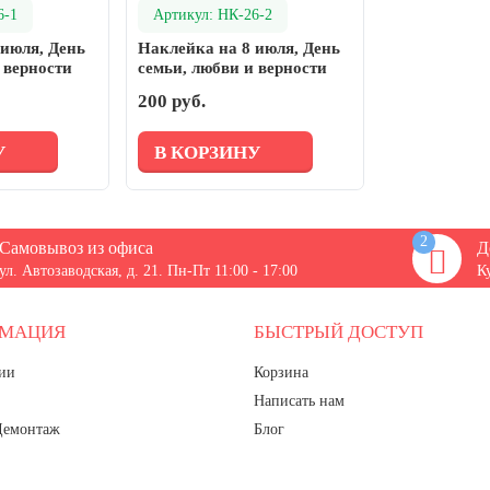
6-1
Артикул: НК-26-2
 июля, День
Наклейка на 8 июля, День
 верности
семьи, любви и верности
200 руб.
У
В КОРЗИНУ
2
Самовывоз из офиса
Д
ул. Автозаводская, д. 21. Пн-Пт 11:00 - 17:00
К
РМАЦИЯ
БЫСТРЫЙ ДОСТУП
ии
Корзина
Написать нам
Демонтаж
Блог