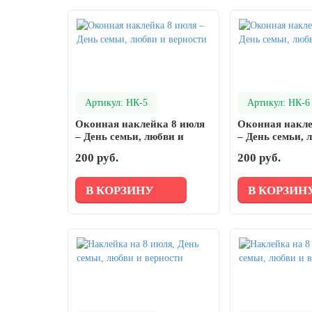
день
27 марта, День театра
1 апреля, День смеха
Апрель, Месячник по благоустройству
День геолога (первое воскресенье
Артикул: НК-5
Артикул: НК-6
апреля)
Оконная наклейка 8 июля
Оконная накле
Светлая Пасха
– День семьи, любви и
– День семьи, 
верности
верности
200 руб.
200 руб.
12 апреля, День космонавтики
18 апреля, Дни исторического и
В КОРЗИНУ
В КОРЗИН
культурного наследия
1 мая, праздник Весны и Труда
6 мая, День герба и флага города
Москвы
9 мая, День Победы
24 мая, День славянской