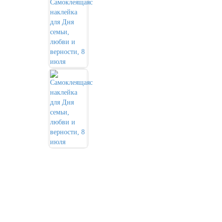
День города Москвы (первая суббота
сентября)
День нефтяника (первое воскресенье
сентября)
8 сентября, День танкиста (второе
воскресенье сентября)
1 октября, Международный день
пожилых людей
5 октября, День учителя
19 октября, День Отца
25 октября, День Таможенника
Российской Федерации
28 октября, День Бабушек и Дедушек
Хэллоуин
4 ноября, День народного единства