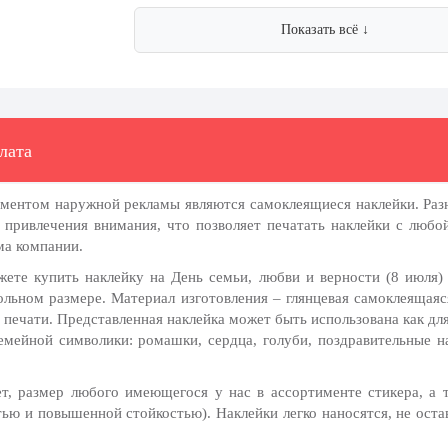
Показать всё ↓
лата
ментом наружной рекламы являются самоклеящиеся наклейки. Раз
привлечения внимания, что позволяет печатать наклейки с любо
ма компании.
ете купить наклейку на День семьи, любви и верности (8 июля)
ольном размере. Материал изготовления – глянцевая самоклеящаяс
 печати. Представленная наклейка может быть использована как дл
емейной символики: ромашки, сердца, голуби, поздравительные н
, размер любого имеющегося у нас в ассортименте стикера, а т
тью и повышенной стойкостью). Наклейки легко наносятся, не ост