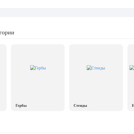
егории
Гербы
Стенды
И