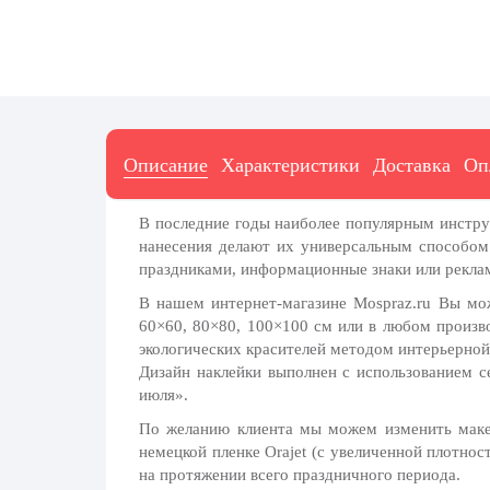
7 ноября, День проведения военного
парада на Красной площади
7 ноября, День Октябрьской
революции
10 ноября, День сотрудника органов
внутренних дел РФ
Описание
Характеристики
Доставка
Оп
13 ноября, День Войск РХБЗ
19 ноября, День Ракетных Войск и
В последние годы наиболее популярным инстру
Артиллерии
нанесения делают их универсальным способом 
День матери (последнее воскресенье
праздниками, информационные знаки или рекла
ноября)
В нашем интернет-магазине Mospraz.ru Вы мож
5 декабря, День начала
60×60, 80×80, 100×100 см или в любом произв
контрнаступления советских войск
экологических красителей методом интерьерной
Дизайн наклейки выполнен с использованием с
9 декабря, Международный день
борьбы с коррупцией
июля».
По желанию клиента мы можем изменить макет
9 декабря, День Героев Отечества
немецкой пленке Orajet (с увеличенной плотнос
12 декабря, День конституции РФ
на протяжении всего праздничного периода.