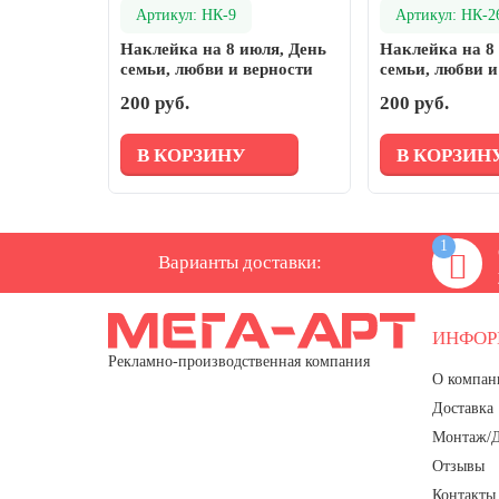
письменности и культуры
Артикул: НК-9
Артикул: НК-2
28 мая, День пограничника
Наклейка на 8 июля, День
Наклейка на 8
семьи, любви и верности
семьи, любви и
1 июня, День защиты детей
200 руб.
200 руб.
8 июня, День социального работника
12 июня, День России
В КОРЗИНУ
В КОРЗИН
День медицинского работника
(третье воскресенье июня)
1
22 июня, День памяти и скорби
Варианты доставки:
Выпускной для школ и ВУЗов
29 июня, День партизан и
ИНФО
подпольщиков
Рекламно-производственная компания
3 июля, День ГАИ (ГИБДД)
О компан
Доставка
8 июля, День Семьи Любви и
Верности
Монтаж/
Отзывы
День рыбака (второе воскресенье
июля)
Контакты