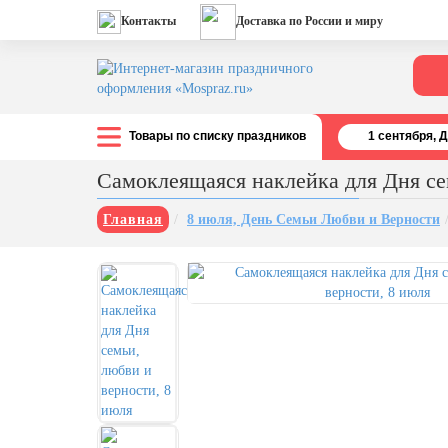
Контакты
Доставка по России и миру
Товары по списку праздников
1 cентября, 
Все праздники
Самоклеящаяся наклейка для Дня се
День строителя (второе воскресенье
августа)
Главная
8 июля, День Семьи Любви и Верности
12 августа, День ВВС
22 августа, День Государственного
флага РФ
День шахтера (последнее
воскресенье августа)
1 сентября, День знаний
3 сентября, День солидарности в
борьбе с терроризмом