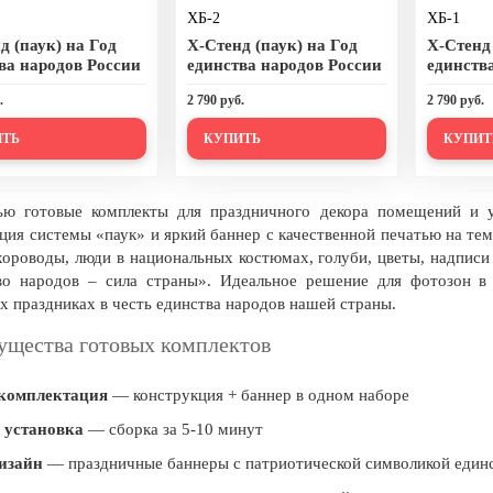
XБ-2
XБ-1
д (паук) на Год
Х-Стенд (паук) на Год
Х-Стенд 
ва народов России
единства народов России
единств
.
2 790 руб.
2 790 руб.
ИТЬ
КУПИТЬ
КУПИТ
ью готовые комплекты для праздничного декора помещений и у
ция системы «паук» и яркий баннер с качественной печатью на те
хороводы, люди в национальных костюмах, голуби, цветы, надписи
во народов – сила страны». Идеальное решение для фотозон в 
х праздниках в честь единства народов нашей страны.
щества готовых комплектов
комплектация
— конструкция + баннер в одном наборе
 установка
— сборка за 5-10 минут
изайн
— праздничные баннеры с патриотической символикой един