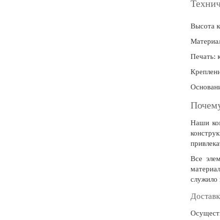
Технич
20 декабря, День работника органов
безопасности
Высота к
Новогоднее оформление
Материал
Рождество Христово
Печать: 
19 января, Крещение Господне
Креплени
22 января, День дедушки
Основани
25 января, Татьянин день
Почем
14 февраля, День Святого Валентина
Наши ком
15 февраля, День памяти о
констру
россиянах...
привлека
Масленица
Все эле
материа
23 февраля, День защитника
служило 
Отечества
Доставк
1 марта, День Бабушек
Осущест
8 марта, Международный женский