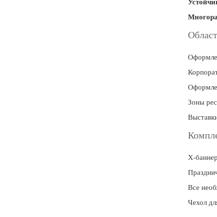
7 ноября, День проведения военного
Устойчи
парада на Красной площади
Многора
7 ноября, День Октябрьской
Облас
революции
10 ноября, День сотрудника органов
Оформлен
внутренних дел РФ
Корпорат
13 ноября, День Войск РХБЗ
Оформле
19 ноября, День Ракетных Войск и
Артиллерии
Зоны рес
День матери (последнее воскресенье
Выставки
ноября)
Компле
5 декабря, День начала
контрнаступления советских войск
Х-баннер
9 декабря, Международный день
Праздни
борьбы с коррупцией
Все необ
9 декабря, День Героев Отечества
Чехол дл
12 декабря, День конституции РФ