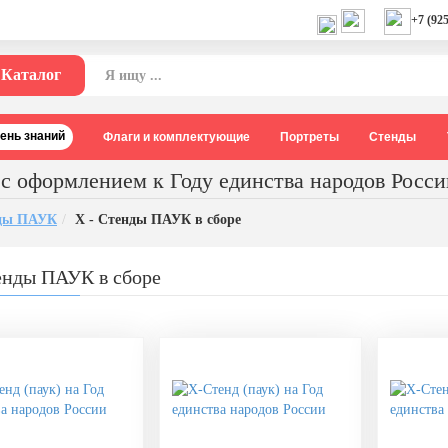
+7 (925
Каталог
День знаний
Флаги и комплектующие
Портреты
Стенды
 с оформлением к Году единства народов Росси
нды ПАУК
X - Стенды ПАУК в сборе
енды ПАУК в сборе