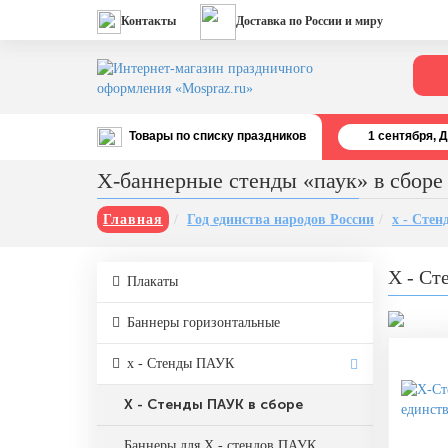
Контакты
Доставка по России и миру
Товары по списку праздников
1 cентября, 
Все праздники
Х-баннерные стенды «паук» в сборе
День строителя (второе воскресенье
августа)
Главная
Год единства народов России
х - Сте
12 августа, День ВВС
X - Ст
Плакаты
22 августа, День Государственного
флага РФ
Баннеры горизонтальные
День шахтера (последнее
воскресенье августа)
х - Стенды ПАУК
1 сентября, День знаний
X - Стенды ПАУК в сборе
3 сентября, День солидарности в
борьбе с терроризмом
Баннеры для Х - стендов ПАУК