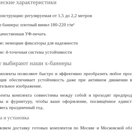
еские характеристики
онструкции: регулируемая от 1,5 до 2,2 метров
 баннера: плотный винил 180-220 г/м²
качественная УФ-печать
е: немецкие фиксаторы для надежности
е: 4-точечная система устойчивости
у выбирают наши х-баннеры
плекты позволяют быстро и эффективно преобразить любое прос
кция обеспечивает устойчивость даже при активном движении во
тельное изображение.
менты комплекта совместимы между собой и проходят предпрод
лы и фурнитуру, чтобы ваше оформление, посвящённое единств
весь праздничный год.
а и установка
вляем доставку готовых комплектов по Москве и Московской обл