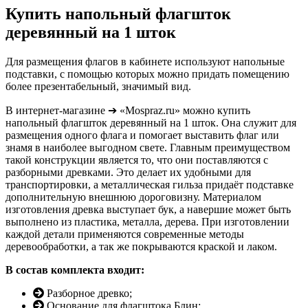
Купить напольный флагшток
8 июля, День Семьи Любви и
Верности
деревянный на 1 шток
День рыбака (второе воскресенье
июля)
Для размещения флагов в кабинете используют напольные
подставки, с помощью которых можно придать помещению
День ВМФ (последнее воскресенье
июля)
более презентабельный, значимый вид.
28 июля, День Крещения Руси
В интернет-магазине ➔ «Mospraz.ru» можно купить
напольный флагшток деревянный на 1 шток. Она служит для
2 августа, День ВДВ
размещения одного флага и помогает выставить флаг или
знамя в наиболее выгодном свете. Главным преимуществом
такой конструкции является то, что они поставляются с
разборными древками. Это делает их удобными для
транспортировки, а металлическая гильза придаёт подставке
дополнительную внешнюю дороговизну. Материалом
изготовления древка выступает бук, а навершие может быть
выполнено из пластика, металла, дерева. При изготовлении
каждой детали применяются современные методы
деревообработки, а так же покрываются краской и лаком.
В состав комплекта входит:
Разборное древко;
Основание для флагштока Блин;