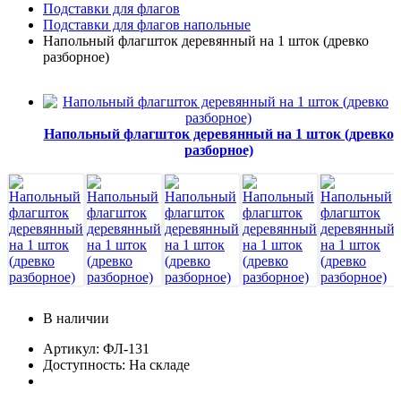
Подставки для флагов
пожилых людей
Подставки для флагов напольные
5 октября, День учителя
Напольный флагшток деревянный на 1 шток (древко
разборное)
19 октября, День Отца
25 октября, День Таможенника
Российской Федерации
Напольный флагшток деревянный на 1 шток (древко
28 октября, День Бабушек и Дедушек
разборное)
Хэллоуин
4 ноября, День народного единства
7 ноября, День проведения военного
парада на Красной площади
7 ноября, День Октябрьской
революции
10 ноября, День сотрудника органов
внутренних дел РФ
В наличии
13 ноября, День Войск РХБЗ
Артикул: ФЛ-131
Доступность: На складе
19 ноября, День Ракетных Войск и
Артиллерии