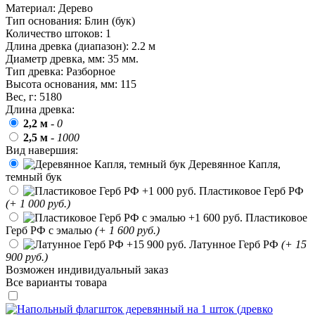
День матери (последнее воскресенье
Материал:
Дерево
ноября)
Тип основания:
Блин (бук)
Количество штоков:
1
5 декабря, День начала
Длина древка (диапазон):
2.2 м
контрнаступления советских войск
Диаметр древка, мм:
35 мм.
9 декабря, Международный день
Тип древка:
Разборное
борьбы с коррупцией
Высота основания, мм:
115
Вес, г:
5180
9 декабря, День Героев Отечества
Длина древка:
12 декабря, День конституции РФ
2,2 м
-
0
2,5 м
-
1000
20 декабря, День работника органов
Вид навершия:
безопасности
Деревянное Капля,
Новогоднее оформление
темный бук
Пластиковое Герб РФ
Рождество Христово
(+ 1 000 руб.)
Пластиковое
19 января, Крещение Господне
Герб РФ с эмалью
(+ 1 600 руб.)
22 января, День дедушки
Латунное Герб РФ
(+ 15
900 руб.)
25 января, Татьянин день
Возможен индивидуальный заказ
Все варианты товара
14 февраля, День Святого
Валентина
15 февраля, День памяти о