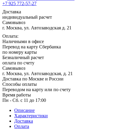
1 мая, праздник Весны и Труда
+7 925 772-57-27
Доставка
6 мая, День герба и флага города
Москвы
индивидуальный расчет
Самовывоз
9 мая, День Победы
г. Москва, ул. Автозаводская д. 21
24 мая, День славянской
Оплата:
письменности и культуры
Наличными в офисе
Перевод на карту Сбербанка
28 мая, День пограничника
по номеру карты
1 июня, День защиты детей
Безналичный расчет
оплата по счету
8 июня, День социального работника
Самовывоз
г. Москва, ул. Автозаводская, д. 21
12 июня, День России
Доставка по Москве и России
Способы оплаты
День медицинского работника
(третье воскресенье июня)
Переводом на карту или по счету
Время работы
22 июня, День памяти и скорби
Пн - Сб. с 11 до 17:00
Выпускной для школ и ВУЗов
Описание
Характеристики
29 июня, День партизан и
подпольщиков
Доставка
Оплата
3 июля, День ГАИ (ГИБДД)