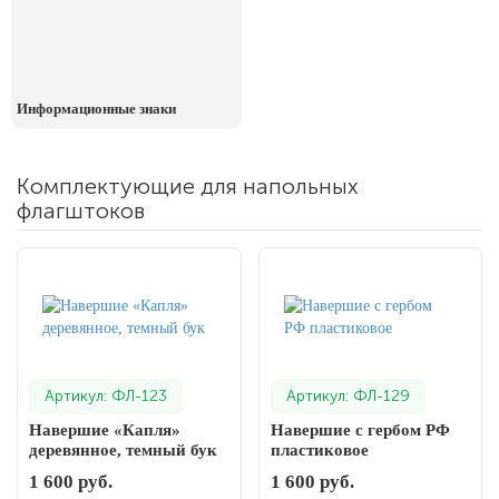
День рыбака (второе воскресенье
июля)
День ВМФ (последнее воскресенье
июля)
Информационные знаки
28 июля, День Крещения Руси
2 августа, День ВДВ
Комплектующие для напольных
флагштоков
Артикул: ФЛ-123
Артикул: ФЛ-129
Навершие «Капля»
Навершие с гербом РФ
деревянное, темный бук
пластиковое
1 600 руб.
1 600 руб.