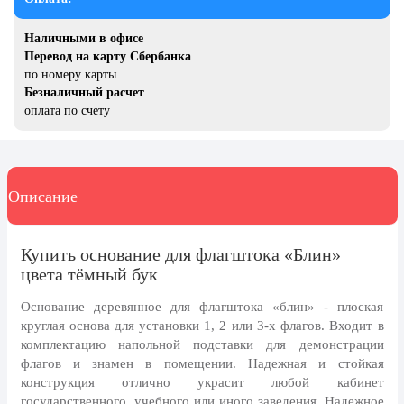
20 декабря, День работника органов
безопасности
Наличными в офисе
Новогоднее оформление
Перевод на карту Сбербанка
по номеру карты
Рождество Христово
Безналичный расчет
оплата по счету
19 января, Крещение Господне
22 января, День дедушки
25 января, Татьянин день
Описание
14 февраля, День Святого
Валентина
Купить основание для флагштока «Блин»
15 февраля, День памяти о
россиянах...
цвета тёмный бук
Масленица
Основание деревянное для флагштока «блин» - плоская
круглая основа для установки 1, 2 или 3-х флагов. Входит в
23 февраля, День защитника
комплектацию напольной подставки для демонстрации
Отечества
флагов и знамен в помещении. Надежная и стойкая
1 марта, День Бабушек
конструкция отлично украсит любой кабинет
государственного, учебного или иного заведения. Надежное