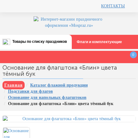
КОНТАКТЫ
Товары по списку праздников
Флаги и комплектующие
Все праздники
0
День строителя (второе воскресенье
Основание для флагштока «Блин» цвета
августа)
тёмный бук
12 августа, День ВВС
Главная
Каталог флажной продукции
22 августа, День Государственного
Подставки для флагов
флага РФ
Основание для напольных флагштоков
День шахтера (последнее
Основание для флагштока «Блин» цвета тёмный бук
воскресенье августа)
1 сентября, День знаний
3 сентября, День солидарности в
борьбе с терроризмом