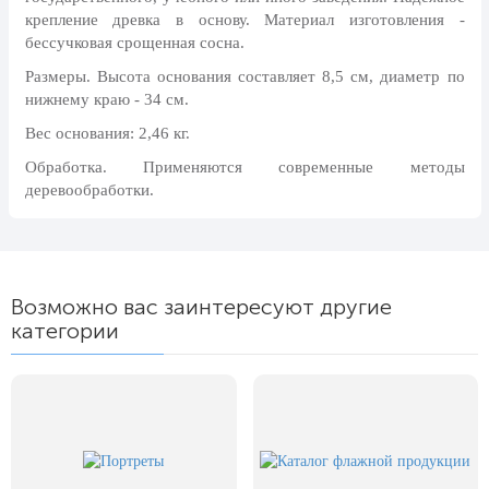
8 марта, Международный женский
крепление древка в основу. Материал изготовления -
день
бессучковая срощенная сосна.
27 марта, День театра
Размеры. Высота основания составляет 8,5 см, диаметр по
1 апреля, День смеха
нижнему краю - 34 см.
Вес основания: 2,46 кг.
Апрель, Месячник по
благоустройству
Обработка. Применяются современные методы
деревообработки.
День геолога (первое воскресенье
апреля)
Светлая Пасха
12 апреля, День космонавтики
Возможно вас заинтересуют другие
18 апреля, Дни исторического и
категории
культурного наследия
1 мая, праздник Весны и Труда
6 мая, День герба и флага города
Москвы
9 мая, День Победы