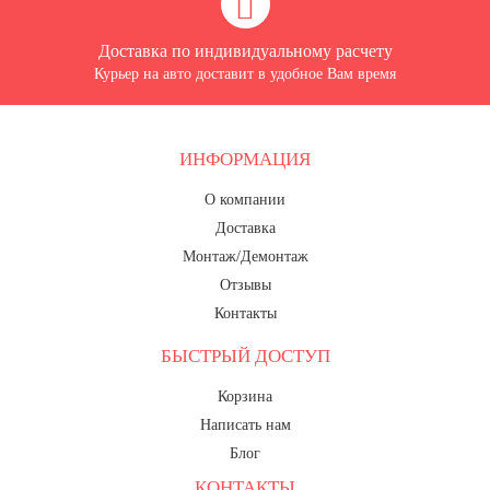
7 ноября, День проведения военного
парада на Красной площади
Доставка по индивидуальному расчету
7 ноября, День Октябрьской
Курьер на авто доставит в удобное Вам время
революции
10 ноября, День сотрудника органов
внутренних дел РФ
ИНФОРМАЦИЯ
13 ноября, День Войск РХБЗ
О компании
19 ноября, День Ракетных Войск и
Артиллерии
Доставка
Монтаж/Демонтаж
День матери (последнее воскресенье
ноября)
Отзывы
Контакты
5 декабря, День начала
контрнаступления советских войск
БЫСТРЫЙ ДОСТУП
9 декабря, Международный день
борьбы с коррупцией
Корзина
Написать нам
9 декабря, День Героев Отечества
Блог
12 декабря, День конституции РФ
КОНТАКТЫ