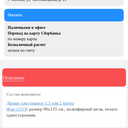
20 декабря, День работника органов
безопасности
Оплата:
Новогоднее оформление
Рождество Христово
Наличными в офисе
Перевод на карту Сбербанка
19 января, Крещение Господне
по номеру карты
Безналичный расчет
22 января, День дедушки
оплата по счету
25 января, Татьянин день
14 февраля, День Святого
Валентина
Описание
15 февраля, День памяти о
россиянах...
Состав комплекта:
Масленица
Древко пластиковое 1.5 или 2 метра
23 февраля, День защитника
Флаг СССР
, размер 90x135 см., полиэфирный шелк, печать
Отечества
односторонняя.
1 марта, День Бабушек