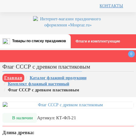
КОНТАКТЫ
Товары по списку праздников
Флаги и комплектующие
Все праздники
0
День строителя (второе воскресенье
Флаг СССР с древком пластиковым
августа)
12 августа, День ВВС
Главная
Каталог флажной продукции
Комплект флажный настенный
22 августа, День Государственного
Флаг СССР с древком пластиковым
флага РФ
День шахтера (последнее
воскресенье августа)
1 сентября, День знаний
В наличии
Артикул: КТ-ФЛ-21
3 сентября, День солидарности в
Длина древка:
борьбе с терроризмом