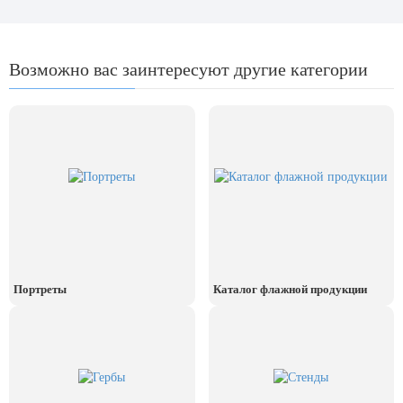
8 марта, Международный женский
день
27 марта, День театра
Возможно вас заинтересуют другие категории
1 апреля, День смеха
Апрель, Месячник по
благоустройству
День геолога (первое воскресенье
апреля)
Светлая Пасха
12 апреля, День космонавтики
18 апреля, Дни исторического и
культурного наследия
Портреты
Каталог флажной продукции
1 мая, праздник Весны и Труда
6 мая, День герба и флага города
Москвы
9 мая, День Победы