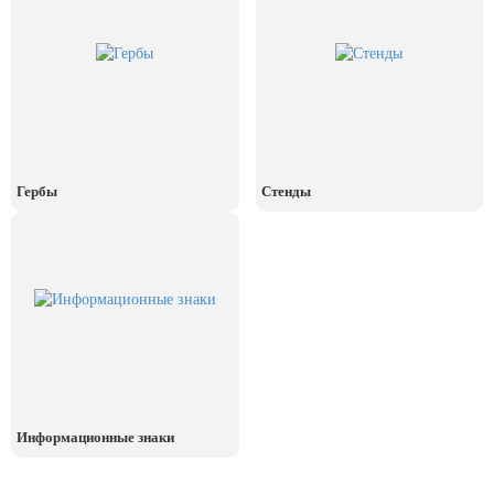
24 мая, День славянской
письменности и культуры
28 мая, День пограничника
1 июня, День защиты детей
8 июня, День социального работника
12 июня, День России
Гербы
Стенды
День медицинского работника
(третье воскресенье июня)
22 июня, День памяти и скорби
Выпускной для школ и ВУЗов
29 июня, День партизан и
подпольщиков
3 июля, День ГАИ (ГИБДД)
Информационные знаки
8 июля, День Семьи Любви и
Верности