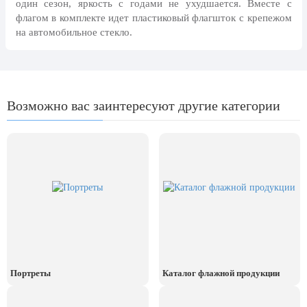
один сезон, яркость с годами не ухудшается. Вместе с
8 марта, Международный женский
день
флагом в комплекте идет пластиковый флагшток с крепежом
на автомобильное стекло.
27 марта, День театра
1 апреля, День смеха
Апрель, Месячник по
благоустройству
Возможно вас заинтересуют другие категории
День геолога (первое воскресенье
апреля)
Светлая Пасха
12 апреля, День космонавтики
18 апреля, Дни исторического и
культурного наследия
1 мая, праздник Весны и Труда
6 мая, День герба и флага города
Москвы
Портреты
Каталог флажной продукции
9 мая, День Победы