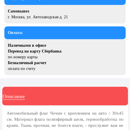
20 декабря, День работника органов
безопасности
Самовывоз
г. Москва, ул. Автозаводская д. 21
Новогоднее оформление
Рождество Христово
Оплата:
19 января, Крещение Господне
Наличными в офисе
22 января, День дедушки
Перевод на карту Сбербанка
по номеру карты
25 января, Татьянин день
Безналичный расчет
14 февраля, День Святого
оплата по счету
Валентина
15 февраля, День памяти о
россиянах...
Описание
Масленица
23 февраля, День защитника
Отечества
Автомобильный флаг Чечни с креплением на авто / 30x45
см. Материал флага полиэфирный шелк, термообработка по
1 марта, День Бабушек
краям. Ткань прочная, не боится влаги, - прослужит вам не