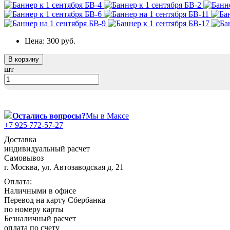
День матери (последнее воскресенье
ноября)
5 декабря, День начала
контрнаступления советских войск
Цена:
300 руб.
9 декабря, Международный день
борьбы с коррупцией
В корзину
шт
9 декабря, День Героев Отечества
12 декабря, День конституции РФ
20 декабря, День работника органов
безопасности
Остались вопросы?
Мы в Максе
+7 925 772-57-27
Новогоднее оформление
Доставка
Рождество Христово
индивидуальный расчет
Самовывоз
19 января, Крещение Господне
г. Москва, ул. Автозаводская д. 21
22 января, День дедушки
Оплата:
Наличными в офисе
25 января, Татьянин день
Перевод на карту Сбербанка
14 февраля, День Святого Валентина
по номеру карты
Безналичный расчет
15 февраля, День памяти о
оплата по счету
россиянах...