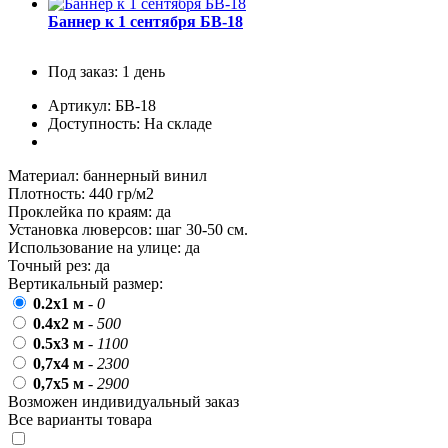
пожилых людей
Баннер к 1 сентября БВ-18
5 октября, День учителя
Под заказ: 1 день
19 октября, День Отца
Артикул: БВ-18
25 октября, День Таможенника
Российской Федерации
Доступность: На складе
28 октября, День Бабушек и Дедушек
Материал:
баннерный винил
Хэллоуин
Плотность:
440 гр/м2
Проклейка по краям:
да
4 ноября, День народного единства
Установка люверсов:
шаг 30-50 см.
7 ноября, День проведения военного
Использование на улице:
да
парада на Красной площади
Точный рез:
да
Вертикальный размер:
7 ноября, День Октябрьской
революции
0.2х1 м
-
0
0.4х2 м
-
500
10 ноября, День сотрудника органов
0.5х3 м
-
1100
внутренних дел РФ
0,7х4 м
-
2300
13 ноября, День Войск РХБЗ
0,7х5 м
-
2900
Возможен индивидуальный заказ
19 ноября, День Ракетных Войск и
Все варианты товара
Артиллерии