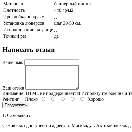
6 мая, День герба и флага города
Материал
баннерный винил
Москвы
Плотность
440 гр/м2
Проклейка по краям
да
9 мая, День Победы
Установка люверсов
шаг 30-50 см.
24 мая, День славянской
Использование на улице
да
письменности и культуры
Точный рез
да
28 мая, День пограничника
Написать отзыв
1 июня, День защиты детей
8 июня, День социального работника
Ваше имя:
12 июня, День России
День медицинского работника (третье
воскресенье июня)
Ваш отзыв
22 июня, День памяти и скорби
Внимание:
HTML не поддерживается! Используйте обычный те
Выпускной для школ и ВУЗов
Рейтинг
Плохо
Хорошо
Продолжить
29 июня, День партизан и
подпольщиков
1. Самовывоз
3 июля, День ГАИ (ГИБДД)
Самовывоз доступен по адресу: г. Москва, ул. Автозаводская, д.
8 июля, День Семьи Любви и