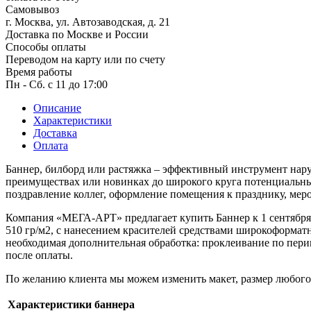
Самовывоз
г. Москва, ул. Автозаводская, д. 21
Масленица
Доставка по Москве и России
23 февраля, День защитника
Способы оплаты
Отечества
Переводом на карту или по счету
Время работы
1 марта, День Бабушек
Пн - Сб. с 11 до 17:00
8 марта, Международный женский
день
Описание
Характеристики
27 марта, День театра
Доставка
Оплата
1 апреля, День смеха
Баннер, билборд или растяжка – эффективный инструмент нар
Апрель, Месячник по благоустройству
преимуществах или новинках до широкого круга потенциальных
День геолога (первое воскресенье
поздравление коллег, оформление помещения к празднику, мер
апреля)
Компания «МЕГА-АРТ» предлагает купить Баннер к 1 сентября Б
Светлая Пасха
510 гр/м2, с нанесением красителей средствами широкоформатн
необходимая дополнительная обработка: проклеивание по перим
12 апреля, День космонавтики
после оплаты.
18 апреля, Дни исторического и
культурного наследия
По желанию клиента мы можем изменить макет, размер любого и
1 мая, праздник Весны и Труда
Характеристики баннера