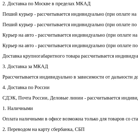
Верности
2. Доставка по Москве в пределах МКАД
День рыбака (второе воскресенье
Пеший курьер - рассчитывается индивидуально (при оплате на 
июля)
Пеший курьер - рассчитывается индивидуально (при оплате по с
День ВМФ (последнее воскресенье
июля)
Курьер на авто - рассчитывается индивидуально (при оплате на
28 июля, День Крещения Руси
Курьер на авто - рассчитывается индивидуально (при оплате по
2 августа, День ВДВ
Доставка крупногабаритного товара рассчитывается индивидуа
3. Доставка за МКАД
Ррассчитывается индивидуально в зависимости от дальности до
4. Доставка по России
СДЭК, Почта России, Деловые линии - рассчитывается индивиду
1. Наличными
Оплата наличными в офисе возможна только для товаров со ст
2. Переводом на карту сбербанка, СБП