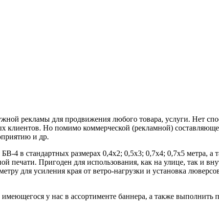
ужной рекламы для продвижения любого товара, услуги. Нет сп
 клиентов. Но помимо коммерческой (рекламной) составляющей,
оприятию и др.
В-4 в стандартных размерах 0,4х2; 0,5х3; 0,7х4; 0,7х5 метра, 
ой печати. Пригоден для использования, как на улице, так и вн
етру для усиления края от ветро-нагрузки и установка люверсов
меющегося у нас в ассортименте баннера, а также выполнить пе