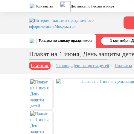
Контакты
Доставка по России и миру
Товары по списку праздников
1 cентября, 
Все праздники
Плакат на 1 июня, День защиты дет
День строителя (второе воскресенье
августа)
Главная
1 июня, День защиты детей
Плакаты
12 августа, День ВВС
22 августа, День Государственного
флага РФ
День шахтера (последнее
воскресенье августа)
1 сентября, День знаний
3 сентября, День солидарности в
борьбе с терроризмом