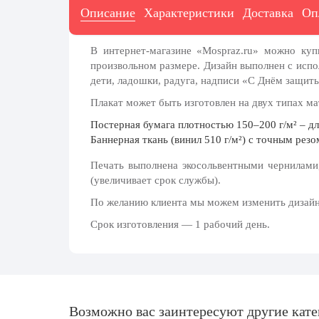
20 декабря, День работника органов
Описание
Характеристики
Доставка
Оп
безопасности
Новогоднее оформление
В интернет-магазине «Mospraz.ru» можно ку
произвольном размере. Дизайн выполнен с исп
Рождество Христово
дети, ладошки, радуга, надписи «С Днём защиты
19 января, Крещение Господне
Плакат может быть изготовлен на двух типах ма
22 января, День дедушки
Постерная бумага
плотностью 150–200 г/м² – дл
Баннерная ткань (винил 510 г/м²)
с точным резом
25 января, Татьянин день
Печать выполнена экосольвентными чернилами
14 февраля, День Святого Валентина
(увеличивает срок службы).
15 февраля, День памяти о
По желанию клиента мы можем изменить дизайн, 
россиянах...
Срок изготовления — 1 рабочий день.
Масленица
23 февраля, День защитника
Отечества
1 марта, День Бабушек
Возможно вас заинтересуют другие кат
8 марта, Международный женский