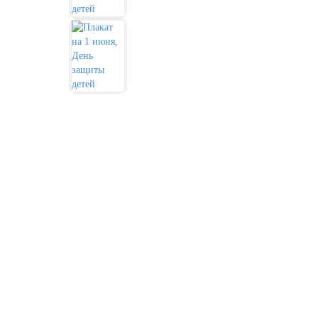
День города Москвы (первая суббота
сентября)
День нефтяника (первое воскресенье
сентября)
8 сентября, День танкиста (второе
воскресенье сентября)
1 октября, Международный день
пожилых людей
5 октября, День учителя
19 октября, День Отца
25 октября, День Таможенника
Российской Федерации
28 октября, День Бабушек и Дедушек
Хэллоуин
4 ноября, День народного единства