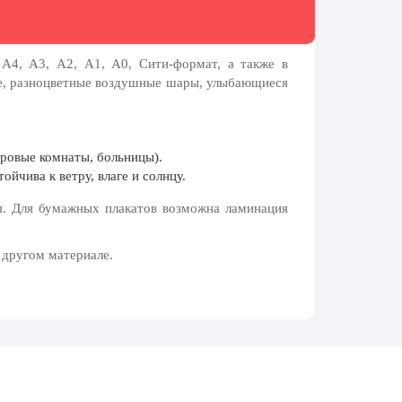
А4, А3, А2, А1, А0, Сити-формат, а также в
це, разноцветные воздушные шары, улыбающиеся
гровые комнаты, больницы).
йчива к ветру, влаге и солнцу.
я. Для бумажных плакатов возможна ламинация
 другом материале.