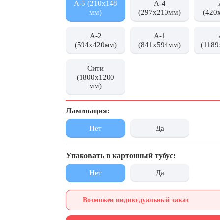
А-5 (210х148
А-4
мм)
(297x210мм)
(420
А-2
А-1
(594x420мм)
(841x594мм)
(1189
Сити
(1800x1200
мм)
Ламинация:
Нет
Да
Упаковать в картонный тубус:
Нет
Да
Возможен индивидуальный заказ