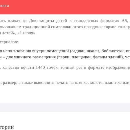
лата
пить плакат ко Дню защиты детей в стандартных форматах А5, 
ользованием традиционной символики этого праздника: яркое солн
 детей», «1 июня».
териалов:
я использования внутри помещений (садики, школы, библиотеки, и
 – для уличного размещения (парки, площадки, фасады зданий), усто
, качество печати 1440 точек, точный рез в формате изображени
размер, а также выполнить печать на пленке, холсте, пластике или
егории