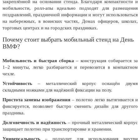
закреплённой на основании стенда. Благодаря компактности и
20 декабря, День работника органов
мобильности, ролл-апы идеально подходят для размещения
безопасности
поздравлений, праздничной информации и могут использоваться
Новогоднее оформление
на набережных, в воинских частях, Домах офицеров, школах,
торговых центрах и на городских праздниках.
Рождество Христово
Почему стоит выбрать мобильный стенд на День
19 января, Крещение Господне
ВМФ?
22 января, День дедушки
Мобильность и быстрая сборка
– конструкция собирается за
25 января, Татьянин день
1–2 минуты, легко разбирается и перевозится в компактном
14 февраля, День Святого
чехле.
Валентина
Устойчивость
– металлический корпус оснащён двумя
15 февраля, День памяти о
складными ножками для надёжной фиксации на полу.
россиянах...
Простота замены изображения
– полотно легко вытягивается и
Масленица
фиксируется, позволяет быстро сменить дизайн для другого
праздника.
23 февраля, День защитника
Отечества
Долговечность и надёжность
– прочный металлический корпус
защищает полотно при транспортировке и хранении.
1 марта, День Бабушек
Универсальность
– подходит для использования внутри