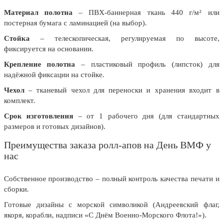
24 мая, День славянской
Материал полотна
– ПВХ-баннерная ткань 440 г/м² или
письменности и культуры
постерная бумага с ламинацией (на выбор).
28 мая, День пограничника
Стойка
– телескопическая, регулируемая по высоте,
фиксируется на основании.
1 июня, День защиты детей
Крепление полотна
– пластиковый профиль (липсток) для
8 июня, День социального работника
надёжной фиксации на стойке.
12 июня, День России
Чехол
– тканевый чехол для переноски и хранения входит в
комплект.
День медицинского работника
(третье воскресенье июня)
Срок изготовления
– от 1 рабочего дня (для стандартных
размеров и готовых дизайнов).
22 июня, День памяти и скорби
Преимущества заказа ролл-апов на День ВМФ у
Выпускной для школ и ВУЗов
нас
29 июня, День партизан и
подпольщиков
Собственное производство – полный контроль качества печати и
3 июля, День ГАИ (ГИБДД)
сборки.
8 июля, День Семьи Любви и
Готовые дизайны с морской символикой (Андреевский флаг,
Верности
якоря, корабли, надписи «С Днём Военно-Морского Флота!»).