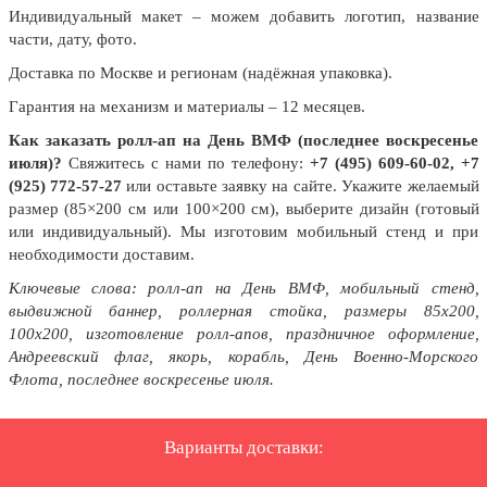
День рыбака (второе воскресенье
Индивидуальный макет – можем добавить логотип, название
июля)
части, дату, фото.
День ВМФ (последнее воскресенье
Доставка по Москве и регионам (надёжная упаковка).
июля)
Гарантия на механизм и материалы – 12 месяцев.
28 июля, День Крещения Руси
Как заказать ролл-ап на День ВМФ (последнее воскресенье
2 августа, День ВДВ
июля)?
Свяжитесь с нами по телефону:
+7 (495) 609-60-02, +7
(925) 772-57-27
или оставьте заявку на сайте. Укажите желаемый
размер (85×200 см или 100×200 см), выберите дизайн (готовый
или индивидуальный). Мы изготовим мобильный стенд и при
необходимости доставим.
Ключевые слова: ролл-ап на День ВМФ, мобильный стенд,
выдвижной баннер, роллерная стойка, размеры 85х200,
100х200, изготовление ролл-апов, праздничное оформление,
Андреевский флаг, якорь, корабль, День Военно-Морского
Флота, последнее воскресенье июля.
Варианты доставки: