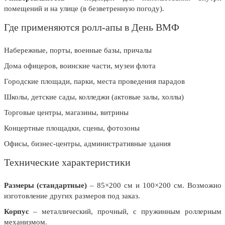
8 марта, Международный женский
помещений и на улице (в безветренную погоду).
день
Где применяются ролл-апы в День ВМФ
27 марта, День театра
1 апреля, День смеха
Набережные, порты, военные базы, причалы
Апрель, Месячник по
Дома офицеров, воинские части, музеи флота
благоустройству
Городские площади, парки, места проведения парадов
День геолога (первое воскресенье
Школы, детские сады, колледжи (актовые залы, холлы)
апреля)
Торговые центры, магазины, витрины
Светлая Пасха
Концертные площадки, сцены, фотозоны
12 апреля, День космонавтики
Офисы, бизнес-центры, административные здания
18 апреля, Дни исторического и
культурного наследия
Технические характеристики
1 мая, праздник Весны и Труда
Размеры (стандартные)
– 85×200 см и 100×200 см. Возможно
6 мая, День герба и флага города
изготовление других размеров под заказ.
Москвы
Корпус
– металлический, прочный, с пружинным роллерным
9 мая, День Победы
механизмом.