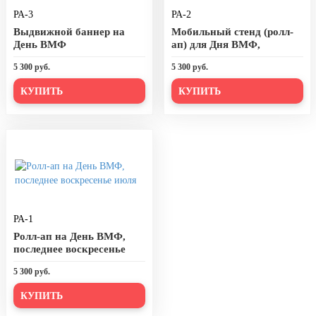
РА-3
РА-2
День города Москвы (первая суббота
сентября)
Выдвижной баннер на
Мобильный стенд (ролл-
День ВМФ
ап) для Дня ВМФ,
День нефтяника (первое воскресенье
последнее воскресенье
сентября)
5 300 руб.
5 300 руб.
июля
8 сентября, День танкиста (второе
КУПИТЬ
КУПИТЬ
воскресенье сентября)
1 октября, Международный день
пожилых людей
5 октября, День учителя
19 октября, День Отца
25 октября, День Таможенника
РА-1
Российской Федерации
Ролл-ап на День ВМФ,
28 октября, День Бабушек и Дедушек
последнее воскресенье
июля
Хэллоуин
5 300 руб.
4 ноября, День народного единства
КУПИТЬ