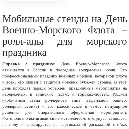
7 ноября, День проведения военного
парада на Красной площади
7 ноября, День Октябрьской
Мобильные стенды на День
революции
Военно-Морского Флота –
10 ноября, День сотрудника органов
внутренних дел РФ
ролл-апы для морского
13 ноября, День Войск РХБЗ
праздника
19 ноября, День Ракетных Войск и
Артиллерии
Справка о празднике:
День Военно-Морского Флота
День матери (последнее воскресенье
отмечается в России в последнее воскресенье июля. Это
ноября)
профессиональный праздник военных моряков, ветеранов флота
и всех, кто связан с защитой морских рубежей страны. В этот
5 декабря, День начала
день проходят парады кораблей, праздничные мероприятия на
контрнаступления советских войск
набережных, в воинских частях и городах-портах. Ролл-ап
9 декабря, Международный день
(мобильный стенд роллерного типа, выдвижной баннер,
борьбы с коррупцией
роллерная стойка) – это классическое и самое популярное
решение для оперативного оформления мероприятий.
9 декабря, День Героев Отечества
Фотополотно вытягивается из металлического корпуса, стоящего
12 декабря, День конституции РФ
на полу, и фиксируется на вертикальной раскладной стойке,